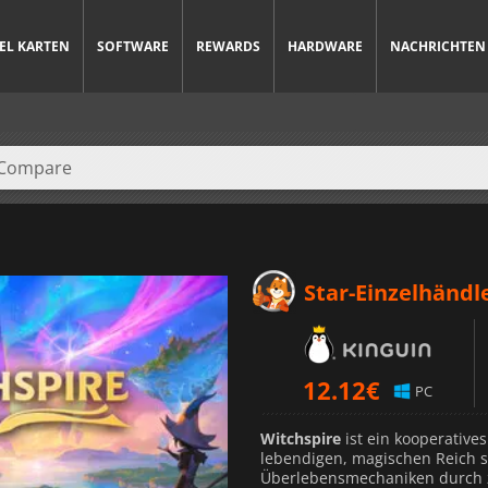
IEL KARTEN
SOFTWARE
REWARDS
HARDWARE
NACHRICHTEN
Star-Einzelhändl
12.12
€
PC
Witchspire
ist ein kooperativ
lebendigen, magischen Reich sp
Überlebensmechaniken durch za