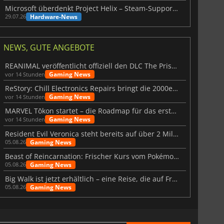
Microsoft überdenkt Project Helix – Steam-Support gefährdet
Hardware-News
29.07.26
NEWS, GUTE ANGEBOTE
REANIMAL veröffentlicht offiziell den DLC The Prisoner
Gaming News
vor 14 Stunden
ReStory: Chill Electronics Repairs bringt die 2000er zurück
Gaming News
vor 14 Stunden
MARVEL Tōkon startet – die Roadmap für das erste Jahr wurde vorgestellt
Gaming News
vor 14 Stunden
Resident Evil Veronica steht bereits auf über 2 Millionen Wunschlisten
Gaming News
05.08.26
Beast of Reincarnation: Frischer Kurs vom Pokémon-Studio
Gaming News
05.08.26
Big Walk ist jetzt erhältlich – eine Reise, die auf Freundschaft basiert
Gaming News
05.08.26