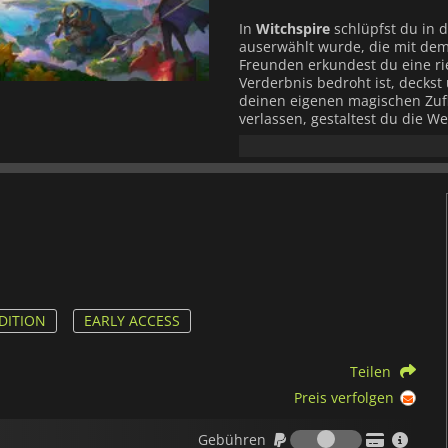
In
Witchspire
schlüpfst du in d
auserwählt wurde, die mit dem
Freunden erkundest du eine rie
Verderbnis bedroht ist, deckst 
deinen eigenen magischen Zufl
verlassen, gestaltest du die 
die Ressourcen knapp werden,
Gelände und nutzt verzauberte
verteidigen.
Ein charakteristisches Merkmal
das übliche Herstellen und Sa
verwandelt. Die Kämpfe sind s
Zaubersprüche, Bewegungsfähi
Kreaturen und uralte Bedrohun
anfreunden und diese sammeln
verschiedene Spielstile unters
DITION
EARLY ACCESS
Der Aufbau der Basis ist äußers
Teilen
mithilfe magischer Projektion 
anstatt starre Platzierungsrege
Preis verfolgen
verzweigte Fertigkeitspfade, Zi
Handwerkssystem vorangetrieb
Gebühren
Gebühren
anregt.