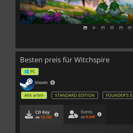
Besten preis für Witchspire
PC
Steam
Alle arten
STANDARD EDITION
FOUNDER'S E
Konto
CD Key
ab
9.34€
ab
12.12€