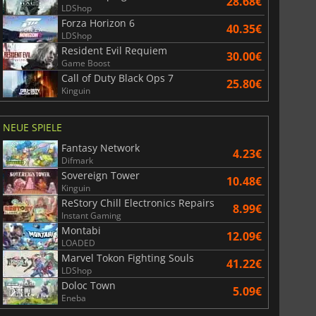
28.68€
LDShop
Forza Horizon 6
40.35€
LDShop
Resident Evil Requiem
30.00€
Game Boost
Call of Duty Black Ops 7
25.80€
Kinguin
NEUE SPIELE
Fantasy Network
4.23€
Difmark
Sovereign Tower
10.48€
Kinguin
ReStory Chill Electronics Repairs
8.99€
Instant Gaming
Montabi
12.09€
LOADED
Marvel Tokon Fighting Souls
41.22€
LDShop
Doloc Town
5.09€
Eneba