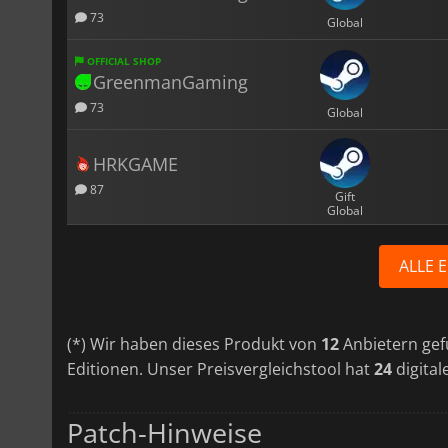
73
Global
OFFICIAL SHOP
GreenmanGaming
73
Global
HRKGAME
87
Gift
Global
ALLE 
(*) Wir haben dieses Produkt von
12
Anbietern gef
Editionen. Unser Preisvergleichstool hat
24
digital
Patch-Hinweise