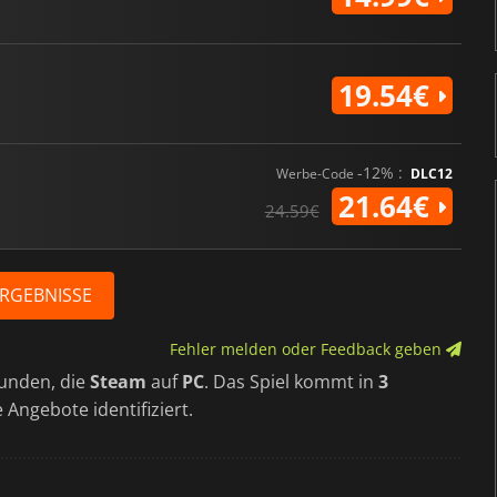
19.54€
-12% :
Werbe-Code
DLC12
21.64€
24.59€
ERGEBNISSE
Fehler melden oder Feedback geben
unden, die
Steam
auf
PC
. Das Spiel kommt in
3
e Angebote identifiziert.