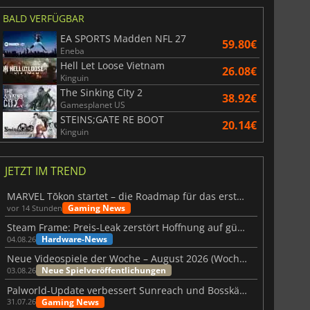
6.75
€
15.48
€
BALD VERFÜGBAR
EA SPORTS Madden NFL 27
59.80€
Eneba
Hell Let Loose Vietnam
26.08€
Kinguin
War WARHAMMER 3
Lies Of P
The Sinking City 2
38.92€
Gamesplanet US
STEINS;GATE RE BOOT
20.14€
Kinguin
JETZT IM TREND
MARVEL Tōkon startet – die Roadmap für das erste Jahr wurde vorgestellt
Gaming News
vor 14 Stunden
Steam Frame: Preis-Leak zerstört Hoffnung auf günstiges VR-Headset
Hardware-News
04.08.26
Neue Videospiele der Woche – August 2026 (Woche 32)
Neue Spielveröffentlichungen
03.08.26
Palworld-Update verbessert Sunreach und Bosskämpfe deutlich
Gaming News
31.07.26