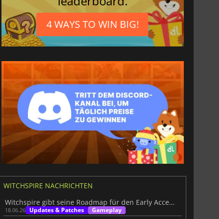
leaderboard.
4 WAYS TO WIN BIG!
WITCHSPIRE NACHRICHTEN
Witchspire gibt seine Roadmap für den Early Access bekannt
Updates & Patches
Gameplay
18.06.26