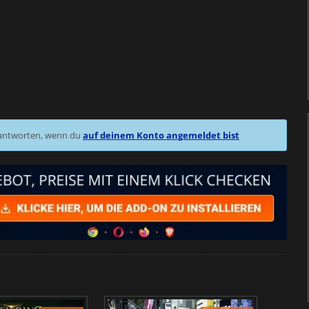
 antworten, wenn du
auf deinem Konto angemeldet bist