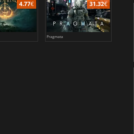
4.77
€
31.32
€
Pragmata
Total 