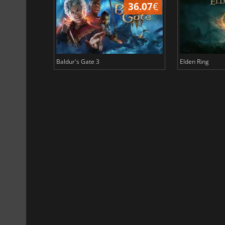
45.02
€
36.07
€
Baldur's Gate 3
Elden Ring