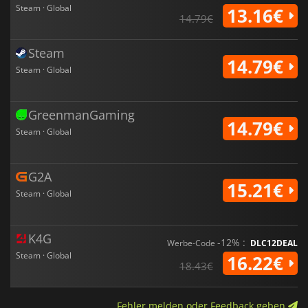
Steam · Global
13.16€
14.79€
Steam
14.79€
Steam · Global
GreenmanGaming
14.79€
Steam · Global
G2A
15.21€
Steam · Global
K4G
-12% :
Werbe-Code
DLC12DEAL
Steam · Global
16.22€
18.43€
Fehler melden oder Feedback geben