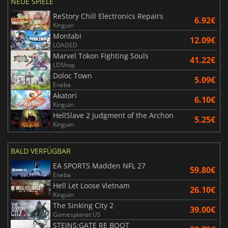
NEUE SPIELE
ReStory Chill Electronics Repairs
6.92€
Kinguin
Montabi
12.09€
LOADED
Marvel Tokon Fighting Souls
41.22€
LDShop
Doloc Town
5.09€
Eneba
Akatori
6.10€
Kinguin
HellSlave 2 Judgment of the Archon
5.25€
Kinguin
BALD VERFÜGBAR
EA SPORTS Madden NFL 27
59.80€
Eneba
Hell Let Loose Vietnam
26.10€
Kinguin
The Sinking City 2
39.00€
Gamesplanet US
STEINS;GATE RE BOOT