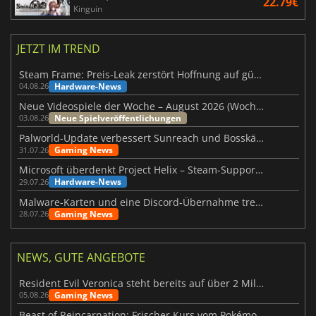
22.79€
Kinguin
JETZT IM TREND
Steam Frame: Preis-Leak zerstört Hoffnung auf günstiges VR-Headset
Hardware-News
04.08.26
Neue Videospiele der Woche – August 2026 (Woche 32)
Neue Spielveröffentlichungen
03.08.26
Palworld-Update verbessert Sunreach und Bosskämpfe deutlich
Gaming News
31.07.26
Microsoft überdenkt Project Helix – Steam-Support gefährdet
Hardware-News
29.07.26
Malware-Karten und eine Discord-Übernahme treffen Meccha Chameleon
Gaming News
28.07.26
NEWS, GUTE ANGEBOTE
Resident Evil Veronica steht bereits auf über 2 Millionen Wunschlisten
Gaming News
05.08.26
Beast of Reincarnation: Frischer Kurs vom Pokémon-Studio