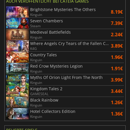
AUCH VERÖFFENTLICHT BEI CATEIA GAMES
Brightstone Mysteries The Others
8.19€
Kinguin
Seven Chambers
7.39€
Steam
Medieval Battlefields
2.24€
Kinguin
Where Angels Cry Tears of the Fallen Collector's Edition
3.89€
K4G
Country Tales
1.96€
Kinguin
Red Crow Mysteries Legion
1.91€
Kinguin
Myths Of Orion Light From The North
3.99€
Kinguin
Kingdom Tales 2
3.44€
GAMESEAL
Black Rainbow
1.26€
Kinguin
Hotel Collectors Edition
1.36€
Kinguin