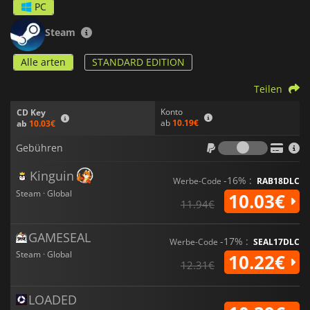
PC
Steam
Alle arten
STANDARD EDITION
Teilen
Konto
CD Key
ab
10.19€
ab
10.03€
Gebühr
Gebühren
Kinguin
-16% :
Werbe-Code
RAB18DLC
Steam · Global
10.03€
11.94€
GAMESEAL
-17% :
Werbe-Code
SEAL17DLC
Steam · Global
10.22€
12.31€
LOADED