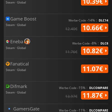
10.39€
Steam · Global
Game Boost
-14% :
Werbe-Code
DLC14
Steam · Global
10.66€
12.40€
Eneba
-8% :
Werbe-Code
DLC8
Steam · Global
10.82€
11.76€
Fanatical
11.07€
Steam · Global
Difmark
-15% :
Werbe-Code
DLCOMPARE
Steam · Global
11.87€
13.97€
GamersGate
-11% :
Werbe-Code
DLCOMPARE