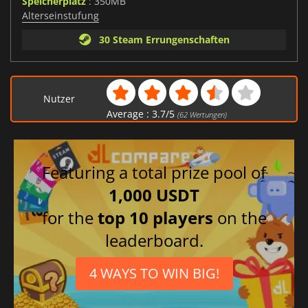
Speicherplatz
: 350MB
Alterseinstufung
30 Steam Errungenschaften
Nutzer
Average :
3.7
/
5
(
62
Wertungen)
Featuring a total prize pool of
1,000 USDT
for the
top 10 players
on the
leaderboard.
4 WAYS TO WIN BIG!