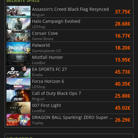
BELIEBTE SPIELE
Assassin's Creed Black Flag Resynced
37.75€
Kinguin
Halo Campaign Evolved
28.68€
LDShop
Corsair Cove
16.77€
Game Boost
Palworld
18.20€
Gamesplanet US
Mistfall Hunter
15.95€
LootBar
EA SPORTS FC 27
45.73€
Eneba
Forza Horizon 6
40.35€
LDShop
Call of Duty Black Ops 7
25.80€
Kinguin
007 First Light
45.02€
LootBar
DRAGON BALL Sparking! ZERO Super Limit Breaking NEO
26.29€
Yuplay