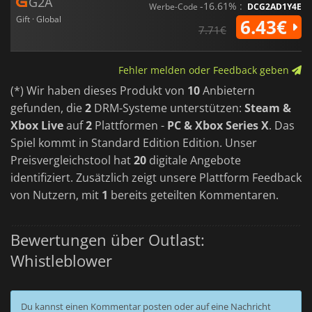
G2A
-16.61% :
Werbe-Code
DCG2AD1Y4E
Gift · Global
6.43€
7.71€
Fehler melden oder Feedback geben
(*) Wir haben dieses Produkt von
10
Anbietern
gefunden, die
2
DRM-Systeme unterstützen:
Steam &
Xbox Live
auf
2
Plattformen -
PC & Xbox Series X
. Das
Spiel kommt in Standard Edition Edition. Unser
Preisvergleichstool hat
20
digitale Angebote
identifiziert. Zusätzlich zeigt unsere Plattform Feedback
von Nutzern, mit
1
bereits geteilten Kommentaren.
Bewertungen über Outlast:
Whistleblower
Du kannst einen Kommentar posten oder auf eine Nachricht