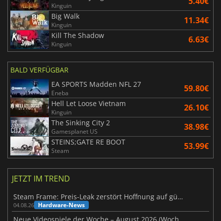
5.40€
Kinguin
Big Walk
11.34€
Kinguin
Kill The Shadow
6.63€
Kinguin
BALD VERFÜGBAR
EA SPORTS Madden NFL 27
59.80€
Eneba
Hell Let Loose Vietnam
26.10€
Kinguin
The Sinking City 2
38.98€
Gamesplanet US
STEINS;GATE RE BOOT
53.99€
Steam
JETZT IM TREND
Steam Frame: Preis-Leak zerstört Hoffnung auf günstiges VR-Headset
Hardware-News
04.08.26
Neue Videospiele der Woche – August 2026 (Woche 32)