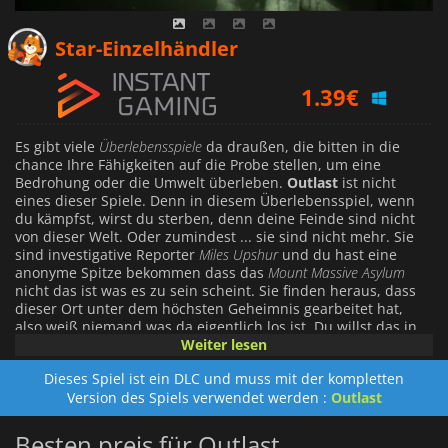
1.29
€
Star-Einzelhändler
1.39
€
1.44
€
Es gibt viele
Überlebensspiele
da draußen, die bitten in die
chance Ihre Fähigkeiten auf die Probe stellen, um eine
Bedrohung oder die Umwelt überleben.
Outlast
ist nicht
eines dieser Spiele. Denn in diesem Überlebensspiel, wenn
du kämpfst, wirst du sterben, denn deine Feinde sind nicht
von dieser Welt. Oder zumindest ... sie sind nicht mehr. Sie
sind investigative Reporter
Miles Upshur
und du hast eine
anonyme Spitze bekommen dass das
Mount Massive Asylum
nicht das ist was es zu sein scheint. Sie finden heraus, dass
dieser Ort unter dem höchsten Geheimnis gearbeitet hat,
also weiß niemand was da eigentlich los ist. Du willst das in
einer großen Weise ändern. Aber wen du an die Stelle gehst
Weiter lesen
und in die Institution einbrechst, ist die Wahrheit viel
Dieses Spiel ist ein DLC und muss mit der kompletten
schrecklicher als alles was man sich vorstellen kann. Denn die
Version des Spiels verwendet werden :
Outlast
Insassen des Asyls werden erprobt und die Ergebnisse sind
wirklich schrecklich und du müsst diese Leute für das was sie
sind verraten. Aber das ist nicht wo die Geschichte endet, in
Besten preis für Outlast