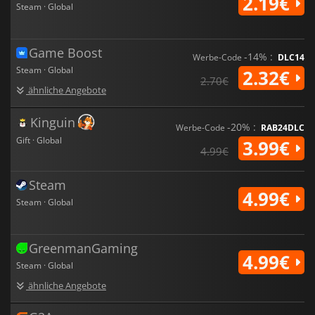
2.19€
Steam · Global
Game Boost
-14% :
Werbe-Code
DLC14
Steam · Global
2.32€
2.70€
ähnliche Angebote
Kinguin
-20% :
Werbe-Code
RAB24DLC
Gift · Global
3.99€
4.99€
Steam
4.99€
Steam · Global
GreenmanGaming
4.99€
Steam · Global
ähnliche Angebote