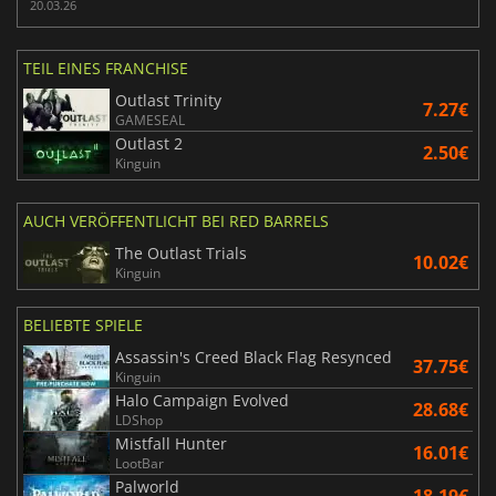
20.03.26
TEIL EINES FRANCHISE
Outlast Trinity
7.27€
GAMESEAL
Outlast 2
2.50€
Kinguin
AUCH VERÖFFENTLICHT BEI RED BARRELS
The Outlast Trials
10.02€
Kinguin
BELIEBTE SPIELE
Assassin's Creed Black Flag Resynced
37.75€
Kinguin
Halo Campaign Evolved
28.68€
LDShop
Mistfall Hunter
16.01€
LootBar
Palworld