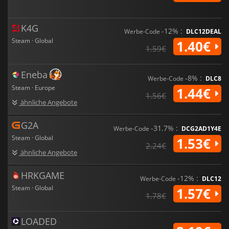
K4G
-12% :
Werbe-Code
DLC12DEAL
Steam · Global
1.40€
1.59€
Eneba
-8% :
Werbe-Code
DLC8
Steam · Europe
1.44€
1.56€
ähnliche Angebote
G2A
-31.7% :
Werbe-Code
DCG2AD1Y4E
Steam · Global
1.53€
2.24€
ähnliche Angebote
HRKGAME
-12% :
Werbe-Code
DLC12
Steam · Global
1.57€
1.78€
LOADED