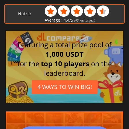
Nutzer
Average :
4.4
/
5
(
45
Wertungen)
Featuring a total prize pool of
1,000 USDT
for the
top 10 players
on the
leaderboard.
4 WAYS TO WIN BIG!