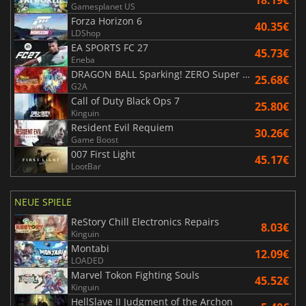
18.19€
Gamesplanet US
Forza Horizon 6
40.35€
LDShop
EA SPORTS FC 27
45.73€
Eneba
DRAGON BALL Sparking! ZERO Super Limit Breaking NEO
25.68€
G2A
Call of Duty Black Ops 7
25.80€
Kinguin
Resident Evil Requiem
30.26€
Game Boost
007 First Light
45.17€
LootBar
NEUE SPIELE
ReStory Chill Electronics Repairs
8.03€
Kinguin
Montabi
12.09€
LOADED
Marvel Tokon Fighting Souls
45.52€
Kinguin
HellSlave II Judgment of the Archon