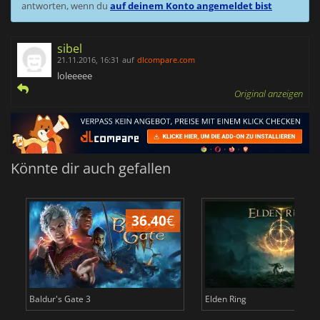
antworten, wenn du
auf deinem Konto angemeldet bist
sibel
21.11.2016, 16:31
auf
dlcompare.com
loleeeee
Original anzeigen
Könnte dir auch gefallen
36.40
€
Baldur's Gate 3
Elden Ring