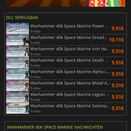
DLC VERFÜGBAR
Warhammer 40k Space Marine Power Sword
5.51€
Eneba
Warhammer 40k Space Marine Dreadnought DLC
10.11€
Eneba
Warhammer 40k Space Marine Iron Hands Chapter Pack DLC
5.51€
Eneba
Warhammer 40k Space Marine Death Guard Champion Chapter Pack DLC
5.51€
Eneba
Warhammer 40k Space Marine Alpha Legion Champion Armour Set
5.51€
Eneba
Warhammer 40k Space Marine Blood Angels Veteran Armour Set
5.51€
Eneba
Warhammer 40k Space Marine Legion of the Damned Armour Set
5.51€
Eneba
Warhammer 40k Space Marine Salamanders Veteran Armour Set
5.51€
Eneba
WARHAMMER 40K SPACE MARINE NACHRICHTEN