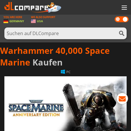
YOU ARE HERE
WE ALSO SUPPORT
Dark
SPIELE
GERMANY
USA
mode
SPIEL KARTEN
SOFTWARE
Warhammer 40,000 Space
REWARDS
Marine
Kaufen
HARDWARE
PC
NACHRICHTEN
ANMELDEN ODER REGISTRIEREN