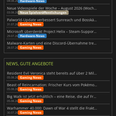
Hardware-News
04.08.26
Neue Videospiele der Woche – August 2026 (Woche 32)
Neue Spielveröffentlichungen
03.08.26
Palworld-Update verbessert Sunreach und Bosskämpfe deutlich
Gaming News
31.07.26
Microsoft überdenkt Project Helix – Steam-Support gefährdet
Hardware-News
29.07.26
Malware-Karten und eine Discord-Übernahme treffen Meccha Chameleon
Gaming News
28.07.26
NEWS, GUTE ANGEBOTE
Resident Evil Veronica steht bereits auf über 2 Millionen Wunschlisten
Gaming News
05.08.26
Beast of Reincarnation: Frischer Kurs vom Pokémon-Studio
Gaming News
05.08.26
Big Walk ist jetzt erhältlich – eine Reise, die auf Freundschaft basiert
Gaming News
05.08.26
Warhammer 40.000: Dawn of War 4 stellt die Fraktion der Necrons vor
Gaming News
30.07.26