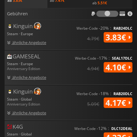
ab
7.47€
ab
3.83€
ab
5.51€
Tactical Marine individuell anzupassen.
Gebühr
Gebühren
Warhammer 40.000: Space Marine
wird dich sprachlos
machen.
Kinguin
-20% :
Werbe-Code
RAB24DLC
Steam · Europe
3.83€
4.79€
ähnliche Angebote
GAMESEAL
-17% :
Werbe-Code
SEAL17DLC
Steam · Europe
4.10€
4.94€
Anniversary Edition
ähnliche Angebote
Kinguin
-18% :
Werbe-Code
RAB20DLC
Steam · Global
4.17€
5.09€
Anniversary Edition
ähnliche Angebote
K4G
-12% :
Werbe-Code
DLC12DEAL
Steam · Global