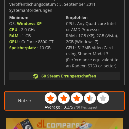
Veröffentlichungsdatum : 5. September 2011
Systemanforderungen
Minimum
Empfohlen
OS:
Windows XP
CPU : Any Quad-core Intel
CPU
: 2.0 GHz
or AMD Processor
RAM
: 1 GB
RAM : 1GB (XP), 2GB (Vista),
GPU
: GeForce 8800 GT
2GB (Windows 7)
Speicherplatz
: 10 GB
GPU : 512MB Video Card
using Shader Model 3
(Performance equivalent to
an Radeon 5750 or better)
60 Steam Errungenschaften
Nutzer
Average :
3.3
/
5
(
101
Wertungen)