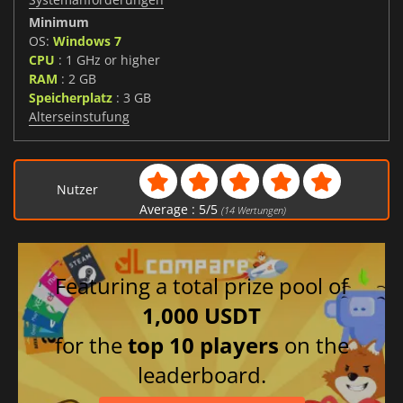
Minimum
OS:
Windows 7
CPU
: 1 GHz or higher
RAM
: 2 GB
Speicherplatz
: 3 GB
Alterseinstufung
Nutzer
Average :
5
/
5
(
14
Wertungen)
Featuring a total prize pool of
1,000 USDT
for the
top 10 players
on the
leaderboard.