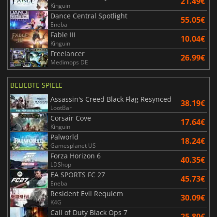
21.49€
Kinguin
Dance Central Spotlight
55.05€
Eneba
Fable III
10.04€
Kinguin
Freelancer
26.99€
Medimops DE
BELIEBTE SPIELE
Assassin's Creed Black Flag Resynced
38.19€
LootBar
Corsair Cove
17.64€
Kinguin
Palworld
18.24€
Gamesplanet US
Forza Horizon 6
40.35€
LDShop
EA SPORTS FC 27
45.73€
Eneba
Resident Evil Requiem
30.09€
K4G
Call of Duty Black Ops 7
25.80€