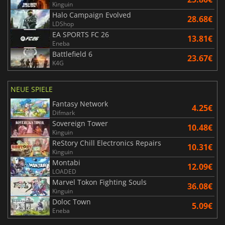
Kinguin
Halo Campaign Evolved
28.68€
LDShop
EA SPORTS FC 26
13.81€
Eneba
Battlefield 6
23.67€
K4G
NEUE SPIELE
Fantasy Network
4.25€
Difmark
Sovereign Tower
10.48€
Kinguin
ReStory Chill Electronics Repairs
10.31€
Kinguin
Montabi
12.09€
LOADED
Marvel Tokon Fighting Souls
36.08€
Kinguin
Doloc Town
5.09€
Eneba