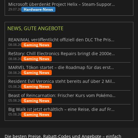
Microsoft überdenkt Project Helix – Steam-Support gefährdet
Hardware-News
29.07.26
NEWS, GUTE ANGEBOTE
REANIMAL veröffentlicht offiziell den DLC The Prisoner
Gaming News
08.08.26
ReStory: Chill Electronics Repairs bringt die 2000er zurück
Gaming News
08.08.26
MARVEL Tōkon startet – die Roadmap für das erste Jahr wurde vorgestellt
Gaming News
08.08.26
Resident Evil Veronica steht bereits auf über 2 Millionen Wunschlisten
Gaming News
05.08.26
Beast of Reincarnation: Frischer Kurs vom Pokémon-Studio
Gaming News
05.08.26
Big Walk ist jetzt erhältlich – eine Reise, die auf Freundschaft basiert
Gaming News
05.08.26
Die besten Preise, Rabatt-Codes und Angebote – einfach