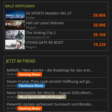
BALD VERFÜGBAR
EA SPORTS Madden NFL 27
59.80€
Eneba
Hell Let Loose Vietnam
26.08€
Kinguin
The Sinking City 2
39.10€
Gamesplanet US
STEINS;GATE RE BOOT
19.22€
Kinguin
JETZT IM TREND
MARVEL Tōkon startet – die Roadmap für das erste Jahr wurde vorgestellt
Gaming News
08.08.26
Steam Frame: Preis-Leak zerstört Hoffnung auf günstiges VR-Headset
Hardware-News
04.08.26
Neue Videospiele der Woche – August 2026 (Woche 32)
Neue Spielveröffentlichungen
03.08.26
Palworld-Update verbessert Sunreach und Bosskämpfe deutlich
Gaming News
31.07.26