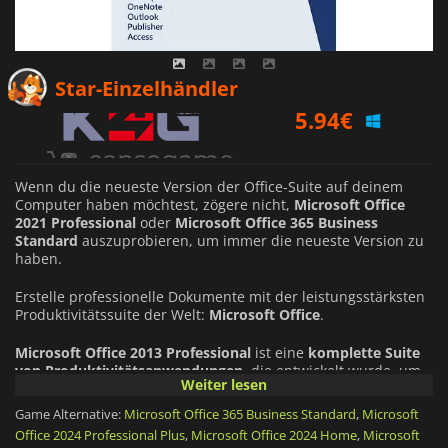
5.94
€
Star-Einzelhändler
12.00
€
59.95
€
Wenn du die neueste Version der Office-Suite auf deinem
Computer haben möchtest, zögere nicht,
Microsoft Office
2021 Professional
oder
Microsoft Office 365 Business
Standard
auszuprobieren, um immer die neueste Version zu
haben.
Erstelle professionelle Dokumente mit der leistungsstärksten
Produktivitätssuite der Welt:
Microsoft Office
.
Microsoft Office 2013 Professional
ist eine
komplette Suite
von Produktivitätsanwendungen
, die entwickelt wurde, um
Weiter lesen
deinen Workflow zu optimieren und zu verbessern. Das Paket
enthält Kernsoftware wie
Word, Excel, PowerPoint und
Game Alternative:
Microsoft Office 365 Business Standard
,
Microsoft
Outlook sowie Access, Publisher und OneNote
, um nur
Office 2024 Professional Plus
,
Microsoft Office 2024 Home
,
Microsoft
einige zu nennen. Mit diesem robusten Satz von Tools können