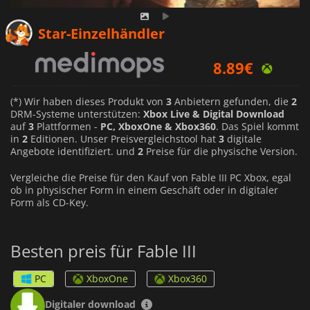
10.04
€
Star-Einzelhändler
8.89
€
29.91
€
(*) Wir haben dieses Produkt von
3
Anbietern gefunden, die
2
DRM-Systeme unterstützen:
Xbox Live & Digital Download
auf
3
Plattformen -
PC, XboxOne & Xbox360
. Das Spiel kommt
in
2
Editionen. Unser Preisvergleichstool hat
3
digitale
Angebote identifiziert. und
2
Preise für die physische Version.
Vergleiche die Preise für den Kauf von Fable III PC Xbox, egal
ob in physischer Form in einem Geschäft oder in digitaler
Form als CD-Key.
Besten preis für Fable III
PC
XboxOne
Xbox360
Digitaler download