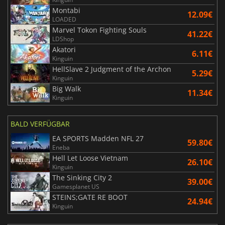
Montabi
12.09€
LOADED
Marvel Tokon Fighting Souls
41.22€
LDShop
Akatori
6.11€
Kinguin
HellSlave 2 Judgment of the Archon
5.29€
Kinguin
Big Walk
11.34€
Kinguin
BALD VERFÜGBAR
EA SPORTS Madden NFL 27
59.80€
Eneba
Hell Let Loose Vietnam
26.10€
Kinguin
The Sinking City 2
39.00€
Gamesplanet US
STEINS;GATE RE BOOT
24.94€
Kinguin