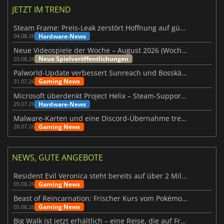
JETZT IM TREND
Steam Frame: Preis-Leak zerstört Hoffnung auf günstiges VR-Headset
Hardware-News
04.08.26
Neue Videospiele der Woche – August 2026 (Woche 32)
Neue Spielveröffentlichungen
03.08.26
Palworld-Update verbessert Sunreach und Bosskämpfe deutlich
Gaming News
31.07.26
Microsoft überdenkt Project Helix – Steam-Support gefährdet
Hardware-News
29.07.26
Malware-Karten und eine Discord-Übernahme treffen Meccha Chameleon
Gaming News
28.07.26
NEWS, GUTE ANGEBOTE
Resident Evil Veronica steht bereits auf über 2 Millionen Wunschlisten
Gaming News
05.08.26
Beast of Reincarnation: Frischer Kurs vom Pokémon-Studio
Gaming News
05.08.26
Big Walk ist jetzt erhältlich – eine Reise, die auf Freundschaft basiert