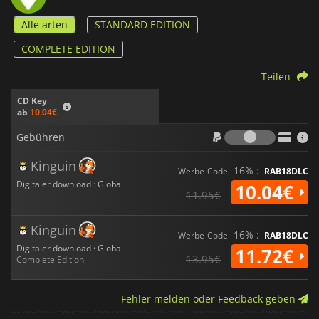
Alle arten
STANDARD EDITION
COMPLETE EDITION
Teilen
CD Key
ab
10.04€
Gebühr
Gebühren
Kinguin
-16% :
Werbe-Code
RAB18DLC
Digitaler download · Global
10.04€
11.95€
Kinguin
-16% :
Werbe-Code
RAB18DLC
Digitaler download · Global
11.72€
13.95€
Complete Edition
Fehler melden oder Feedback geben