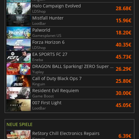
Halo Campaign Evolved
28.68€
LDShop
Mistfall Hunter
15.96€
LootBar
Palworld
18.20€
Gamesplanet US
Forza Horizon 6
40.35€
LDShop
EA SPORTS FC 27
45.73€
Eneba
DRAGON BALL Sparking! ZERO Super Limit Breaking NEO
26.29€
Yuplay
Call of Duty Black Ops 7
25.80€
Kinguin
Resident Evil Requiem
30.00€
Game Boost
007 First Light
45.05€
LootBar
NEUE SPIELE
ReStory Chill Electronics Repairs
6.39€
Kinguin