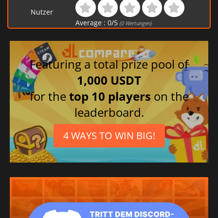
Nutzer
Average :
0
/
5
(
0
Wertungen)
Featuring a total prize pool of
1,000 USDT
for the
top 10 players
on the
leaderboard.
4 WAYS TO WIN BIG!