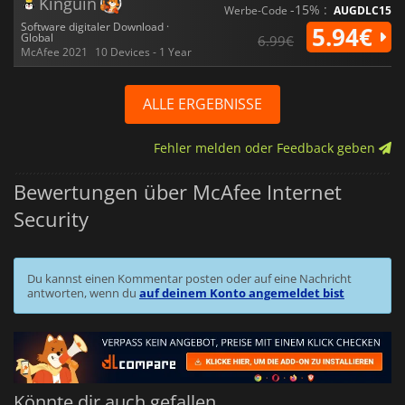
Kinguin
-15% :
Werbe-Code
AUGDLC15
Software digitaler Download ·
5.94€
Global
6.99€
McAfee 2021
10 Devices - 1 Year
ALLE ERGEBNISSE
Fehler melden oder Feedback geben
Bewertungen über McAfee Internet
Security
Du kannst einen Kommentar posten oder auf eine Nachricht
antworten, wenn du
auf deinem Konto angemeldet bist
Könnte dir auch gefallen