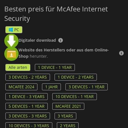
Besten preis für McAfee Internet
McAfee WebAdvisor
ist dein zuverlässiger Begleiter, der dich
vor Bedrohungen schützt, während du im Internet surfst und
Security
suchst.
PC
Heute bietet McAfee zuverlässigen Schutz für
über 600
Millionen Geräte
. Wir sorgen dafür, dass du online sicher
Digitaler download
bist.
Website des Herstellers oder aus dem Online-
Shop
herunter.
Alle arten
1 DEVICE - 1 YEAR
3 DEVICES - 2 YEARS
1 DEVICE - 2 YEARS
MCAFEE 2024
1 JAHR
3 DEVICES - 1 YEAR
1 DEVICE - 3 YEARS
10 DEVICES - 1 YEAR
5 DEVICES - 1 YEAR
MCAFEE 2021
3 DEVICES - 3 YEARS
3 YEARS
10 DEVICES - 3 YEARS
2 YEARS