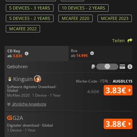
5 DEVICES - 3 YEARS
10 DEVICES - 2 YEARS
5 DEVICES - 2 YEARS
MCAFEE 2020
MCAFEE 2023
MCAFEE 2022
Teilen
Box
CD Key
ab
14.99€
ab
3.83€
Gebühr
Gebühren
Kinguin
-15% :
Werbe-Code
AUGDLC15
Software digitaler Download ·
3.83€
Global
4.50€
McAfee 2020
1 Device - 1 Year
ähnliche Angebote
G2A
3.88€
Digitaler download · Global
1 Device - 1 Year