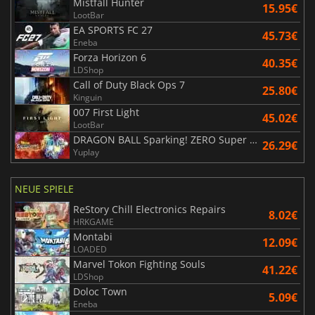
Mistfall Hunter
15.95€
LootBar
EA SPORTS FC 27
45.73€
Eneba
Forza Horizon 6
40.35€
LDShop
Call of Duty Black Ops 7
25.80€
Kinguin
007 First Light
45.02€
LootBar
DRAGON BALL Sparking! ZERO Super Limit Breaking NEO
26.29€
Yuplay
NEUE SPIELE
ReStory Chill Electronics Repairs
8.02€
HRKGAME
Montabi
12.09€
LOADED
Marvel Tokon Fighting Souls
41.22€
LDShop
Doloc Town
5.09€
Eneba