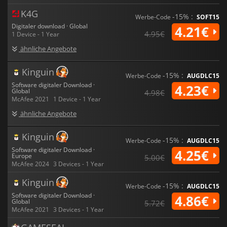
K4G
-15% :
Werbe-Code
SOFT15
Digitaler download · Global
4.21€
4.95€
1 Device - 1 Year
ähnliche Angebote
Kinguin
-15% :
Werbe-Code
AUGDLC15
Software digitaler Download ·
4.23€
Global
4.98€
McAfee 2021
1 Device - 1 Year
ähnliche Angebote
Kinguin
-15% :
Werbe-Code
AUGDLC15
Software digitaler Download ·
4.25€
Europe
5.00€
McAfee 2024
3 Devices - 1 Year
Kinguin
-15% :
Werbe-Code
AUGDLC15
Software digitaler Download ·
4.86€
Global
5.72€
McAfee 2021
3 Devices - 1 Year