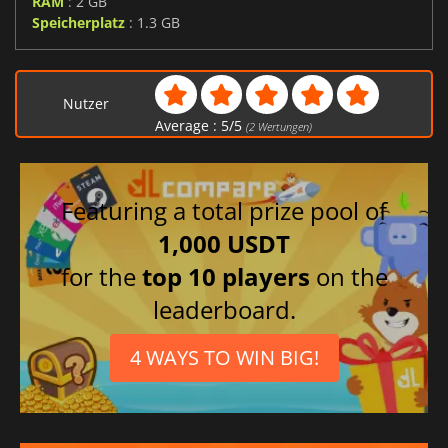
RAM
: 2 GB
Speicherplatz
: 1.3 GB
Nutzer
Average :
5
/
5
(
2
Wertungen)
Featuring a total prize pool of
1,000 USDT
for the
top 10 players
on the
leaderboard.
4 WAYS TO WIN BIG!