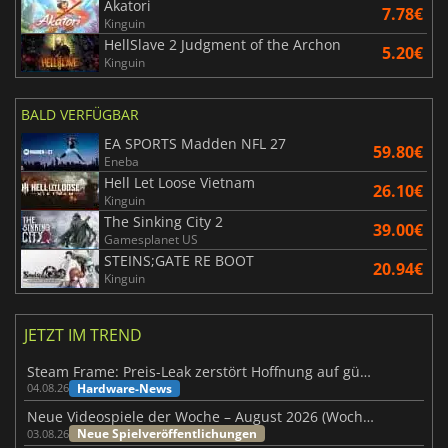
Akatori
7.78€
Kinguin
HellSlave 2 Judgment of the Archon
5.20€
Kinguin
BALD VERFÜGBAR
EA SPORTS Madden NFL 27
59.80€
Eneba
Hell Let Loose Vietnam
26.10€
Kinguin
The Sinking City 2
39.00€
Gamesplanet US
STEINS;GATE RE BOOT
20.94€
Kinguin
JETZT IM TREND
Steam Frame: Preis-Leak zerstört Hoffnung auf günstiges VR-Headset
Hardware-News
04.08.26
Neue Videospiele der Woche – August 2026 (Woche 32)
Neue Spielveröffentlichungen
03.08.26