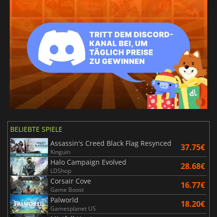
BELIEBTE SPIELE
Assassin's Creed Black Flag Resynced
37.75€
Kinguin
Halo Campaign Evolved
28.68€
LDShop
Corsair Cove
16.77€
Game Boost
Palworld
18.20€
Gamesplanet US