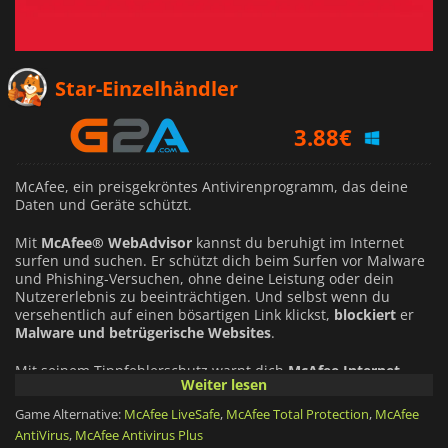
3.83
€
Star-Einzelhändler
3.88
€
4.21
€
McAfee, ein preisgekröntes Antivirenprogramm, das deine
Daten und Geräte schützt.
Mit
McAfee® WebAdvisor
kannst du beruhigt im Internet
surfen und suchen. Er schützt dich beim Surfen vor Malware
und Phishing-Versuchen, ohne deine Leistung oder dein
Nutzererlebnis zu beeinträchtigen. Und selbst wenn du
versehentlich auf einen bösartigen Link klickst,
blockiert
er
Malware und betrügerische Websites
.
Mit seinem Tippfehlerschutz warnt dich
McAfee Internet
Weiter lesen
Security
, wenn du bei der Eingabe einer Webadresse einen
Tippfehler machst, und leitet dich auf die richtige Seite um.
Game Alternative:
McAfee LiveSafe
,
McAfee Total Protection
,
McAfee
Es scannt auch deine Downloads und benachrichtigt dich,
AntiVirus
,
McAfee Antivirus Plus
wenn ein bekanntes Risiko entdeckt wird.