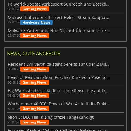
Palworld-Update verbessert Sunreach und Bosskämpfe deutlich
Gaming News
31.07.26
Microsoft überdenkt Project Helix – Steam-Support gefährdet
Hardware-News
29.07.26
Malware-Karten und eine Discord-Übernahme treffen Meccha Chameleon
Gaming News
28.07.26
NEWS, GUTE ANGEBOTE
Resident Evil Veronica steht bereits auf über 2 Millionen Wunschlisten
Gaming News
05.08.26
Beast of Reincarnation: Frischer Kurs vom Pokémon-Studio
Gaming News
05.08.26
Big Walk ist jetzt erhältlich – eine Reise, die auf Freundschaft basiert
Gaming News
05.08.26
Warhammer 40.000: Dawn of War 4 stellt die Fraktion der Necrons vor
Gaming News
30.07.26
Nioh 3: DLC Hell Rising offiziell angekündigt
Gaming News
28.07.26
Forsaken Realms: Vahrin’s Call feiert Release nach 10 Jahren