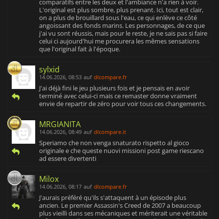
comparatifs entre les deux et l'ambiance n'a rien à voir.
L'original est plus sombre, plus prenant. Ici, tout est clair,
on a plus de brouillard sous l'eau, ce qui enlève ce côté
angoissant des fonds marins. Les personnages, de ce que
j'ai vu sont réussis, mais pour le reste, je ne sais pas si faire
celui ci aujourd'hui me procurera les mêmes sensations
que l'original fait à l'époque.
sylxid
14.06.2026, 08:53
auf
dlcompare.fr
J'ai déjà fini le jeu plusieurs fois et je pensais en avoir
terminé avec celui-ci mais ce remaster donne vraiment
envie de repartir de zéro pour voir tous ces changements.
MRGIANITA
14.06.2026, 08:49
auf
dlcompare.it
Speriamo che non venga snaturato rispetto al gioco
originale e che queste nuovi missioni post game riescano
ad essere divertenti
Milox
14.06.2026, 08:17
auf
dlcompare.fr
J'aurais préféré qu'ils s'attaquent à un épisode plus
ancien. Le premier Assassin's Creed de 2007 a beaucoup
plus vieilli dans ses mécaniques et mériterait une véritable