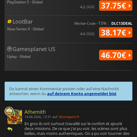
PlayStation 5 · Global
37.75€
42.90€
LootBar
-15% :
Werbe-Code
DLC13DEAL
Xbox Series X · Global
38.17€
44.90€
Gamesplanet US
46.70€
Uplay · Global
Du kannst einen Kommentar posten oder auf eine Nachricht
antworten, wenn du
auf deinem Konto angemeldet bist
Athemith
14.06.2026, 13:31
auf
dlcompare.fr
En gros ils ont surtout travaillé sur le confort et ajouté
deux missions. De ce que j'ai pu voir, les scènes sont plus
belles, mais moins authentiques. On a pu voir tourner des