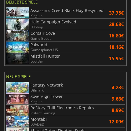
BELIEBTE SPIELE
Assassin's Creed Black Flag Resynced
37.75€
Kinguin
Halo Campaign Evolved
28.68€
LDShop
Corsair Cove
16.80€
Game Boost
Palworld
18.16€
Gamesplanet US
Mistfall Hunter
15.95€
LootBar
NEUE SPIELE
Fantasy Network
4.23€
Difmark
Sovereign Tower
9.66€
Kinguin
ReStory Chill Electronics Repairs
8.99€
Instant Gaming
Montabi
12.09€
LOADED
Marvel Tokon Fighting Souls