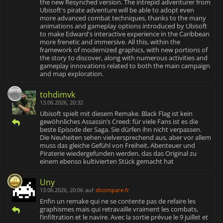
the new Resynched version. The intrepid adventurer from
Ubisoft's pirate adventure will be able to adopt even
more advanced combat techniques, thanks to the many
animations and gameplay options introduced by Ubisoft
to make Edward's interactive experience in the Caribbean
more frenetic and immersive. All this, within the
framework of modernized graphics, with new portions of
the story to discover, along with numerous activities and
gameplay innovations related to both the main campaign
and map exploration.
tohdimvk
13.06.2026, 20:32
Ubisoft spielt mit diesem Remake. Black Flag ist kein
gewöhnliches Assassin’s Creed: für viele Fans ist es die
beste Episode der Saga. Sie dürfen ihn nicht verpassen.
Die Neuheiten sehen vielversprechend aus, aber vor allem
muss das gleiche Gefühl von Freiheit, Abenteuer und
Piraterie wiedergefunden werden, das das Original zu
einem ebenso kultivierten Stück gemacht hat
Uny
13.06.2026, 20:06
auf
dlcompare.fr
Enfin un remake qui ne se contente pas de refaire les
graphismes mais qui retravaille vraiment les combats,
l’infiltration et le navire. Avec la sortie prévue le 9 juillet et