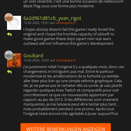
un solo recentré, c'est une bonne occasion de redécouvrir
Black Flag sous une forme plus moderne.
6a2d961d81cfc_yvan_rigot
13.06.2026, 19:51
auf
dlcompare.fr
I hope ubislop doesnt fail this game i really loved the
original and i hope the horrible capacity of ubisoft to
make good games these days (apart rom star wars
outlaws) will not influence this game's development
Goultard
13.06.2026, 19:02
auf
dlcompare.fr
J'ai justement refait l'original il y a quelques mois, donc ces
changements m'intriguent pas mal. Entre le parkour
modernisé et les améliorations de la furtivité ça semble
aller bien plus loin qu'une simple refonte graphique. Cela
dit, je ne pense pas le racheter dès sa sortie. Je vais plutôt
regarder quelques lives Twitch et comparatifs pour voir
concrètement ce que ces nouveautés apportent par
rapport au jeu de 2013. Si les différences sont vraiment
marquantes, je me laisserai peut-être tenter plus tard…
mais probablement pendant une promo. Après tout,
l'original reste encore très agréable à jouer aujourd'hui
WEITERE BEMERKUNGEN ANZEIGEN