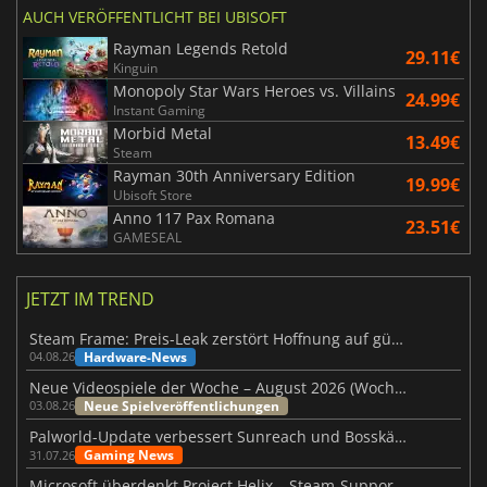
AUCH VERÖFFENTLICHT BEI UBISOFT
Rayman Legends Retold
29.11€
Kinguin
Monopoly Star Wars Heroes vs. Villains
24.99€
Instant Gaming
Morbid Metal
13.49€
Steam
Rayman 30th Anniversary Edition
19.99€
Ubisoft Store
Anno 117 Pax Romana
23.51€
GAMESEAL
JETZT IM TREND
Steam Frame: Preis-Leak zerstört Hoffnung auf günstiges VR-Headset
Hardware-News
04.08.26
Neue Videospiele der Woche – August 2026 (Woche 32)
Neue Spielveröffentlichungen
03.08.26
Palworld-Update verbessert Sunreach und Bosskämpfe deutlich
Gaming News
31.07.26
Microsoft überdenkt Project Helix – Steam-Support gefährdet