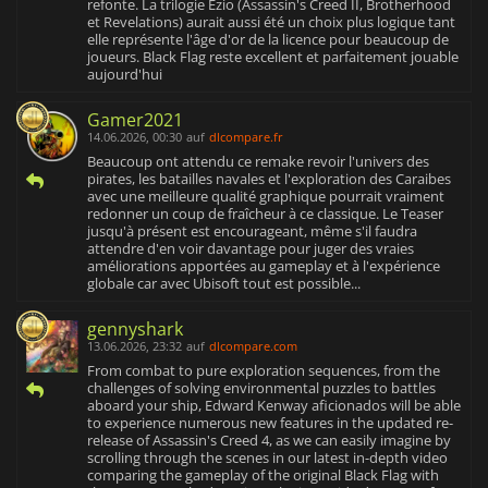
refonte. La trilogie Ezio (Assassin's Creed II, Brotherhood
et Revelations) aurait aussi été un choix plus logique tant
elle représente l'âge d'or de la licence pour beaucoup de
joueurs. Black Flag reste excellent et parfaitement jouable
aujourd'hui
Gamer2021
14.06.2026, 00:30
auf
dlcompare.fr
Beaucoup ont attendu ce remake revoir l'univers des
pirates, les batailles navales et l'exploration des Caraibes
avec une meilleure qualité graphique pourrait vraiment
redonner un coup de fraîcheur à ce classique. Le Teaser
jusqu'à présent est encourageant, même s'il faudra
attendre d'en voir davantage pour juger des vraies
améliorations apportées au gameplay et à l'expérience
globale car avec Ubisoft tout est possible...
gennyshark
13.06.2026, 23:32
auf
dlcompare.com
From combat to pure exploration sequences, from the
challenges of solving environmental puzzles to battles
aboard your ship, Edward Kenway aficionados will be able
to experience numerous new features in the updated re-
release of Assassin's Creed 4, as we can easily imagine by
scrolling through the scenes in our latest in-depth video
comparing the gameplay of the original Black Flag with