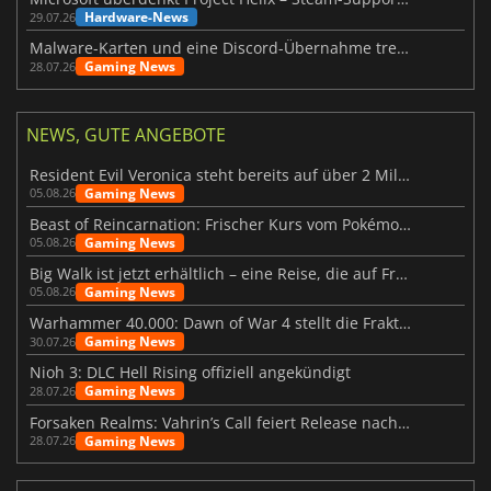
Hardware-News
29.07.26
Malware-Karten und eine Discord-Übernahme treffen Meccha Chameleon
Gaming News
28.07.26
NEWS, GUTE ANGEBOTE
Resident Evil Veronica steht bereits auf über 2 Millionen Wunschlisten
Gaming News
05.08.26
Beast of Reincarnation: Frischer Kurs vom Pokémon-Studio
Gaming News
05.08.26
Big Walk ist jetzt erhältlich – eine Reise, die auf Freundschaft basiert
Gaming News
05.08.26
Warhammer 40.000: Dawn of War 4 stellt die Fraktion der Necrons vor
Gaming News
30.07.26
Nioh 3: DLC Hell Rising offiziell angekündigt
Gaming News
28.07.26
Forsaken Realms: Vahrin’s Call feiert Release nach 10 Jahren
Gaming News
28.07.26