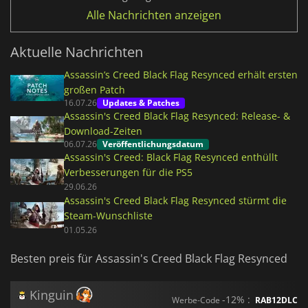
Alle Nachrichten anzeigen
Aktuelle Nachrichten
Assassin’s Creed Black Flag Resynced erhält ersten
großen Patch
16.07.26
Updates & Patches
Assassin's Creed Black Flag Resynced: Release- &
Download-Zeiten
06.07.26
Veröffentlichungsdatum
Assassin's Creed: Black Flag Resynced enthüllt
Verbesserungen für die PS5
29.06.26
Assassin's Creed Black Flag Resynced stürmt die
Steam-Wunschliste
01.05.26
Besten preis für Assassin's Creed Black Flag Resynced
Kinguin
-12% :
Werbe-Code
RAB12DLC