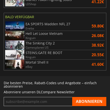
41.22€
LDShop
BALD VERFÜGBAR
EA SPORTS Madden NFL 27
59.80€
Eneba
Hell Let Loose Vietnam
26.08€
Kinguin
The Sinking City 2
38.92€
Gamesplanet US
STEINS;GATE RE BOOT
20.55€
Kinguin
Mortal Shell II
41.60€
eBay
Die besten Preise, Rabatt-Codes und Angebote – einfach
abonnieren
Abonniere unseren DLCompare Newsletter