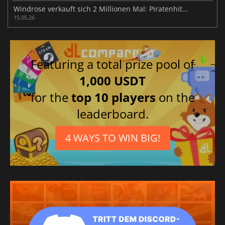
Windrose verkauft sich 2 Millionen Mal: Piratenhit 2026
15.05.26
Featuring a total prize pool of
1,000 USDT
for the
top 10 players
on the
leaderboard.
4 WAYS TO WIN BIG!