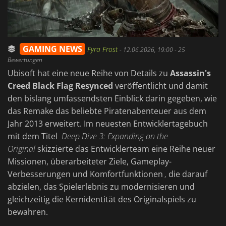
GAMING NEWS
Fyra Frost
-
12.06.2026, 19:00
- 25
Bewertungen
Ubisoft hat eine neue Reihe von Details zu
Assassin's
Creed Black Flag Resynced
veröffentlicht und damit
den bislang umfassendsten Einblick darin gegeben, wie
das Remake das beliebte Piratenabenteuer aus dem
Jahr 2013 erweitert. Im neuesten Entwicklertagebuch
mit dem Titel
Deep Dive 3: Expanding on the
Original
skizzierte das Entwicklerteam eine Reihe neuer
Missionen, überarbeiteter Ziele, Gameplay-
Verbesserungen und Komfortfunktionen
,
die darauf
abzielen, das Spielerlebnis zu modernisieren und
gleichzeitig die Kernidentität des Originalspiels zu
bewahren.