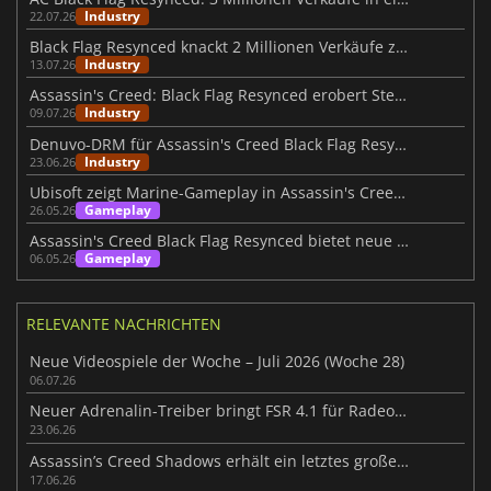
Industry
22.07.26
Black Flag Resynced knackt 2 Millionen Verkäufe zum Launch
Industry
13.07.26
Assassin's Creed: Black Flag Resynced erobert Steam im Sturm
Industry
09.07.26
Denuvo-DRM für Assassin's Creed Black Flag Resynced bestätigt
Industry
23.06.26
Ubisoft zeigt Marine-Gameplay in Assassin's Creed Black Flag Resynced
Gameplay
26.05.26
Assassin's Creed Black Flag Resynced bietet neue Gameplay-Systeme
Gameplay
06.05.26
RELEVANTE NACHRICHTEN
Neue Videospiele der Woche – Juli 2026 (Woche 28)
06.07.26
Neuer Adrenalin-Treiber bringt FSR 4.1 für Radeon RX 7000
23.06.26
Assassin’s Creed Shadows erhält ein letztes großes Update
17.06.26