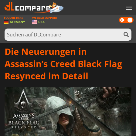
YOU ARE HERE
WE ALSO SUPPORT
Dark
SPIELE
GERMANY
USA
mode
SPIEL KARTEN
SOFTWARE
Die Neuerungen in
REWARDS
Assassin’s Creed Black Flag
HARDWARE
Resynced im Detail
NACHRICHTEN
ANMELDEN ODER REGISTRIEREN