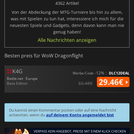
4362 Artikel
Von der Abdeckung der MTG-Turniere bis hin zu allem,
was mit Spielen zu tun hat, interessiere ich mich für die
neuesten Spiele und Gadgets, denn davon kann man nie
genug haben!
Alle Nachrichten anzeigen
Besten preis für WoW Dragonflight
K4G
-12% :
Werbe-Code
DLC12DEAL
Battle.net · Europe
29.46€
33.48€
Base Edition
Du kannst einen Kommentar posten oder auf eine Nachricht
antworten, wenn du
auf deinem Konto angemeldet bist