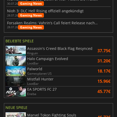
Gaming News
30.07.26
Nioh 3: DLC Hell Rising offiziell angekündigt
Gaming News
28.07.26
Forsaken Realms: Vahrin’s Call feiert Release nach 10 Jahren
Gaming News
28.07.26
BELIEBTE SPIELE
Assassin's Creed Black Flag Resynced
37.75€
Kinguin
Halo Campaign Evolved
31.20€
LootBar
Palworld
18.17€
Gamesplanet US
Mistfall Hunter
15.96€
LootBar
EA SPORTS FC 27
45.77€
Eneba
NEUE SPIELE
Marvel Tokon Fighting Souls