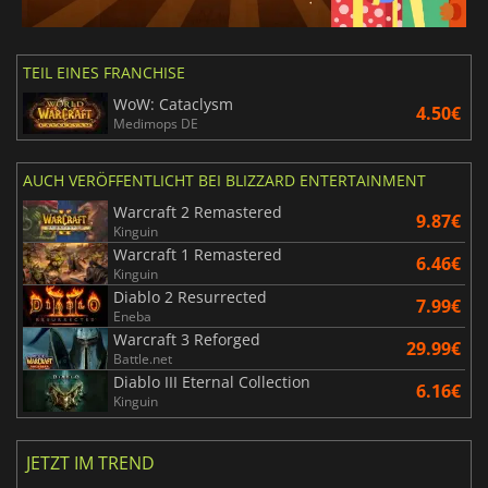
TEIL EINES FRANCHISE
WoW: Cataclysm
4.50€
Medimops DE
AUCH VERÖFFENTLICHT BEI BLIZZARD ENTERTAINMENT
Warcraft 2 Remastered
9.87€
Kinguin
Warcraft 1 Remastered
6.46€
Kinguin
Diablo 2 Resurrected
7.99€
Eneba
Warcraft 3 Reforged
29.99€
Battle.net
Diablo III Eternal Collection
6.16€
Kinguin
JETZT IM TREND