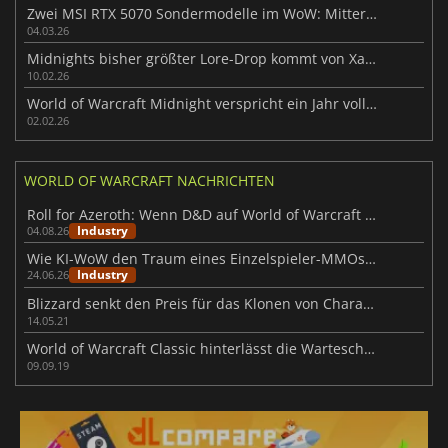
Zwei MSI RTX 5070 Sondermodelle im WoW: Mitternacht-Design
04.03.26
Midnights bisher größter Lore-Drop kommt von Xal'atath
10.02.26
World of Warcraft Midnight verspricht ein Jahr voller Inhalte
02.02.26
WORLD OF WARCRAFT NACHRICHTEN
Roll for Azeroth: Wenn D&D auf World of Warcraft trifft
Industry
04.08.26
Wie KI-WoW den Traum eines Einzelspieler-MMOs zurückbringt
Industry
24.06.26
Blizzard senkt den Preis für das Klonen von Charakteren für Burning Crusade Classic
14.05.21
World of Warcraft Classic hinterlässt die Warteschlangen
09.09.19