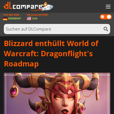
YOU ARE HERE
WE ALSO SUPPORT
Dark
SPIELE
GERMANY
USA
mode
SPIEL KARTEN
SOFTWARE
Blizzard enthüllt World of
REWARDS
Warcraft: Dragonflight's
HARDWARE
Roadmap
NACHRICHTEN
ANMELDEN ODER REGISTRIEREN