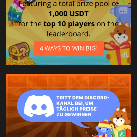
Featuring a total prize pool of
1,000 USDT
for the
top 10 players
on the
leaderboard.
4 WAYS TO WIN BIG!