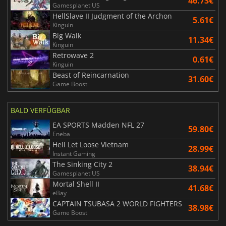
46.73€
Gamesplanet US
HellSlave II Judgment of the Archon
5.61€
Kinguin
Big Walk
11.34€
Kinguin
Retrowave 2
0.61€
Kinguin
Beast of Reincarnation
31.60€
Game Boost
BALD VERFÜGBAR
EA SPORTS Madden NFL 27
59.80€
Eneba
Hell Let Loose Vietnam
28.99€
Instant Gaming
The Sinking City 2
38.94€
Gamesplanet US
Mortal Shell II
41.68€
eBay
CAPTAIN TSUBASA 2 WORLD FIGHTERS
38.98€
Game Boost