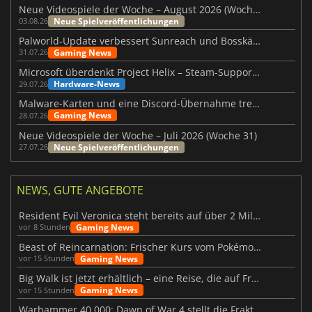
Neue Videospiele der Woche – August 2026 (Woche 32)
Neue Spielveröffentlichungen
03.08.26
Palworld-Update verbessert Sunreach und Bosskämpfe deutlich
Gaming News
31.07.26
Microsoft überdenkt Project Helix – Steam-Support gefährdet
Hardware-News
29.07.26
Malware-Karten und eine Discord-Übernahme treffen Meccha Chameleon
Gaming News
28.07.26
Neue Videospiele der Woche – Juli 2026 (Woche 31)
Neue Spielveröffentlichungen
27.07.26
NEWS, GUTE ANGEBOTE
Resident Evil Veronica steht bereits auf über 2 Millionen Wunschlisten
Gaming News
vor 8 Stunden
Beast of Reincarnation: Frischer Kurs vom Pokémon-Studio
Gaming News
vor 15 Stunden
Big Walk ist jetzt erhältlich – eine Reise, die auf Freundschaft basiert
Gaming News
vor 15 Stunden
Warhammer 40.000: Dawn of War 4 stellt die Fraktion der Necrons vor