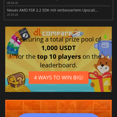
08.04.26
Neues AMD FSR 2.2 SDK mit verbessertem Upscaling vorgestellt
25.03.26
Featuring a total prize pool of
1,000 USDT
for the
top 10 players
on the
leaderboard.
4 WAYS TO WIN BIG!