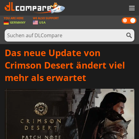
YOU ARE HERE
WE ALSO SUPPORT
Dark
SPIELE
GERMANY
USA
mode
SPIEL KARTEN
SOFTWARE
Das neue Update von
REWARDS
Crimson Desert ändert viel
HARDWARE
mehr als erwartet
NACHRICHTEN
ANMELDEN ODER REGISTRIEREN