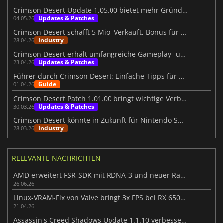
Crimson Desert Update 1.05.00 bietet mehr Gründe zur Rückkehr
Updates & Patches
04.05.26
Crimson Desert schafft 5 Mio. Verkauft, Bonus für Mitarbeiter
Industry
28.04.26
Crimson Desert erhält umfangreiche Gameplay- und Grafikverbesserungen
Updates & Patches
23.04.26
Führer durch Crimson Desert: Einfache Tipps für eine bessere Reise
Guide
01.04.26
Crimson Desert Patch 1.01.00 bringt wichtige Verbesserungen
Updates & Patches
30.03.26
Crimson Desert könnte in Zukunft für Nintendo Switch 2 erscheinen
Industry
28.03.26
RELEVANTE NACHRICHTEN
AMD erweitert FSR-SDK mit RDNA-3 und neuer Ray-Regeneration
26.06.26
Linux-VRAM-Fix von Valve bringt 3x FPS bei RX 6500 XT-Spielen
21.04.26
Assassin's Creed Shadows Update 1.1.10 verbessert das Gameplay