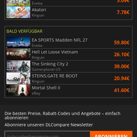
5.09€
Eneba
Akatori
7.78€
Kinguin
BALD VERFÜGBAR
EA SPORTS Madden NFL 27
59.80€
Eneba
Hell Let Loose Vietnam
26.10€
Kinguin
The Sinking City 2
39.00€
Gamesplanet US
STEINS;GATE RE BOOT
20.94€
Kinguin
Mortal Shell II
41.60€
eBay
Die besten Preise, Rabatt-Codes und Angebote – einfach
abonnieren
Abonniere unseren DLCompare Newsletter