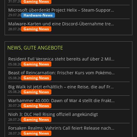
Gaming News
31.07.26
Microsoft überdenkt Project Helix – Steam-Support gefährdet
Hardware-News
29.07.26
Malware-Karten und eine Discord-Übernahme treffen Meccha Chameleon
Gaming News
28.07.26
NEWS, GUTE ANGEBOTE
Resident Evil Veronica steht bereits auf über 2 Millionen Wunschlisten
Gaming News
05.08.26
Beast of Reincarnation: Frischer Kurs vom Pokémon-Studio
Gaming News
05.08.26
Big Walk ist jetzt erhältlich – eine Reise, die auf Freundschaft basiert
Gaming News
05.08.26
Warhammer 40.000: Dawn of War 4 stellt die Fraktion der Necrons vor
Gaming News
30.07.26
Nioh 3: DLC Hell Rising offiziell angekündigt
Gaming News
28.07.26
Forsaken Realms: Vahrin’s Call feiert Release nach 10 Jahren
Gaming News
28.07.26