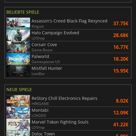
BELIEBTE SPIELE
Assassin's Creed Black Flag Resynced
37.75€
Kinguin
Halo Campaign Evolved
28.68€
LDShop
Corsair Cove
16.77€
Game Boost
Palworld
18.20€
Gamesplanet US
Mistfall Hunter
15.95€
LootBar
NEUE SPIELE
ReStory Chill Electronics Repairs
8.02€
HRKGAME
Montabi
12.09€
LOADED
Marvel Tokon Fighting Souls
41.22€
LDShop
Doloc Town