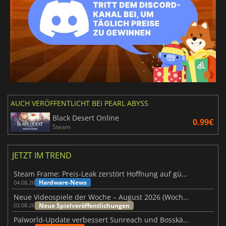
AUCH VERÖFFENTLICHT BEI PEARL ABYSS
Black Desert Online
0.99€
Steam
JETZT IM TREND
Steam Frame: Preis-Leak zerstört Hoffnung auf günstiges VR-Headset
Hardware-News
04.08.26
Neue Videospiele der Woche – August 2026 (Woche 32)
Neue Spielveröffentlichungen
03.08.26
Palworld-Update verbessert Sunreach und Bosskämpfe deutlich