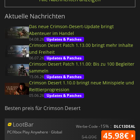
Aktuelle Nachrichten
Das neue Crimson-Desert-Update bringt
Abenteuer im Handel
04.08.26
Updates & Patches
Crimson Desert Patch 1.13.00 bringt mehr Inhalte
und Freiheit
06.07.26
Updates & Patches
Crimson Desert Patch 1.11.00: Bis zu 100 Begleiter
sammeln
15.06.26
Updates & Patches
Crimson Desert 1.10.0 bringt neue Minispiele und
Reittierprogression
05.06.26
Updates & Patches
Besten preis für Crimson Desert
LootBar
-15% :
Werbe-Code
DLC13DEAL
PC/Xbox Play Anywhere · Global
45.98€
54.09€