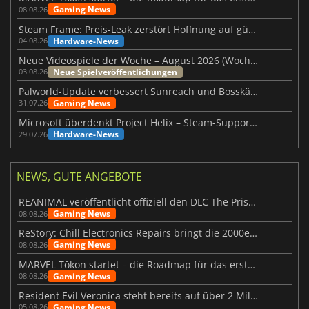
Gaming News
08.08.26
Steam Frame: Preis-Leak zerstört Hoffnung auf günstiges VR-Headset
Hardware-News
04.08.26
Neue Videospiele der Woche – August 2026 (Woche 32)
Neue Spielveröffentlichungen
03.08.26
Palworld-Update verbessert Sunreach und Bosskämpfe deutlich
Gaming News
31.07.26
Microsoft überdenkt Project Helix – Steam-Support gefährdet
Hardware-News
29.07.26
NEWS, GUTE ANGEBOTE
REANIMAL veröffentlicht offiziell den DLC The Prisoner
Gaming News
08.08.26
ReStory: Chill Electronics Repairs bringt die 2000er zurück
Gaming News
08.08.26
MARVEL Tōkon startet – die Roadmap für das erste Jahr wurde vorgestellt
Gaming News
08.08.26
Resident Evil Veronica steht bereits auf über 2 Millionen Wunschlisten
Gaming News
05.08.26