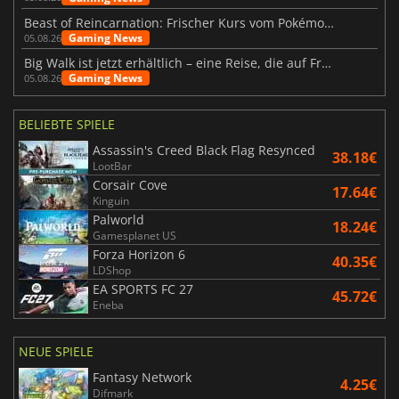
Beast of Reincarnation: Frischer Kurs vom Pokémon-Studio
Gaming News
05.08.26
Big Walk ist jetzt erhältlich – eine Reise, die auf Freundschaft basiert
Gaming News
05.08.26
BELIEBTE SPIELE
Assassin's Creed Black Flag Resynced
38.18€
LootBar
Corsair Cove
17.64€
Kinguin
Palworld
18.24€
Gamesplanet US
Forza Horizon 6
40.35€
LDShop
EA SPORTS FC 27
45.72€
Eneba
NEUE SPIELE
Fantasy Network
4.25€
Difmark