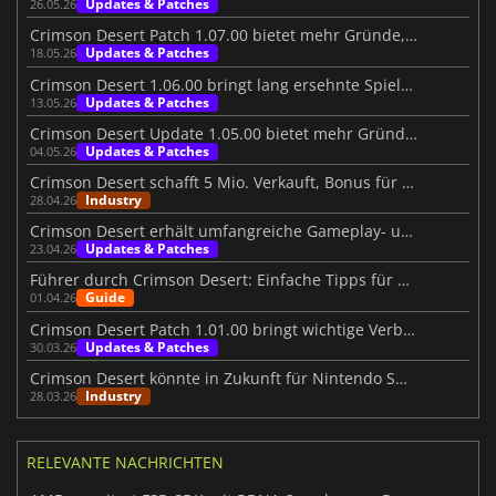
Updates & Patches
26.05.26
Crimson Desert Patch 1.07.00 bietet mehr Gründe, wieder einzusteigen
Updates & Patches
18.05.26
Crimson Desert 1.06.00 bringt lang ersehnte Spieler-Features
Updates & Patches
13.05.26
Crimson Desert Update 1.05.00 bietet mehr Gründe zur Rückkehr
Updates & Patches
04.05.26
Crimson Desert schafft 5 Mio. Verkauft, Bonus für Mitarbeiter
Industry
28.04.26
Crimson Desert erhält umfangreiche Gameplay- und Grafikverbesserungen
Updates & Patches
23.04.26
Führer durch Crimson Desert: Einfache Tipps für eine bessere Reise
Guide
01.04.26
Crimson Desert Patch 1.01.00 bringt wichtige Verbesserungen
Updates & Patches
30.03.26
Crimson Desert könnte in Zukunft für Nintendo Switch 2 erscheinen
Industry
28.03.26
RELEVANTE NACHRICHTEN