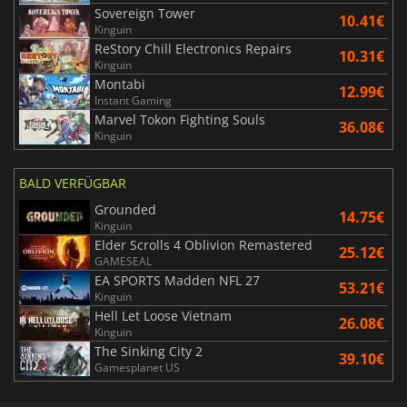
Sovereign Tower
10.41€
Kinguin
ReStory Chill Electronics Repairs
10.31€
Kinguin
Montabi
12.99€
Instant Gaming
Marvel Tokon Fighting Souls
36.08€
Kinguin
BALD VERFÜGBAR
Grounded
14.75€
Kinguin
Elder Scrolls 4 Oblivion Remastered
25.12€
GAMESEAL
EA SPORTS Madden NFL 27
53.21€
Kinguin
Hell Let Loose Vietnam
26.08€
Kinguin
The Sinking City 2
39.10€
Gamesplanet US