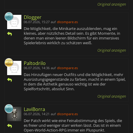
Original anzeigen
Dlogger
06.07.2026, 15:27
auf
dlcompare.es
Die Möglichkeit, die Minikarte auszublenden, mag ein
kleines, aber nützliches Detail sein. Es gibt Momente, in
denen man einen leeren Bildschirm für ein immersives
Spielerlebnis wirklich zu schätzen weiß.
Original anzeigen
Paltodrilo
06.07.2026, 14:36
auf
dlcompare.es
Das Hinzufügen neuer Outfits und die Möglichkeit, mehr
Ausrüstungsgegenstände zu färben, macht in einem Spiel,
in dem die Ästhetik genauso wichtig ist wie der
Spielfortschritt, absolut Sinn.
Original anzeigen
LaviBorra
06.07.2026, 14:21
auf
dlcompare.es
Der Patch wirkt wie eine Feinabstimmung des Spiels, die
es freier und weniger starr wirken lässt. Das ist in einem
Open-World-Action-RPG immer ein Pluspunkt.