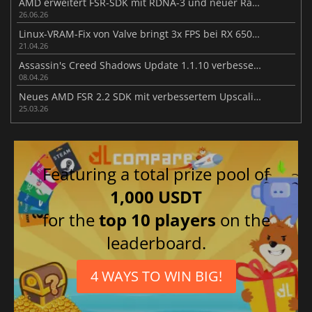
AMD erweitert FSR-SDK mit RDNA-3 und neuer Ray-Regeneration
26.06.26
Linux-VRAM-Fix von Valve bringt 3x FPS bei RX 6500 XT-Spielen
21.04.26
Assassin's Creed Shadows Update 1.1.10 verbessert das Gameplay
08.04.26
Neues AMD FSR 2.2 SDK mit verbessertem Upscaling vorgestellt
25.03.26
Featuring a total prize pool of
1,000 USDT
for the
top 10 players
on the
leaderboard.
4 WAYS TO WIN BIG!