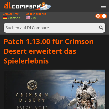
YOU ARE HERE
WE ALSO SUPPORT
Dark
SPIELE
GERMANY
USA
mode
SPIEL KARTEN
SOFTWARE
Patch 1.13.00 für Crimson
REWARDS
Desert erweitert das
HARDWARE
Spielerlebnis
NACHRICHTEN
ANMELDEN ODER REGISTRIEREN