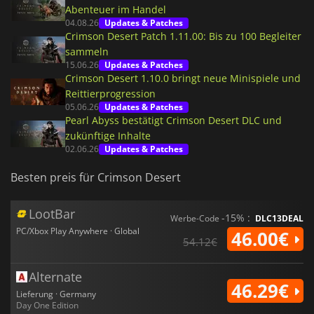
Abenteuer im Handel
04.08.26
Updates & Patches
Crimson Desert Patch 1.11.00: Bis zu 100 Begleiter
sammeln
15.06.26
Updates & Patches
Crimson Desert 1.10.0 bringt neue Minispiele und
Reittierprogression
05.06.26
Updates & Patches
Pearl Abyss bestätigt Crimson Desert DLC und
zukünftige Inhalte
02.06.26
Updates & Patches
Besten preis für Crimson Desert
LootBar
-15% :
Werbe-Code
DLC13DEAL
PC/Xbox Play Anywhere · Global
46.00€
54.12€
Alternate
46.29€
Lieferung · Germany
Day One Edition