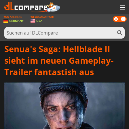
YOU ARE HERE
WE ALSO SUPPORT
Dark
SPIELE
GERMANY
USA
mode
SPIEL KARTEN
SOFTWARE
Senua's Saga: Hellblade II
REWARDS
sieht im neuen Gameplay-
HARDWARE
Trailer fantastish aus
NACHRICHTEN
ANMELDEN ODER REGISTRIEREN