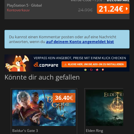
PlayStation 5 · Global
21.24€
24.99€
Kontoverkauv
Du kannst einen Kommentar posten oder auf eine Nachricht
antworten, wenn du
auf deinem Konto angemeldet bist
Könnte dir auch gefallen
36.40
€
Baldur's Gate 3
Elden Ring