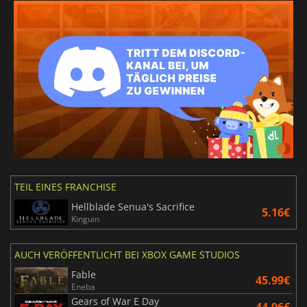
TEIL EINES FRANCHISE
Hellblade Senua's Sacrifice
5.16€
Kinguin
AUCH VERÖFFENTLICHT BEI XBOX GAME STUDIOS
Fable
45.99€
Eneba
Gears of War E Day
44.96€