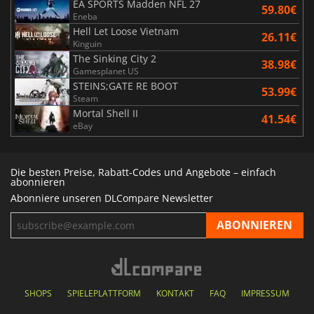
EA SPORTS Madden NFL 27
59.80€
Eneba
Hell Let Loose Vietnam
26.11€
Kinguin
The Sinking City 2
38.98€
Gamesplanet US
STEINS;GATE RE BOOT
53.99€
Steam
Mortal Shell II
41.54€
eBay
Die besten Preise, Rabatt-Codes und Angebote – einfach
abonnieren
Abonniere unseren DLCompare Newsletter
SHOPS
SPIELEPLATTFORM
KONTAKT
FAQ
IMPRESSUM