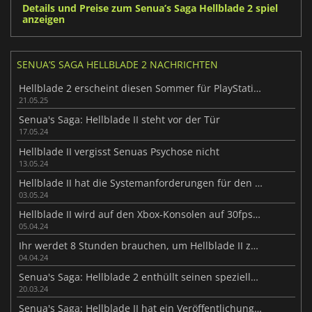
Details und Preise zum Senua’s Saga Hellblade 2 spiel
anzeigen
SENUA’S SAGA HELLBLADE 2 NACHRICHTEN
Hellblade 2 erscheint diesen Sommer für PlayStation
21.05.25
Senua's Saga: Hellblade II steht vor der Tür
17.05.24
Hellblade II vergisst Senuas Psychose nicht
13.05.24
Hellblade II hat die Systemanforderungen für den PC bekannt gegeben
03.05.24
Hellblade II wird auf den Xbox-Konsolen auf 30fps begrenzt
05.04.24
Ihr werdet 8 Stunden brauchen, um Hellblade II zu beenden
04.04.24
Senua's Saga: Hellblade 2 enthüllt seinen speziellen Fotomodus
20.03.24
Senua's Saga: Hellblade II hat ein Veröffentlichungsdatum