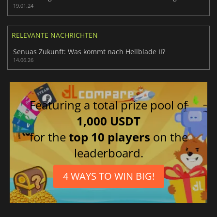
19.01.24
RELEVANTE NACHRICHTEN
Senuas Zukunft: Was kommt nach Hellblade II?
14.06.26
Featuring a total prize pool of
1,000 USDT
for the
top 10 players
on the
leaderboard.
4 WAYS TO WIN BIG!