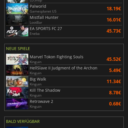
LDShop
Palworld
18.19€
Gamesplanet US
Mistfall Hunter
16.01€
LootBar
EA SPORTS FC 27
45.73€
Eneba
NEUE SPIELE
Marvel Tokon Fighting Souls
45.52€
Kinguin
HellSlave II Judgment of the Archon
5.49€
Kinguin
Big Walk
11.34€
Kinguin
Kill The Shadow
8.78€
Kinguin
Retrowave 2
0.68€
Kinguin
BALD VERFÜGBAR