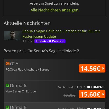
Arbeit in Spiel zu verwandeln.
Alle Nachrichten anzeigen
Aktuelle Nachrichten
Senua's Saga: Hellblade II erscheint für PS5 mit
kostenlosem Update
13.08.25
Updates & Patches
Besten preis für Senua’s Saga Hellblade 2
G2A
14.56€
PC/Xbox Play Anywhere · Europe
Difmark
-15% :
Werbe-Code
DLCOMPARE
Xbox Series X · Europe
15.60€
18.35€
Difmark
-15% :
Werbe-Code
DLCOMPARE