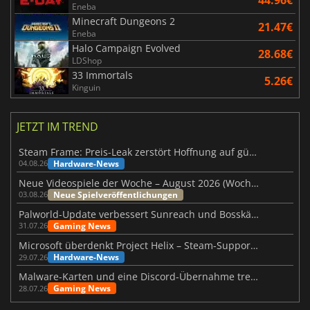
Eneba
Minecraft Dungeons 2
21.47€
Eneba
Halo Campaign Evolved
28.68€
LDShop
33 Immortals
5.26€
Kinguin
JETZT IM TREND
Steam Frame: Preis-Leak zerstört Hoffnung auf günstiges VR-Headset
Hardware-News
04.08.26
Neue Videospiele der Woche – August 2026 (Woche 32)
Neue Spielveröffentlichungen
03.08.26
Palworld-Update verbessert Sunreach und Bosskämpfe deutlich
Gaming News
31.07.26
Microsoft überdenkt Project Helix – Steam-Support gefährdet
Hardware-News
29.07.26
Malware-Karten und eine Discord-Übernahme treffen Meccha Chameleon
Gaming News
28.07.26