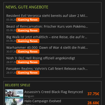
NEWS, GUTE ANGEBOTE
Resident Evil Veronica steht bereits auf über 2 Millionen Wunschlisten
Gaming News
05.08.26
Beast of Reincarnation: Frischer Kurs vom Pokémon-Studio
Gaming News
05.08.26
Big Walk ist jetzt erhältlich – eine Reise, die auf Freundschaft basiert
Gaming News
05.08.26
Warhammer 40.000: Dawn of War 4 stellt die Fraktion der Necrons vor
Gaming News
30.07.26
Nioh 3: DLC Hell Rising offiziell angekündigt
Gaming News
28.07.26
Forsaken Realms: Vahrin’s Call feiert Release nach 10 Jahren
Gaming News
28.07.26
BELIEBTE SPIELE
Assassin's Creed Black Flag Resynced
37.75€
Kinguin
Halo Campaign Evolved
28.68€