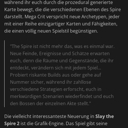
während ihr euch durch die prozedural generierte
Karte bewegt, die die verschiedenen Ebenen des Spire
darstellt. Mega Crit verspricht neue Archetypen, jeder
mit einer Reihe einzigartiger Karten und Fähigkeiten,
die einen völlig neuen Spielstil begünstigen.
"The Spire ist nicht mehr das, was es einmal war.
Neue Feinde, Ereignisse und Schätze erwarten
euch, denn die Räume und Gegenstände, die ihr
entdeckt, verändern sich mit jedem Spiel...
Probiert riskante Builds aus oder gehe auf
Nummer sicher, während ihr zahllose
verschiedene Strategien erforscht, euch in
merkwürdigen Szenarien wiederfindet und euch
den Bossen der einzelnen Akte stellt."
Die vielleicht interessanteste Neuerung in
Slay the
Spire 2
ist die Grafik-Engine. Das Spiel gibt seine