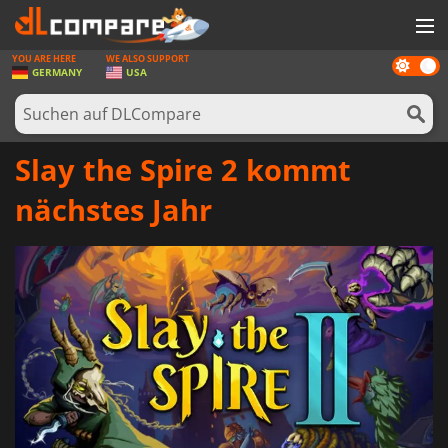
YOU ARE HERE
WE ALSO SUPPORT
Dark
SPIELE
GERMANY
USA
mode
SPIEL KARTEN
SOFTWARE
Slay the Spire 2 kommt
REWARDS
nächstes Jahr
HARDWARE
NACHRICHTEN
ANMELDEN ODER REGISTRIEREN