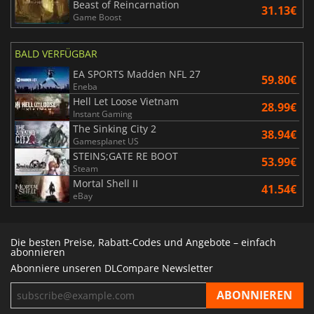
Beast of Reincarnation
31.13€
Game Boost
BALD VERFÜGBAR
EA SPORTS Madden NFL 27
59.80€
Eneba
Hell Let Loose Vietnam
28.99€
Instant Gaming
The Sinking City 2
38.94€
Gamesplanet US
STEINS;GATE RE BOOT
53.99€
Steam
Mortal Shell II
41.54€
eBay
Die besten Preise, Rabatt-Codes und Angebote – einfach
abonnieren
Abonniere unseren DLCompare Newsletter