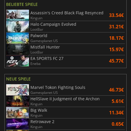
BELIEBTE SPIELE
Assassin's Creed Black Flag Resynced
33.54€
Kinguin
Halo Campaign Evolved
31.21€
LootBar
Palworld
18.17€
Gamesplanet US
Mistfall Hunter
15.97€
LootBar
EA SPORTS FC 27
45.77€
Eneba
NEUE SPIELE
Marvel Tokon Fighting Souls
46.73€
Gamesplanet US
HellSlave II Judgment of the Archon
5.61€
Kinguin
Big Walk
11.34€
Kinguin
Retrowave 2
0.65€
Kinguin