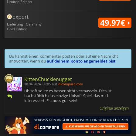
Limited Edition
expert
49.97€
Lieferung · Germany
Gold Edition
Du kannst einen Kommentar posten oder auf eine Nachricht
antworten, wenn du
auf deinem Konto angemeldet bist
KittenChucklenugget
10.04.2024, 00:05
auf
dlcompare.com
Ubisoft sollte es besser nicht vermasseln. Dies ist
buchstäblich das einzige Ubisoft-Spiel, das mich
interessiert. Es muss gut sein!
Original anzeigen