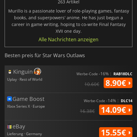
263 Artikel
Murillo is a passionate lover of role-playing games, fantasy
books, and superpowers' anime. He has just begun a
career in game writing, hoping to co-write Final Fantasy
XVII one day.
Alle Nachrichten anzeigen
Besten preis für Star Wars Outlaws
Kinguin
-16% :
Werbe-Code
RAB18DLC
Uplay · Rest of World
8.90€
10.60€
Game Boost
-14% :
Werbe-Code
DLC14
Xbox Series X · Europe
14.09€
16.38€
eBay
15.55€
Lieferung · Germany