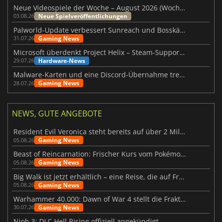
Neue Videospiele der Woche – August 2026 (Woche 32)
Neue Spielveröffentlichungen
03.08.26
Palworld-Update verbessert Sunreach und Bosskämpfe deutlich
Gaming News
31.07.26
Microsoft überdenkt Project Helix – Steam-Support gefährdet
Hardware-News
29.07.26
Malware-Karten und eine Discord-Übernahme treffen Meccha Chameleon
Gaming News
28.07.26
NEWS, GUTE ANGEBOTE
Resident Evil Veronica steht bereits auf über 2 Millionen Wunschlisten
Gaming News
05.08.26
Beast of Reincarnation: Frischer Kurs vom Pokémon-Studio
Gaming News
05.08.26
Big Walk ist jetzt erhältlich – eine Reise, die auf Freundschaft basiert
Gaming News
05.08.26
Warhammer 40.000: Dawn of War 4 stellt die Fraktion der Necrons vor
Gaming News
30.07.26
Nioh 3: DLC Hell Rising offiziell angekündigt