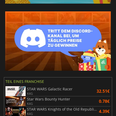
TEIL EINES FRANCHISE
STAR WARS Galactic Racer
32.51€
K4G
Star Wars Bounty Hunter
0.78€
K4G
STAR WARS Knights of the Old Republic Bundle
4.39€
K4G