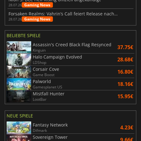
Gaming News
28.07.26
Forsaken Realms: Vahrin’s Call feiert Release nach 10 Jahren
Gaming News
28.07.26
BELIEBTE SPIELE
Assassin's Creed Black Flag Resynced
37.75€
Kinguin
Halo Campaign Evolved
28.68€
LDShop
Corsair Cove
16.80€
Game Boost
Palworld
18.16€
Gamesplanet US
Mistfall Hunter
15.95€
LootBar
NEUE SPIELE
Fantasy Network
4.23€
Difmark
Sovereign Tower
9.66€