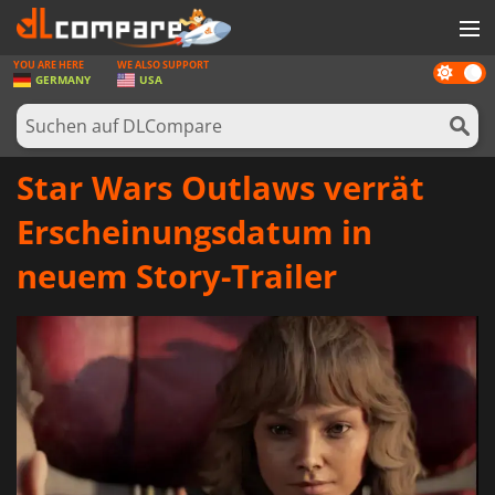
YOU ARE HERE
WE ALSO SUPPORT
Dark
SPIELE
GERMANY
USA
mode
SPIEL KARTEN
SOFTWARE
Star Wars Outlaws verrät
REWARDS
Erscheinungsdatum in
HARDWARE
neuem Story-Trailer
NACHRICHTEN
ANMELDEN ODER REGISTRIEREN