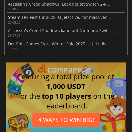
Assassin’s Creed Shadows: Leak deutet Switch 2-Release an
12.10.25
Steam TPS Fest für 2025 ist jetzt live, mit massiven Rabatten und Verkäufen
26.08.25
Assassin's Creed Shadows kann auf Nintendo Switch 2 erscheinen
25.07.25
Der Epic Games Store Winter Sale 2025 ist jetzt live
11.02.25
Featuring a total prize pool of
1,000 USDT
for the
top 10 players
on the
leaderboard.
4 WAYS TO WIN BIG!