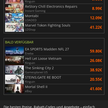
Kinguin
ReStory Chill Electronics Repairs
8.99€
Instant Gaming
Montabi
12.09€
LOADED
Marvel Tokon Fighting Souls
41.22€
LDShop
BALD VERFÜGBAR
EA SPORTS Madden NFL 27
59.80€
Eneba
Hell Let Loose Vietnam
26.08€
Kinguin
The Sinking City 2
38.92€
Gamesplanet US
STEINS;GATE RE BOOT
20.55€
Kinguin
Mortal Shell II
41.60€
eBay
Die besten Preise, Rabatt-Codes und Angebote – einfach