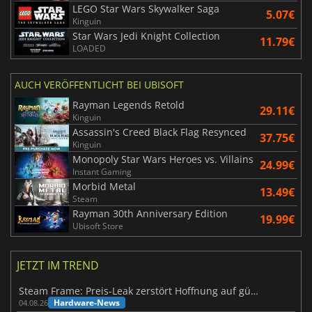
LEGO Star Wars Skywalker Saga
5.07€
Kinguin
Star Wars Jedi Knight Collection
11.79€
LOADED
AUCH VERÖFFENTLICHT BEI UBISOFT
Rayman Legends Retold
29.11€
Kinguin
Assassin's Creed Black Flag Resynced
37.75€
Kinguin
Monopoly Star Wars Heroes vs. Villains
24.99€
Instant Gaming
Morbid Metal
13.49€
Steam
Rayman 30th Anniversary Edition
19.99€
Ubisoft Store
JETZT IM TREND
Steam Frame: Preis-Leak zerstört Hoffnung auf günstiges VR-Headset
Hardware-News
04.08.26