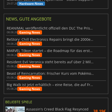
Hardware-News
29.07.26
NEWS, GUTE ANGEBOTE
REANIMAL veröffentlicht offiziell den DLC The Prisoner
Gaming News
08.08.26
ReStory: Chill Electronics Repairs bringt die 2000er zurück
Gaming News
08.08.26
MARVEL Tōkon startet – die Roadmap für das erste Jahr wurde vorgestellt
Gaming News
08.08.26
Resident Evil Veronica steht bereits auf über 2 Millionen Wunschlisten
Gaming News
05.08.26
Beast of Reincarnation: Frischer Kurs vom Pokémon-Studio
Gaming News
05.08.26
Big Walk ist jetzt erhältlich – eine Reise, die auf Freundschaft basiert
Gaming News
05.08.26
BELIEBTE SPIELE
Assassin's Creed Black Flag Resynced
38.19€