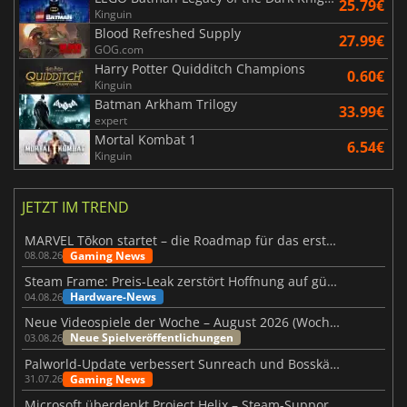
25.79€
Kinguin
Blood Refreshed Supply
27.99€
GOG.com
Harry Potter Quidditch Champions
0.60€
Kinguin
Batman Arkham Trilogy
33.99€
expert
Mortal Kombat 1
6.54€
Kinguin
JETZT IM TREND
MARVEL Tōkon startet – die Roadmap für das erste Jahr wurde vorgestellt
Gaming News
08.08.26
Steam Frame: Preis-Leak zerstört Hoffnung auf günstiges VR-Headset
Hardware-News
04.08.26
Neue Videospiele der Woche – August 2026 (Woche 32)
Neue Spielveröffentlichungen
03.08.26
Palworld-Update verbessert Sunreach und Bosskämpfe deutlich
Gaming News
31.07.26
Microsoft überdenkt Project Helix – Steam-Support gefährdet