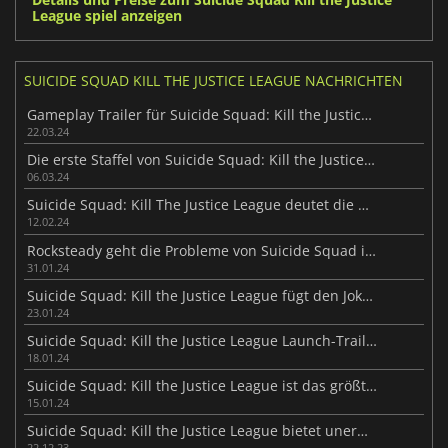
League spiel anzeigen
SUICIDE SQUAD KILL THE JUSTICE LEAGUE NACHRICHTEN
Gameplay Trailer für Suicide Squad: Kill the Justice League Season 1 enthüllt
22.03.24
Die erste Staffel von Suicide Squad: Kill the Justice League bringt den Joker
06.03.24
Suicide Squad: Kill The Justice League deutet die Rückkehr von Batman an
12.02.24
Rocksteady geht die Probleme von Suicide Squad im Early Access an
31.01.24
Suicide Squad: Kill the Justice League fügt den Joker nach dem Start hinzu
23.01.24
Suicide Squad: Kill the Justice League Launch-Trailer ist fertig
18.01.24
Suicide Squad: Kill the Justice League ist das größte Spiel des Studios
15.01.24
Suicide Squad: Kill the Justice League bietet unerwartete Überraschungen
22.12.23