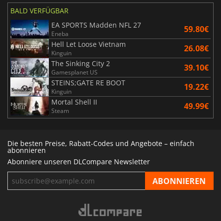
BALD VERFÜGBAR
EA SPORTS Madden NFL 27
59.80€
Eneba
Hell Let Loose Vietnam
26.08€
Kinguin
The Sinking City 2
39.10€
Gamesplanet US
STEINS;GATE RE BOOT
19.22€
Kinguin
Mortal Shell II
49.99€
Steam
Die besten Preise, Rabatt-Codes und Angebote – einfach
abonnieren
Abonniere unseren DLCompare Newsletter