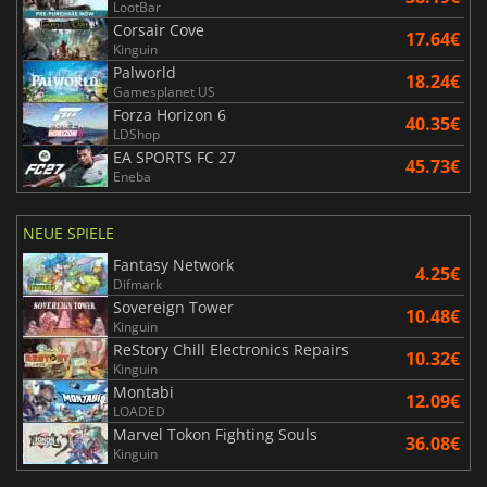
LootBar
Corsair Cove
17.64€
Kinguin
Palworld
18.24€
Gamesplanet US
Forza Horizon 6
40.35€
LDShop
EA SPORTS FC 27
45.73€
Eneba
NEUE SPIELE
Fantasy Network
4.25€
Difmark
Sovereign Tower
10.48€
Kinguin
ReStory Chill Electronics Repairs
10.32€
Kinguin
Montabi
12.09€
LOADED
Marvel Tokon Fighting Souls
36.08€
Kinguin