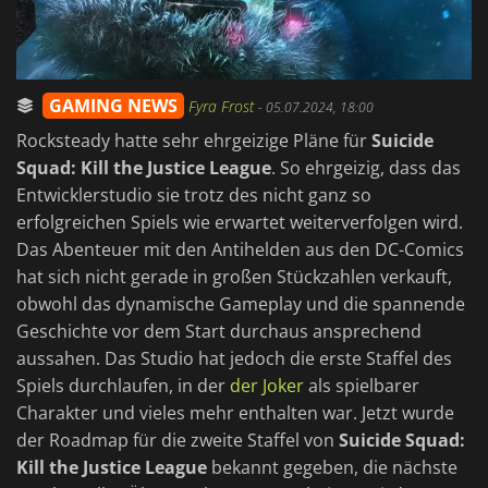
GAMING NEWS
Fyra Frost
-
05.07.2024, 18:00
Rocksteady hatte sehr ehrgeizige Pläne für
Suicide
Squad: Kill the Justice League
. So ehrgeizig, dass das
Entwicklerstudio sie trotz des nicht ganz so
erfolgreichen Spiels wie erwartet weiterverfolgen wird.
Das Abenteuer mit den Antihelden aus den DC-Comics
hat sich nicht gerade in großen Stückzahlen verkauft,
obwohl das dynamische Gameplay und die spannende
Geschichte vor dem Start durchaus ansprechend
aussahen. Das Studio hat jedoch die erste Staffel des
Spiels durchlaufen, in der
der Joker
als spielbarer
Charakter und vieles mehr enthalten war. Jetzt wurde
der Roadmap für die zweite Staffel von
Suicide Squad:
Kill the Justice League
bekannt gegeben, die nächste