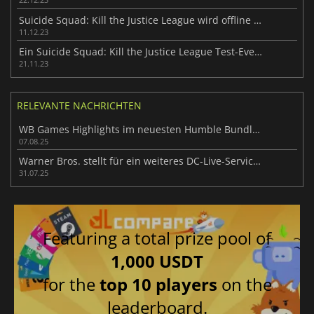
Suicide Squad: Kill the Justice League wird offline spielbar sein
11.12.23
Ein Suicide Squad: Kill the Justice League Test-Event findet bald statt
21.11.23
RELEVANTE NACHRICHTEN
WB Games Highlights im neuesten Humble Bundle entdecken
07.08.25
Warner Bros. stellt für ein weiteres DC-Live-Service-Spiel ein
31.07.25
Featuring a total prize pool of
1,000 USDT
for the
top 10 players
on the
leaderboard.