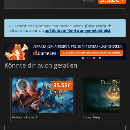
5.78€
Du kannst einen Kommentar posten oder auf eine Nachricht
antworten, wenn du
auf deinem Konto angemeldet bist
Könnte dir auch gefallen
35.55
€
2
Baldur's Gate 3
Elden Ring