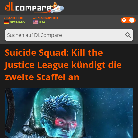
YOU ARE HERE
WE ALSO SUPPORT
Dark
SPIELE
GERMANY
USA
mode
SPIEL KARTEN
SOFTWARE
Suicide Squad: Kill the
REWARDS
Justice League kündigt die
HARDWARE
zweite Staffel an
NACHRICHTEN
ANMELDEN ODER REGISTRIEREN