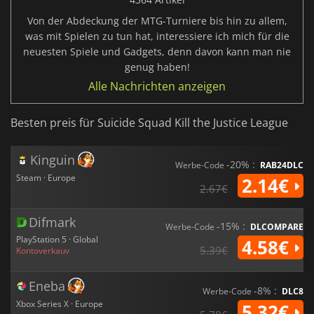
Von der Abdeckung der MTG-Turniere bis hin zu allem,
was mit Spielen zu tun hat, interessiere ich mich für die
neuesten Spiele und Gadgets, denn davon kann man nie
genug haben!
Alle Nachrichten anzeigen
Besten preis für Suicide Squad Kill the Justice League
Kinguin
-20% :
Werbe-Code
RAB24DLC
Steam · Europe
2.14€
2.67€
Difmark
-15% :
Werbe-Code
DLCOMPARE
PlayStation 5 · Global
4.58€
5.39€
Kontoverkauv
Eneba
-8% :
Werbe-Code
DLC8
Xbox Series X · Europe
5.32€