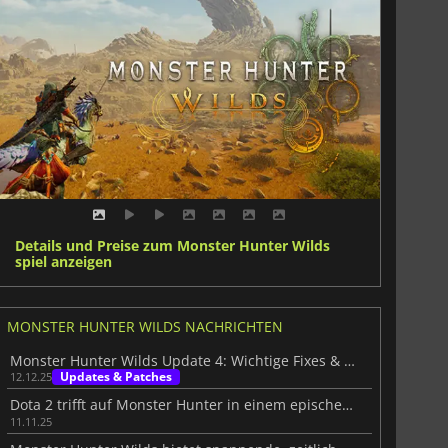
Details und Preise zum Monster Hunter Wilds
spiel anzeigen
MONSTER HUNTER WILDS NACHRICHTEN
Monster Hunter Wilds Update 4: Wichtige Fixes & neuer Leistungsplan
Updates & Patches
12.12.25
Dota 2 trifft auf Monster Hunter in einem epischen Crossover-Event
11.11.25