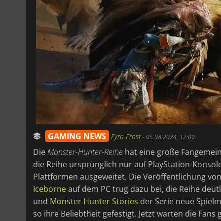
GAMING NEWS
Fyra Frost
-
05.08.2024, 12:00
Die
Monster-Hunter-Reihe
hat eine große Fangemeind
die Reihe ursprünglich nur auf PlayStation-Konsol
Plattformen ausgeweitet. Die Veröffentlichung vo
Iceborne
auf dem PC trug dazu bei, die Reihe deu
und
Monster Hunter Stories
der Serie neue Spiel
so ihre Beliebtheit gefestigt. Jetzt warten die Fan