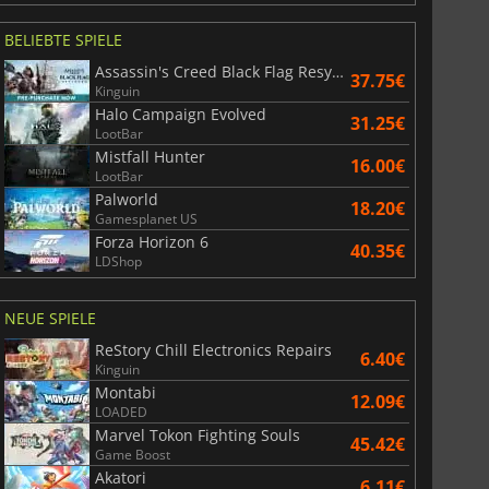
BELIEBTE SPIELE
Assassin's Creed Black Flag Resynced
37.75€
Kinguin
Halo Campaign Evolved
31.25€
LootBar
Mistfall Hunter
16.00€
LootBar
Palworld
18.20€
Gamesplanet US
Forza Horizon 6
40.35€
LDShop
NEUE SPIELE
ReStory Chill Electronics Repairs
6.40€
Kinguin
Montabi
12.09€
LOADED
Marvel Tokon Fighting Souls
45.42€
Game Boost
Akatori
6.11€