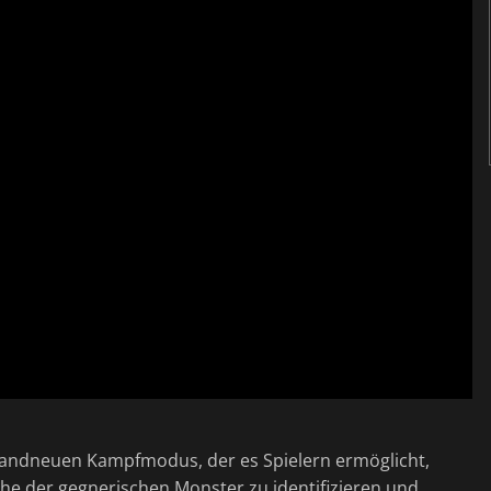
brandneuen Kampfmodus, der es Spielern ermöglicht,
e der gegnerischen Monster zu identifizieren und