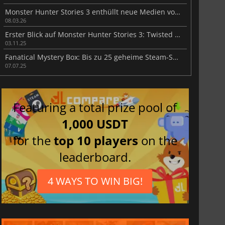
Monster Hunter Stories 3 enthüllt neue Medien vor dem Start
08.03.26
Erster Blick auf Monster Hunter Stories 3: Twisted Reflection
03.11.25
Fanatical Mystery Box: Bis zu 25 geheime Steam-Spiele sichern
07.07.25
Featuring a total prize pool of
1,000 USDT
for the
top 10 players
on the
leaderboard.
4 WAYS TO WIN BIG!