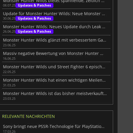
Monster Hunter Wilds bietet spannende, zeitlich begrenzte Quests
Updates & Patches
08.07.25
Update für Monster Hunter Wilds: Neue Monster und Funktionen
Updates & Patches
30.06.25
Monster Hunter Wilds: Neues Update durch Leak enthüllt
Updates & Patches
26.06.25
Monster Hunter Wilds glänzt mit verbessertem Gameplay
23.06.25
Massiv negative Bewertung von Monster Hunter Wilds
16.06.25
Monster Hunter Wilds und Street Fighter 6 epischen Crossover
22.05.25
Monster Hunter Wilds hat einen wichtigen Meilenstein erreicht
31.03.25
Monster Hunter Wilds ist das bisher meistverkaufte Spiel des Jahres
23.03.25
RELEVANTE NACHRICHTEN
Sony bringt neue PSSR-Technologie für PlayStation 5 Pro-Spiele
17.03.26