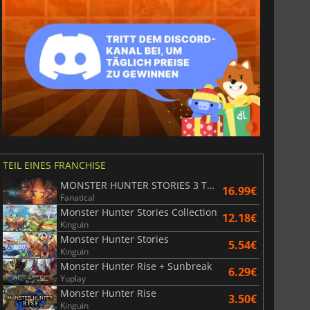
TEIL EINES FRANCHISE
MONSTER HUNTER STORIES 3 TWISTED REFLECTION
16.99€
Fanatical
Monster Hunter Stories Collection
12.18€
Kinguin
Monster Hunter Stories
5.54€
Kinguin
Monster Hunter Rise + Sunbreak
6.29€
Yuplay
Monster Hunter Rise
3.50€
Kinguin