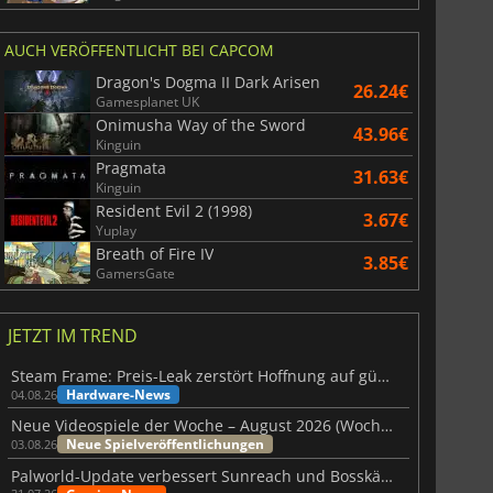
AUCH VERÖFFENTLICHT BEI CAPCOM
Dragon's Dogma II Dark Arisen
26.24€
Gamesplanet UK
Onimusha Way of the Sword
43.96€
Kinguin
Pragmata
31.63€
Kinguin
Resident Evil 2 (1998)
3.67€
Yuplay
Breath of Fire IV
3.85€
GamersGate
JETZT IM TREND
Steam Frame: Preis-Leak zerstört Hoffnung auf günstiges VR-Headset
Hardware-News
04.08.26
Neue Videospiele der Woche – August 2026 (Woche 32)
Neue Spielveröffentlichungen
03.08.26
Palworld-Update verbessert Sunreach und Bosskämpfe deutlich