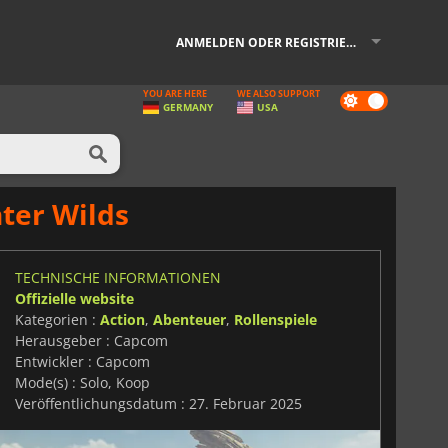
ANMELDEN ODER REGISTRIEREN
YOU ARE HERE
WE ALSO SUPPORT
Dark
GERMANY
USA
mode
ter Wilds
TECHNISCHE INFORMATIONEN
Offizielle website
Kategorien :
Action
,
Abenteuer
,
Rollenspiele
Herausgeber : Capcom
Entwickler : Capcom
Mode(s) : Solo, Koop
Veröffentlichungsdatum : 27. Februar 2025