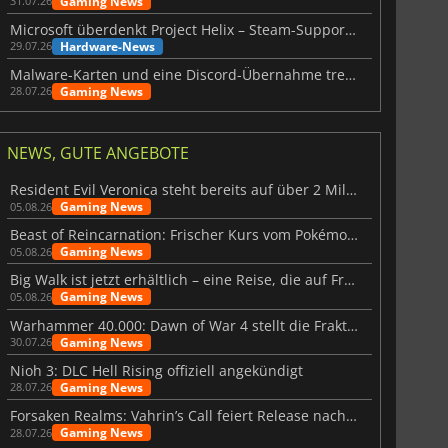
Gaming News
31.07.26
Microsoft überdenkt Project Helix – Steam-Support gefährdet
Hardware-News
29.07.26
Malware-Karten und eine Discord-Übernahme treffen Meccha Chameleon
Gaming News
28.07.26
NEWS, GUTE ANGEBOTE
Resident Evil Veronica steht bereits auf über 2 Millionen Wunschlisten
Gaming News
05.08.26
Beast of Reincarnation: Frischer Kurs vom Pokémon-Studio
Gaming News
05.08.26
Big Walk ist jetzt erhältlich – eine Reise, die auf Freundschaft basiert
Gaming News
05.08.26
Warhammer 40.000: Dawn of War 4 stellt die Fraktion der Necrons vor
Gaming News
30.07.26
Nioh 3: DLC Hell Rising offiziell angekündigt
Gaming News
28.07.26
Forsaken Realms: Vahrin’s Call feiert Release nach 10 Jahren
Gaming News
28.07.26