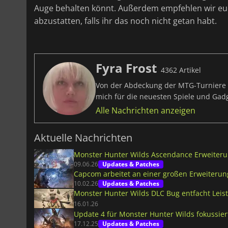
Auge behalten könnt. Außerdem empfehlen wir eu
abzustatten, falls ihr das noch nicht getan habt.
Fyra Frost
4362 Artikel
Von der Abdeckung der MTG-Turniere bi
mich für die neuesten Spiele und Ga
Alle Nachrichten anzeigen
Aktuelle Nachrichten
Monster Hunter Wilds Ascendance Erweiterun
09.06.26
Updates & Patches
Capcom arbeitet an einer großen Erweiterun
10.02.26
Updates & Patches
Monster Hunter Wilds DLC Bug entfacht Leis
16.01.26
Update 4 für Monster Hunter Wilds fokussie
17.12.25
Updates & Patches