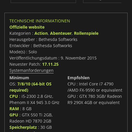
TECHNISCHE INFORMATIONEN
Offizielle website
Kategorien :
Action
,
Abenteuer
,
Rollenspiele
Herausgeber : Bethesda Softworks
Entwickler : Bethesda Softworks
Mode(s) : Solo
Veröffentlichungsdatum : 9. November 2015
Neuester Patch:
17.11.25
Systemanforderungen
Minimum
Empfohlen
OS:
7/8/10 (64-bit OS
CPU : Intel Core i7 4790
required)
/AMD FX-9590 or equivalent
CPU
: i5-2300 2.8 GHz,
GPU : GTX 780 3GB/ Radeon
Phenom II X4 945 3.0 GHz
R9 290X 4GB or equivalent
RAM
: 8 GB
GPU
: GTX 550 Ti 2GB,
Radeon HD 7870 2GB
Speicherplatz
: 30 GB