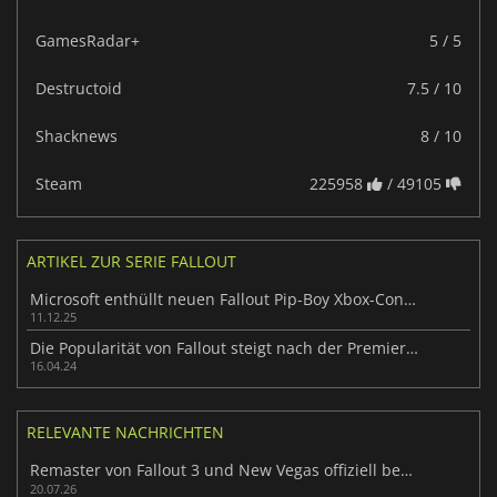
GamesRadar+
5 / 5
Destructoid
7.5 / 10
Shacknews
8 / 10
Steam
225958
/ 49105
ARTIKEL ZUR SERIE FALLOUT
Microsoft enthüllt neuen Fallout Pip-Boy Xbox-Controller
11.12.25
Die Popularität von Fallout steigt nach der Premiere der TV-Serie sprunghaft an
16.04.24
RELEVANTE NACHRICHTEN
Remaster von Fallout 3 und New Vegas offiziell bestätigt
20.07.26