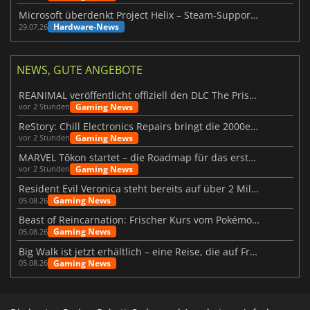
Microsoft überdenkt Project Helix – Steam-Support gefährdet
Hardware-News
29.07.26
NEWS, GUTE ANGEBOTE
REANIMAL veröffentlicht offiziell den DLC The Prisoner
Gaming News
vor 2 Stunden
ReStory: Chill Electronics Repairs bringt die 2000er zurück
Gaming News
vor 2 Stunden
MARVEL Tōkon startet – die Roadmap für das erste Jahr wurde vorgestellt
Gaming News
vor 2 Stunden
Resident Evil Veronica steht bereits auf über 2 Millionen Wunschlisten
Gaming News
05.08.26
Beast of Reincarnation: Frischer Kurs vom Pokémon-Studio
Gaming News
05.08.26
Big Walk ist jetzt erhältlich – eine Reise, die auf Freundschaft basiert
Gaming News
05.08.26