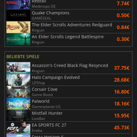
Redfall
7.74€
Medimops DE
Quake Champions
0.50€
GAMESEAL
The Elder Scrolls Adventures Redguard
0.84€
Kinguin
An Elder Scrolls Legend Battlespire
0.30€
Kinguin
BELIEBTE SPIELE
Assassin's Creed Black Flag Resynced
37.75€
Kinguin
Halo Campaign Evolved
28.68€
LDShop
Corsair Cove
16.80€
Game Boost
Palworld
18.16€
Gamesplanet US
Mistfall Hunter
15.95€
LootBar
EA SPORTS FC 27
45.73€
Eneba
Forza Horizon 6