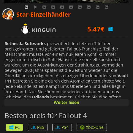
5.33
€
Star-Einzelhändler
5.47
€
6.19
€
Bethesda Softworks
präsentiert den letzten Titel der
preisgekrönten und gefeierten Fallout-Franchise. Teil der
Menschheit musste vor einem nuklearen Konflikt immer
enger unterirdisch in Safe-Häuser, die speziell konstruiert
wurden, um die Auswirkungen der Strahlung zu vermeiden
bewegen. 200 Jahre später ist die Zeit um wieder auf die
Oberfläche zurückgehen. Als einziger Überlebender von
Vault
111
betreten Sie eine durch den Atomkrieg vernichtete Welt.
Jede Sekunde ist ein Kampf ums Überleben und alles liegt in
Ihrer Hand. Nur Sie können sie wieder aufbauen und das
Schicksal des
Ödlands
bestimmen. Erleben Sie eine offene
Welt, die durch einen Atomkrieg zerstört wurde, in dem
Weiter lesen
Kampf ums Überleben die Hauptpriorität ist für die
Menschheit. Neue Kreaturen, Mutanten und eine ganz neue
Besten preis für Fallout 4
Gesellschaft wo Ihre Werte und Moral keinen Wert haben
machen das spiel ein bestseller! Mit völlige Freiheit um
PC
PS5
PS4
XboxOne
Freunde und Gruppen aussuchen, Können sie das Leben des