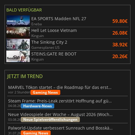
BALD VERFÜGBAR
EA SPORTS Madden NFL 27
59.80€
Eneba
Hell Let Loose Vietnam
26.08€
Kinguin
The Sinking City 2
38.92€
Gamesplanet US
STEINS;GATE RE BOOT
20.26€
Kinguin
JETZT IM TREND
MARVEL Tōkon startet – die Roadmap für das erste Jahr wurde vorgestellt
Gaming News
vor 2 Stunden
Steam Frame: Preis-Leak zerstört Hoffnung auf günstiges VR-Headset
Hardware-News
04.08.26
Neue Videospiele der Woche – August 2026 (Woche 32)
Neue Spielveröffentlichungen
03.08.26
Palworld-Update verbessert Sunreach und Bosskämpfe deutlich
Gaming News
31.07.26