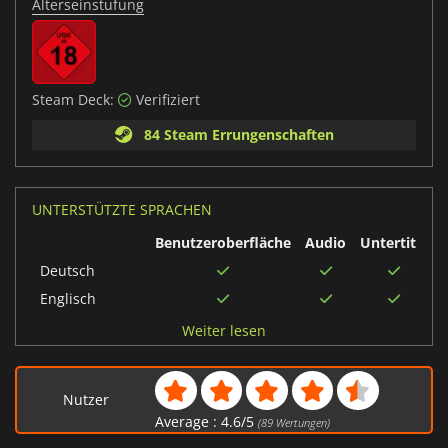
Alterseinstufung
Steam Deck:
Verifiziert
84 Steam Errungenschaften
UNTERSTÜTZTE SPRACHEN
Benutzeroberfläche
Audio
Untertitel
Deutsch
Englisch
Mexikanisches
Weiter lesen
Spanisch
Spanisch
Nutzer
Japanisch
Average :
4.6
/
5
(
89
Wertungen)
Polnisch