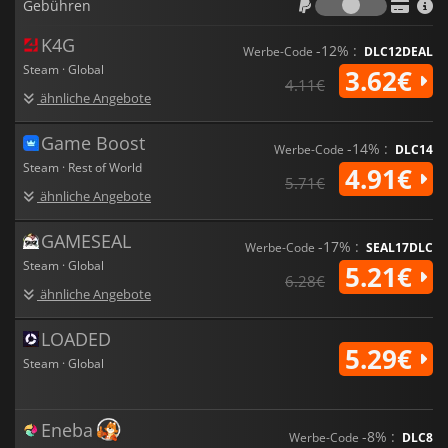
Gebühren
K4G
-12% :
Werbe-Code
DLC12DEAL
Steam · Global
3.62€
4.11€
ähnliche Angebote
Game Boost
-14% :
Werbe-Code
DLC14
Steam · Rest of World
4.91€
5.71€
ähnliche Angebote
GAMESEAL
-17% :
Werbe-Code
SEAL17DLC
Steam · Global
5.21€
6.28€
ähnliche Angebote
LOADED
5.29€
Steam · Global
Eneba
-8% :
Werbe-Code
DLC8