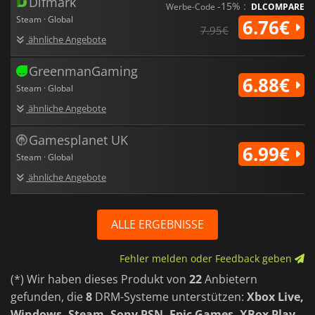
Difmark
-15% :
Werbe-Code
DLCOMPARE
Steam · Global
6.76€
7.95€
ähnliche Angebote
GreenmanGaming
6.88€
Steam · Global
ähnliche Angebote
Gamesplanet UK
6.99€
Steam · Global
ähnliche Angebote
ALLE ERGEBNISSE
Fehler melden oder Feedback geben
(*) Wir haben dieses Produkt von
22
Anbietern
gefunden, die
8
DRM-Systeme unterstützen:
Xbox Live,
Windows, Steam, Sony PSN, Epic Games, XBox Play