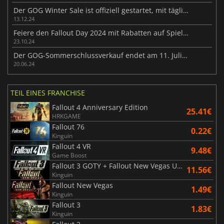
Der GOG Winter Sale ist offiziell gestartet, mit täglichen Überraschungen und kostenlosen Spielen
13.12.24
Feiere den Fallout Day 2024 mit Rabatten auf Spiele und DLCs der Fallout-Reihe
23.10.24
Der GOG-Sommerschlussverkauf endet am 11. Juli, Angebote mit bis zu 95% Rabatt sind jetzt verfügbar
20.06.24
TEIL EINES FRANCHISE
Fallout 4 Anniversary Edition
25.41€
HRKGAME
Fallout 76
0.22€
Kinguin
Fallout 4 VR
9.48€
Game Boost
Fallout 3 GOTY + Fallout New Vegas Ultimate Edition
11.56€
Kinguin
Fallout New Vegas
1.49€
Kinguin
Fallout 3
1.83€
Kinguin