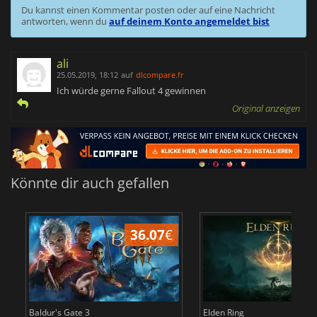
Du kannst einen Kommentar posten oder auf eine Nachricht
antworten, wenn du
auf deinem Konto angemeldet bist
ali
25.05.2019, 18:12
auf
dlcompare.fr
Ich würde gerne Fallout 4 gewinnen
Original anzeigen
Könnte dir auch gefallen
36.07
€
Baldur's Gate 3
Elden Ring