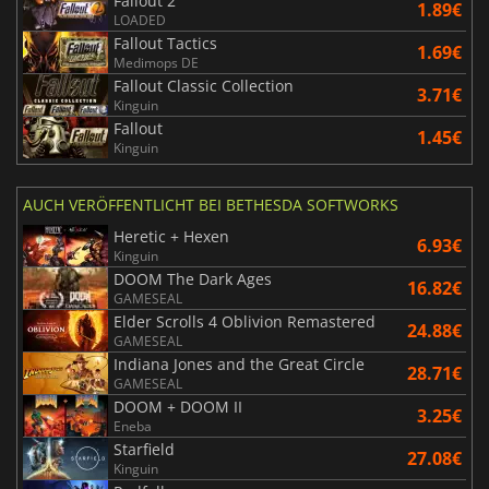
Fallout 2
1.89€
LOADED
Fallout Tactics
1.69€
Medimops DE
Fallout Classic Collection
3.71€
Kinguin
Fallout
1.45€
Kinguin
AUCH VERÖFFENTLICHT BEI BETHESDA SOFTWORKS
Heretic + Hexen
6.93€
Kinguin
DOOM The Dark Ages
16.82€
GAMESEAL
Elder Scrolls 4 Oblivion Remastered
24.88€
GAMESEAL
Indiana Jones and the Great Circle
28.71€
GAMESEAL
DOOM + DOOM II
3.25€
Eneba
Starfield
27.08€
Kinguin