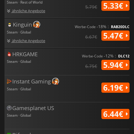
Steam · Rest of World
5.33€
5.79€
ähnliche Angebote
Kinguin
-18% :
Werbe-Code
RAB20DLC
Steam · Global
5.47€
6.67€
ähnliche Angebote
HRKGAME
-12% :
Werbe-Code
DLC12
Steam · Global
5.94€
6.75€
Instant Gaming
6.19€
Steam · Global
Gamesplanet US
6.44€
Steam · Global