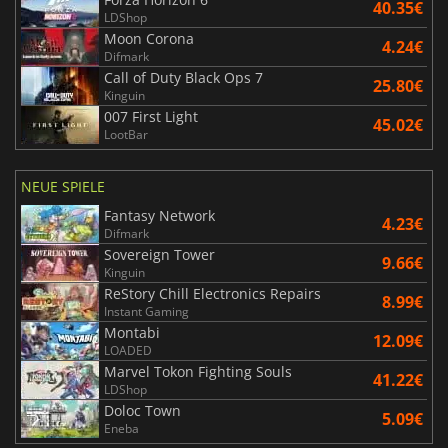
40.35€
LDShop
Moon Corona
4.24€
Difmark
Call of Duty Black Ops 7
25.80€
Kinguin
007 First Light
45.02€
LootBar
NEUE SPIELE
Fantasy Network
4.23€
Difmark
Sovereign Tower
9.66€
Kinguin
ReStory Chill Electronics Repairs
8.99€
Instant Gaming
Montabi
12.09€
LOADED
Marvel Tokon Fighting Souls
41.22€
LDShop
Doloc Town
5.09€
Eneba