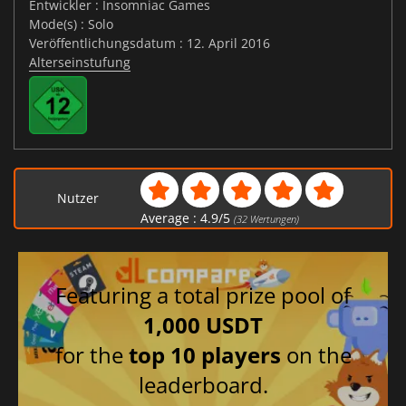
Entwickler : Insomniac Games
Mode(s) : Solo
Veröffentlichungsdatum : 12. April 2016
Alterseinstufung
Nutzer
Average :
4.9
/
5
(
32
Wertungen)
Featuring a total prize pool of
1,000 USDT
for the
top 10 players
on the
leaderboard.