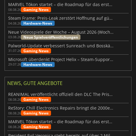
MARVEL Tōkon startet – die Roadmap für das erste Jahr wurde vorgestellt
Gaming News
08.08.26
Steam Frame: Preis-Leak zerstört Hoffnung auf günstiges VR-Headset
Hardware-News
04.08.26
Neue Videospiele der Woche – August 2026 (Woche 32)
Neue Spielveröffentlichungen
03.08.26
Palworld-Update verbessert Sunreach und Bosskämpfe deutlich
Gaming News
31.07.26
Microsoft überdenkt Project Helix – Steam-Support gefährdet
Hardware-News
29.07.26
NEWS, GUTE ANGEBOTE
REANIMAL veröffentlicht offiziell den DLC The Prisoner
Gaming News
08.08.26
ReStory: Chill Electronics Repairs bringt die 2000er zurück
Gaming News
08.08.26
MARVEL Tōkon startet – die Roadmap für das erste Jahr wurde vorgestellt
Gaming News
08.08.26
Resident Evil Veronica steht bereits auf über 2 Millionen Wunschlisten