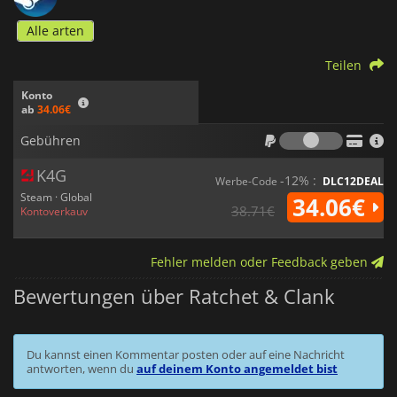
Alle arten
Teilen
Konto
ab
34.06€
Gebühr
Gebühren
K4G
-12% :
Werbe-Code
DLC12DEAL
Steam · Global
34.06€
38.71€
Kontoverkauv
Fehler melden oder Feedback geben
Bewertungen über Ratchet & Clank
Du kannst einen Kommentar posten oder auf eine Nachricht
antworten, wenn du
auf deinem Konto angemeldet bist