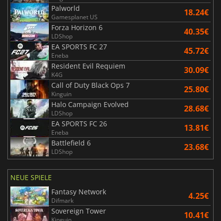
Palworld
18.24€
Gamesplanet US
Forza Horizon 6
40.35€
LDShop
EA SPORTS FC 27
45.72€
Eneba
Resident Evil Requiem
30.09€
K4G
Call of Duty Black Ops 7
25.80€
Kinguin
Halo Campaign Evolved
28.68€
LDShop
EA SPORTS FC 26
13.81€
Eneba
Battlefield 6
23.68€
LDShop
NEUE SPIELE
Fantasy Network
4.25€
Difmark
Sovereign Tower
10.41€
Kinguin