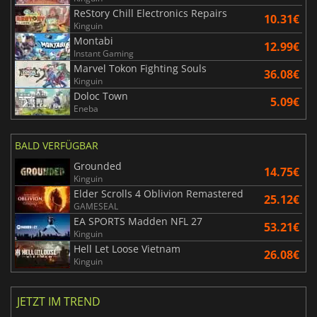
ReStory Chill Electronics Repairs
10.31€
Kinguin
Montabi
12.99€
Instant Gaming
Marvel Tokon Fighting Souls
36.08€
Kinguin
Doloc Town
5.09€
Eneba
BALD VERFÜGBAR
Grounded
14.75€
Kinguin
Elder Scrolls 4 Oblivion Remastered
25.12€
GAMESEAL
EA SPORTS Madden NFL 27
53.21€
Kinguin
Hell Let Loose Vietnam
26.08€
Kinguin
JETZT IM TREND