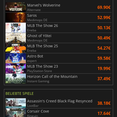
Marvel's Wolverine
69.90€
Alternate
Saros
52.99€
Medimops DE
MLB The Show 26
50.13€
Eneba
Ghost of Yōtei
50.49€
Medimops DE
MLB The Show 25
54.27€
Eneba
Astro Bot
59.58€
expert
MLB The Show 23
19.99€
PlayStation Store
Horizon Call of the Mountain
37.49€
Instant Gaming
BELIEBTE SPIELE
Assassin's Creed Black Flag Resynced
38.18€
LootBar
Corsair Cove
17.64€
Kinguin