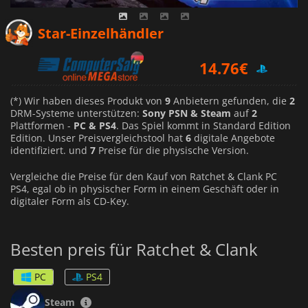
8.79
€
Star-Einzelhändler
14.76
€
16.65
€
(*) Wir haben dieses Produkt von
9
Anbietern gefunden, die
2
DRM-Systeme unterstützen:
Sony PSN & Steam
auf
2
Plattformen -
PC & PS4
. Das Spiel kommt in Standard Edition
Edition. Unser Preisvergleichstool hat
6
digitale Angebote
identifiziert. und
7
Preise für die physische Version.
Vergleiche die Preise für den Kauf von Ratchet & Clank PC
PS4, egal ob in physischer Form in einem Geschäft oder in
digitaler Form als CD-Key.
Besten preis für Ratchet & Clank
PC
PS4
Steam