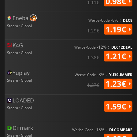
0.98€
1.11€
Eneba
-8% :
Werbe-Code
DLC8
Steam · Global
1.19€
1.29€
K4G
-12% :
Werbe-Code
DLC12DEAL
Steam · Global
1.21€
1.38€
Yuplay
-3% :
Werbe-Code
YU3SUMMER
Steam · Global
1.23€
1.27€
LOADED
1.59€
Steam · Global
Difmark
-15% :
Werbe-Code
DLCOMPARE
Steam · Global