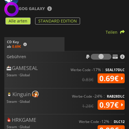
GOG GALAXY
Alle arten
STANDARD EDITION
Teilen
CD Key
ab
0.69€
Gebühr
Gebühren
GAMESEAL
-17% :
Werbe-Code
SEAL17DLC
Steam · Global
0.69€
0.83€
Kinguin
-24% :
Werbe-Code
RAB28DLC
Steam · Global
0.97€
1.28€
HRKGAME
-12% :
Werbe-Code
DLC12
Steam · Global