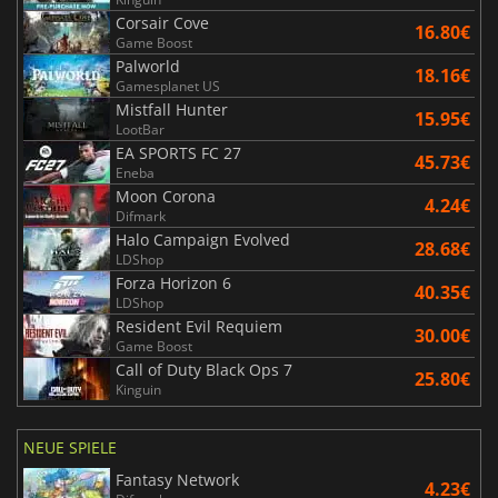
Corsair Cove
16.80€
Game Boost
Palworld
18.16€
Gamesplanet US
Mistfall Hunter
15.95€
LootBar
EA SPORTS FC 27
45.73€
Eneba
Moon Corona
4.24€
Difmark
Halo Campaign Evolved
28.68€
LDShop
Forza Horizon 6
40.35€
LDShop
Resident Evil Requiem
30.00€
Game Boost
Call of Duty Black Ops 7
25.80€
Kinguin
NEUE SPIELE
Fantasy Network
4.23€