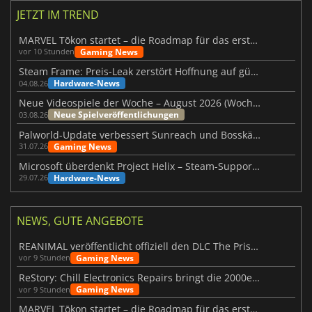
JETZT IM TREND
MARVEL Tōkon startet – die Roadmap für das erste Jahr wurde vorgestellt
Gaming News
vor 10 Stunden
Steam Frame: Preis-Leak zerstört Hoffnung auf günstiges VR-Headset
Hardware-News
04.08.26
Neue Videospiele der Woche – August 2026 (Woche 32)
Neue Spielveröffentlichungen
03.08.26
Palworld-Update verbessert Sunreach und Bosskämpfe deutlich
Gaming News
31.07.26
Microsoft überdenkt Project Helix – Steam-Support gefährdet
Hardware-News
29.07.26
NEWS, GUTE ANGEBOTE
REANIMAL veröffentlicht offiziell den DLC The Prisoner
Gaming News
vor 9 Stunden
ReStory: Chill Electronics Repairs bringt die 2000er zurück
Gaming News
vor 9 Stunden
MARVEL Tōkon startet – die Roadmap für das erste Jahr wurde vorgestellt