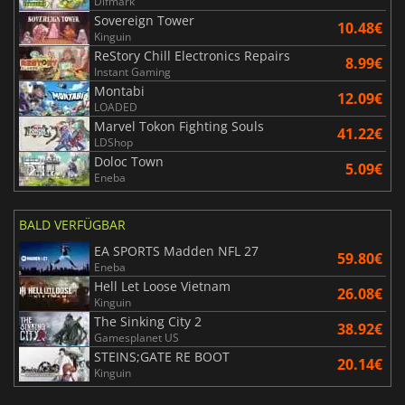
Difmark
Sovereign Tower
10.48€
Kinguin
ReStory Chill Electronics Repairs
8.99€
Instant Gaming
Montabi
12.09€
LOADED
Marvel Tokon Fighting Souls
41.22€
LDShop
Doloc Town
5.09€
Eneba
BALD VERFÜGBAR
EA SPORTS Madden NFL 27
59.80€
Eneba
Hell Let Loose Vietnam
26.08€
Kinguin
The Sinking City 2
38.92€
Gamesplanet US
STEINS;GATE RE BOOT
20.14€
Kinguin