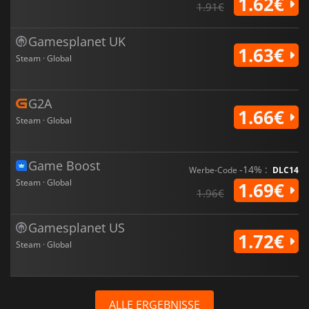
1.62€
1.91€
Gamesplanet UK
1.63€
Steam · Global
G2A
1.66€
Steam · Global
Game Boost
-14% :
Werbe-Code
DLC14
Steam · Global
1.69€
1.96€
Gamesplanet US
1.72€
Steam · Global
ALLE ERGEBNISSE