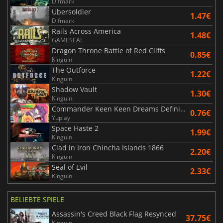
Difmark
Ubersoldier
1.47€
Difmark
Rails Across America
1.48€
GAMESEAL
Dragon Throne Battle of Red Cliffs
0.85€
Kinguin
The Outforce
1.22€
Kinguin
Shadow Vault
1.30€
Kinguin
Commander Keen Keen Dreams Definitive Edition
0.76€
Yuplay
Space Haste 2
1.99€
Kinguin
Clad in Iron Chincha Islands 1866
2.20€
Kinguin
Seal of Evil
2.33€
Kinguin
BELIEBTE SPIELE
Assassin's Creed Black Flag Resynced
37.75€
Kinguin