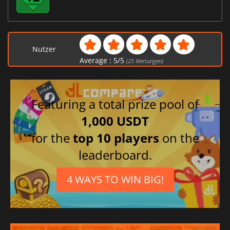
Nutzer
Average :
5
/
5
(
25
Wertungen)
Featuring a total prize pool of
1,000 USDT
for the
top 10 players
on the
leaderboard.
4 WAYS TO WIN BIG!