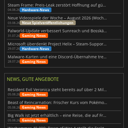
Steam Frame: Preis-Leak zerstört Hoffnung auf günstiges VR-Headset
Hardware-News
04.08.26
Neue Videospiele der Woche – August 2026 (Woche 32)
Neue Spielveröffentlichungen
03.08.26
Palworld-Update verbessert Sunreach und Bosskämpfe deutlich
Gaming News
31.07.26
Microsoft überdenkt Project Helix – Steam-Support gefährdet
Hardware-News
29.07.26
Malware-Karten und eine Discord-Übernahme treffen Meccha Chameleon
Gaming News
28.07.26
NEWS, GUTE ANGEBOTE
Resident Evil Veronica steht bereits auf über 2 Millionen Wunschlisten
Gaming News
05.08.26
Beast of Reincarnation: Frischer Kurs vom Pokémon-Studio
Gaming News
05.08.26
Big Walk ist jetzt erhältlich – eine Reise, die auf Freundschaft basiert
Gaming News
05.08.26