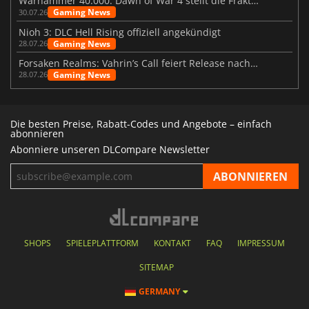
Warhammer 40.000: Dawn of War 4 stellt die Fraktion der Necrons vor
Gaming News
30.07.26
Nioh 3: DLC Hell Rising offiziell angekündigt
Gaming News
28.07.26
Forsaken Realms: Vahrin’s Call feiert Release nach 10 Jahren
Gaming News
28.07.26
Die besten Preise, Rabatt-Codes und Angebote – einfach
abonnieren
Abonniere unseren DLCompare Newsletter
SHOPS
SPIELEPLATTFORM
KONTAKT
FAQ
IMPRESSUM
SITEMAP
GERMANY