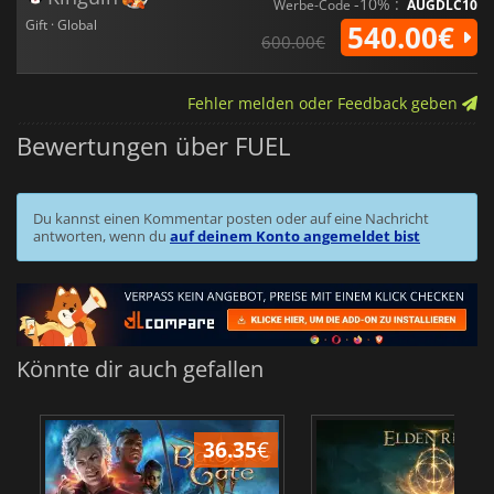
-10% :
Werbe-Code
AUGDLC10
Gift · Global
540.00€
600.00€
Fehler melden oder Feedback geben
Bewertungen über FUEL
Du kannst einen Kommentar posten oder auf eine Nachricht
antworten, wenn du
auf deinem Konto angemeldet bist
Könnte dir auch gefallen
36.35
€