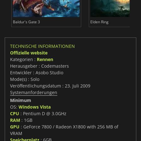
Baldur's Gate 3
Elden Ring
TECHNISCHE INFORMATIONEN
Offizielle website
Kategorien :
Rennen
Herausgeber : Codemasters
Entwickler : Asobo Studio
Mode(s) : Solo
Veröffentlichungsdatum : 23. Juli 2009
Systemanforderungen
Minimum
OS:
Windows Vista
CPU
: Pentium D @ 3.0GHz
RAM
: 1GB
GPU
: GeForce 7800 / Radeon X1800 with 256 MB of
VRAM
Speicherplatz
: 6GB