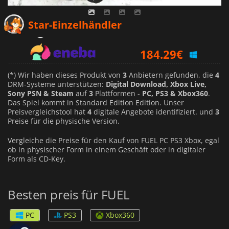
174.29
€
Star-Einzelhändler
184.29
€
7.99
€
(*) Wir haben dieses Produkt von
3
Anbietern gefunden, die
4
DRM-Systeme unterstützen:
Digital Download, Xbox Live,
Sony PSN & Steam
auf
3
Plattformen -
PC, PS3 & Xbox360
.
Das Spiel kommt in Standard Edition Edition. Unser
Preisvergleichstool hat
4
digitale Angebote identifiziert. und
3
Preise für die physische Version.
Vergleiche die Preise für den Kauf von FUEL PC PS3 Xbox, egal
ob in physischer Form in einem Geschäft oder in digitaler
Form als CD-Key.
Besten preis für FUEL
PC
PS3
Xbox360