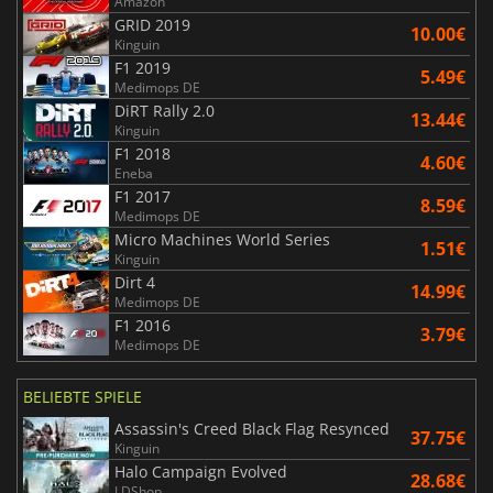
Amazon
GRID 2019
10.00€
Kinguin
F1 2019
5.49€
Medimops DE
DiRT Rally 2.0
13.44€
Kinguin
F1 2018
4.60€
Eneba
F1 2017
8.59€
Medimops DE
Micro Machines World Series
1.51€
Kinguin
Dirt 4
14.99€
Medimops DE
F1 2016
3.79€
Medimops DE
BELIEBTE SPIELE
Assassin's Creed Black Flag Resynced
37.75€
Kinguin
Halo Campaign Evolved
28.68€
LDShop