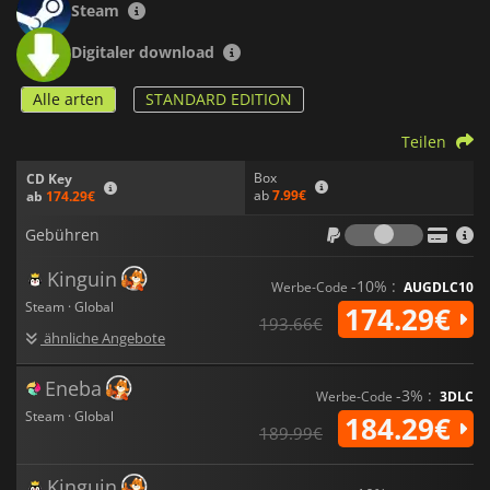
Steam
Digitaler download
Alle arten
STANDARD EDITION
Teilen
Box
CD Key
ab
7.99€
ab
174.29€
Gebühr
Gebühren
Kinguin
-10% :
Werbe-Code
AUGDLC10
Steam · Global
174.29€
193.66€
ähnliche Angebote
Eneba
-3% :
Werbe-Code
3DLC
Steam · Global
184.29€
189.99€
Kinguin