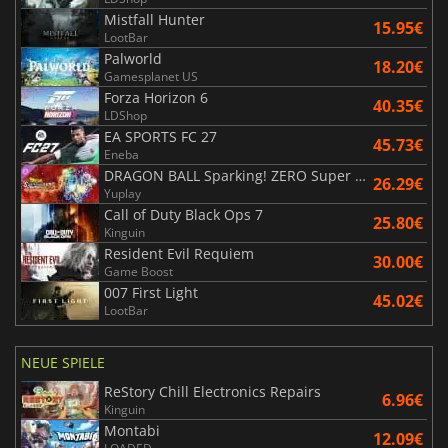
Mistfall Hunter
15.95€
LootBar
Palworld
18.20€
Gamesplanet US
Forza Horizon 6
40.35€
LDShop
EA SPORTS FC 27
45.73€
Eneba
DRAGON BALL Sparking! ZERO Super Limit Breaking NEO
26.29€
Yuplay
Call of Duty Black Ops 7
25.80€
Kinguin
Resident Evil Requiem
30.00€
Game Boost
007 First Light
45.02€
LootBar
NEUE SPIELE
ReStory Chill Electronics Repairs
6.96€
Kinguin
Montabi
12.09€