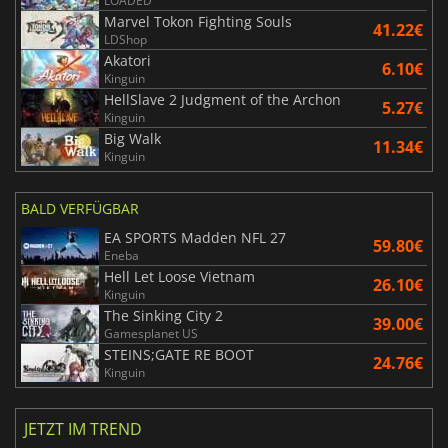
LOADED
Marvel Tokon Fighting Souls
41.22€
LDShop
Akatori
6.10€
Kinguin
HellSlave 2 Judgment of the Archon
5.27€
Kinguin
Big Walk
11.34€
Kinguin
BALD VERFÜGBAR
EA SPORTS Madden NFL 27
59.80€
Eneba
Hell Let Loose Vietnam
26.10€
Kinguin
The Sinking City 2
39.00€
Gamesplanet US
STEINS;GATE RE BOOT
24.76€
Kinguin
JETZT IM TREND