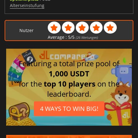
Alterseinstufung
Nutzer
Average :
5
/
5
(
26
Wertungen)
Featuring a total prize pool of
1,000 USDT
for the
top 10 players
on the
leaderboard.
4 WAYS TO WIN BIG!