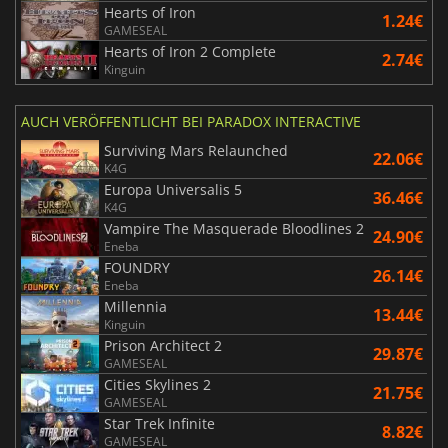
Hearts of Iron
1.24€
GAMESEAL
Hearts of Iron 2 Complete
2.74€
Kinguin
AUCH VERÖFFENTLICHT BEI PARADOX INTERACTIVE
Surviving Mars Relaunched
22.06€
K4G
Europa Universalis 5
36.46€
K4G
Vampire The Masquerade Bloodlines 2
24.90€
Eneba
FOUNDRY
26.14€
Eneba
Millennia
13.44€
Kinguin
Prison Architect 2
29.87€
GAMESEAL
Cities Skylines 2
21.75€
GAMESEAL
Star Trek Infinite
8.82€
GAMESEAL