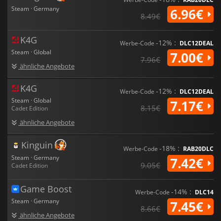
Steam · Germany
6.96€
8.49€
K4G
-12% :
Werbe-Code
DLC12DEAL
Steam · Global
7.00€
7.96€
ähnliche Angebote
K4G
-12% :
Werbe-Code
DLC12DEAL
Steam · Global
7.17€
8.15€
Cadet Edition
ähnliche Angebote
Kinguin
-18% :
Werbe-Code
RAB20DLC
Steam · Germany
7.42€
9.05€
Cadet Edition
Game Boost
-14% :
Werbe-Code
DLC14
Steam · Germany
7.45€
8.66€
ähnliche Angebote