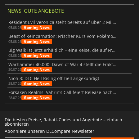
NEWS, GUTE ANGEBOTE
Resident Evil Veronica steht bereits auf über 2 Millionen Wunschlisten
Gaming News
05.08.26
Beast of Reincarnation: Frischer Kurs vom Pokémon-Studio
Gaming News
05.08.26
Big Walk ist jetzt erhältlich – eine Reise, die auf Freundschaft basiert
Gaming News
05.08.26
Warhammer 40.000: Dawn of War 4 stellt die Fraktion der Necrons vor
Gaming News
30.07.26
Nioh 3: DLC Hell Rising offiziell angekündigt
Gaming News
28.07.26
Forsaken Realms: Vahrin’s Call feiert Release nach 10 Jahren
Gaming News
28.07.26
Die besten Preise, Rabatt-Codes und Angebote – einfach
abonnieren
Abonniere unseren DLCompare Newsletter