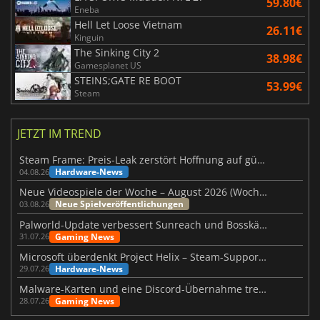
59.80€
Eneba
Hell Let Loose Vietnam
26.11€
Kinguin
The Sinking City 2
38.98€
Gamesplanet US
STEINS;GATE RE BOOT
53.99€
Steam
JETZT IM TREND
Steam Frame: Preis-Leak zerstört Hoffnung auf günstiges VR-Headset
Hardware-News
04.08.26
Neue Videospiele der Woche – August 2026 (Woche 32)
Neue Spielveröffentlichungen
03.08.26
Palworld-Update verbessert Sunreach und Bosskämpfe deutlich
Gaming News
31.07.26
Microsoft überdenkt Project Helix – Steam-Support gefährdet
Hardware-News
29.07.26
Malware-Karten und eine Discord-Übernahme treffen Meccha Chameleon
Gaming News
28.07.26