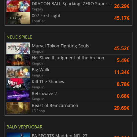
DRAGON BALL Sparking! ZERO Super Limit Breaking NEO
26.29€
Yuplay
007 First Light
45.17€
LootBar
NEUE SPIELE
Marvel Tokon Fighting Souls
45.52€
Kinguin
HellSlave II Judgment of the Archon
5.49€
Kinguin
Big Walk
11.34€
Kinguin
Kill The Shadow
8.78€
Kinguin
Retrowave 2
0.68€
Kinguin
Beast of Reincarnation
29.69€
LDShop
BALD VERFÜGBAR
EA SPORTS Madden NFL 27