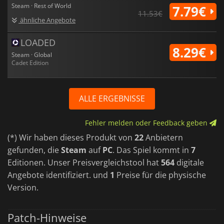
Steam · Rest of World
7.79€
11.53€
ähnliche Angebote
LOADED
8.29€
Steam · Global
Cadet Edition
ALLE ERGEBNISSE
Fehler melden oder Feedback geben
(*) Wir haben dieses Produkt von
22
Anbietern
gefunden, die
Steam
auf
PC
. Das Spiel kommt in
7
Editionen. Unser Preisvergleichstool hat
564
digitale
Angebote identifiziert. und
1
Preise für die physische
Version.
Patch-Hinweise