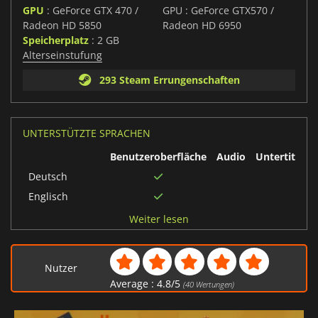
GPU
: GeForce GTX 470 /
GPU : GeForce GTX570 /
Radeon HD 5850
Radeon HD 6950
Speicherplatz
: 2 GB
Alterseinstufung
293 Steam Errungenschaften
UNTERSTÜTZTE SPRACHEN
Benutzeroberfläche
Audio
Untertitel
Deutsch
Englisch
Koreanisch
Weiter lesen
Französisch
Polnisch
Nutzer
Brasilianisches
Average :
4.8
/
5
(
40
Wertungen)
Portugiesisch
Spanisch