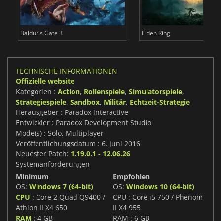
Baldur's Gate 3
Elden Ring
TECHNISCHE INFORMATIONEN
Offizielle website
Kategorien :
Action
,
Rollenspiele
,
Simulatorspiele
,
Strategiespiele
,
Sandbox
,
Militär
,
Echtzeit-Strategie
Herausgeber : Paradox interactive
Entwickler : Paradox Development Studio
Mode(s) : Solo, Multiplayer
Veröffentlichungsdatum : 6. Juni 2016
Neuester Patch:
1.19.0.1 - 12.06.26
Systemanforderungen
Minimum
Empfohlen
OS:
Windows 7 (64-bit)
OS:
Windows 10 (64-bit)
CPU
: Core 2 Quad Q9400 /
CPU : Core i5 750 / Phenom
Athlon II X4 650
II X4 955
RAM
: 4 GB
RAM : 6 GB