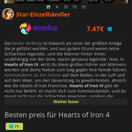
6.96
€
Star-Einzelhändler
7.47
€
9.19
€
Der
Zweiter Weltkrieg
ist bekannt als einer der größten Kriege
die je geführt wurden, und aus gutem Grund waren seine
Schlachten legendär, und die Männer hinter ihnen,
unabhängig von der Seite, waren genauso legendär. Nun, in
Hearts of Iron IV
, wirst du diese großen Führer von Männern
werden und deine Nation zum Sieg gegen ihre Feinde führen.
Kommandieren Sie Ihre Armeen
auf dem Boden, in der Luft und
auf dem Meer, um den Gesamtsieg zu gewährleisten, ähnlich
wie die Hearts of Iron Franchise.
Hearts of Iron IV
gibt dir
nicht nur Befehl, es macht dich zum Kommandanten, und du
musst nicht nur die Schlachten gewinnen, sondern die
Herzen deiner Soldaten gewinnen, damit sie ihnen folgen
Weiter lesen
werden wo sie gehen. Außerdem werden Sie Einheiten auf
allen Seiten befehligen, die dazu beigetragen haben die Flut
Besten preis für Hearts of Iron 4
des Kampfes immer wieder zu bewegen. Von
Soldaten
, zu
Panzer
, zu
Bomberflugzeugen
, bis zu
Schlachtschiffen
, du hast
PC
das volle Arsenal an deine seite um jeden Kampf zu