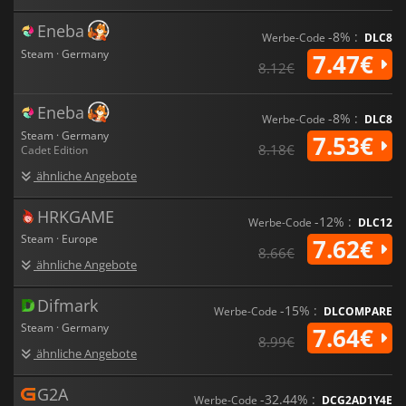
Eneba
-8% :
Werbe-Code
DLC8
Steam · Germany
7.47€
8.12€
Eneba
-8% :
Werbe-Code
DLC8
Steam · Germany
7.53€
8.18€
Cadet Edition
ähnliche Angebote
HRKGAME
-12% :
Werbe-Code
DLC12
Steam · Europe
7.62€
8.66€
ähnliche Angebote
Difmark
-15% :
Werbe-Code
DLCOMPARE
Steam · Germany
7.64€
8.99€
ähnliche Angebote
G2A
-32.44% :
Werbe-Code
DCG2AD1Y4E