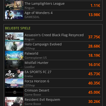
The Lamplighters League
1.11€
Kinguin
Age of Wonders 4
13.98€
GAMESEAL
BELIEBTE SPIELE
Assassin's Creed Black Flag Resynced
37.75€
Kinguin
Halo Campaign Evolved
28.68€
LDShop
Palworld
18.19€
Gamesplanet US
Mistfall Hunter
16.01€
LootBar
EA SPORTS FC 27
45.73€
Eneba
Forza Horizon 6
40.35€
LDShop
Crimson Desert
45.00€
Game Boost
Resident Evil Requiem
30.26€
Game Boost