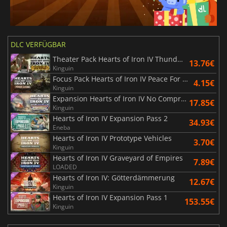
DLC VERFÜGBAR
Theater Pack Hearts of Iron IV Thunder at our Gates
13.76€
Kinguin
Focus Pack Hearts of Iron IV Peace For Our Time
4.15€
Kinguin
Expansion Hearts of Iron IV No Compromise, No Surrender
17.85€
Kinguin
Hearts of Iron IV Expansion Pass 2
34.93€
Eneba
Hearts of Iron IV Prototype Vehicles
3.70€
Kinguin
Hearts of Iron IV Graveyard of Empires
7.89€
LOADED
Hearts of Iron IV: Götterdämmerung
12.67€
Kinguin
Hearts of Iron IV Expansion Pass 1
153.55€
Kinguin