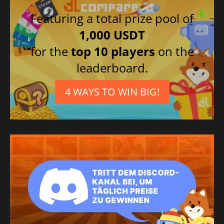
Russisch
Featuring a total prize pool of
1,000 USDT
for the
top 10 players
on the
leaderboard.
4 WAYS TO WIN BIG!