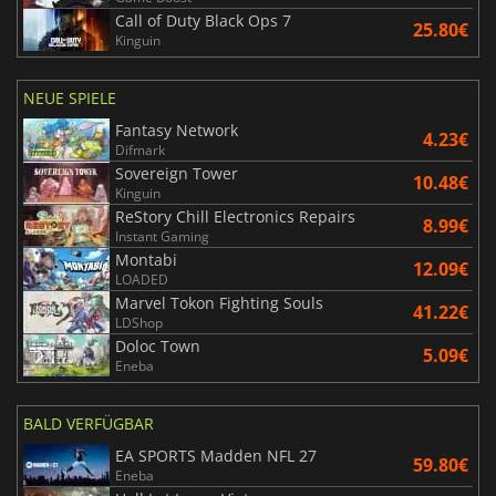
Call of Duty Black Ops 7
25.80€
Kinguin
NEUE SPIELE
Fantasy Network
4.23€
Difmark
Sovereign Tower
10.48€
Kinguin
ReStory Chill Electronics Repairs
8.99€
Instant Gaming
Montabi
12.09€
LOADED
Marvel Tokon Fighting Souls
41.22€
LDShop
Doloc Town
5.09€
Eneba
BALD VERFÜGBAR
EA SPORTS Madden NFL 27
59.80€
Eneba