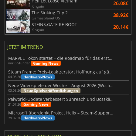
Hell Let Loose Vietnam
26.08€
Kinguin
The Sinking City 2
38.92€
Gamesplanet US
STEINS;GATE RE BOOT
20.14€
Kinguin
JETZT IM TREND
MARVEL Tōkon startet – die Roadmap für das erste Jahr wurde vorgestellt
Gaming News
vor 6 Stunden
Steam Frame: Preis-Leak zerstört Hoffnung auf günstiges VR-Headset
Hardware-News
04.08.26
Neue Videospiele der Woche – August 2026 (Woche 32)
Neue Spielveröffentlichungen
03.08.26
Palworld-Update verbessert Sunreach und Bosskämpfe deutlich
Gaming News
31.07.26
Microsoft überdenkt Project Helix – Steam-Support gefährdet
Hardware-News
29.07.26