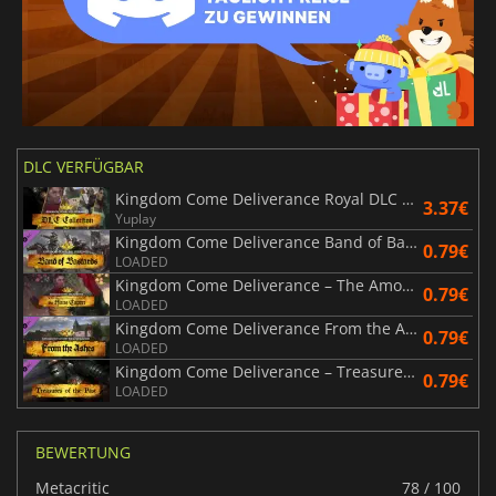
DLC VERFÜGBAR
Kingdom Come Deliverance Royal DLC Package
3.37€
Yuplay
Kingdom Come Deliverance Band of Bastards
0.79€
LOADED
Kingdom Come Deliverance – The Amorous Adventures of Bold Sir Hans Capon
0.79€
LOADED
Kingdom Come Deliverance From the Ashes
0.79€
LOADED
Kingdom Come Deliverance – Treasures of The Past
0.79€
LOADED
BEWERTUNG
Metacritic
78 / 100