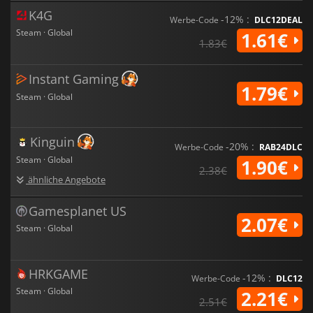
K4G
-12% :
Werbe-Code
DLC12DEAL
Steam · Global
1.61€
1.83€
Instant Gaming
1.79€
Steam · Global
Kinguin
-20% :
Werbe-Code
RAB24DLC
Steam · Global
1.90€
2.38€
ähnliche Angebote
Gamesplanet US
2.07€
Steam · Global
HRKGAME
-12% :
Werbe-Code
DLC12
Steam · Global
2.21€
2.51€