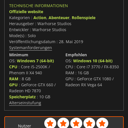
TECHNISCHE INFORMATIONEN
Offizielle website
Kategorien :
Action
,
Abenteuer
,
Rollenspiele
Herausgeber : Warhorse Studios
Entwickler : Warhorse Studios
Mode(s) : Solo
Veröffentlichungsdatum : 28. Mai 2019
Systemanforderungen
Minimum
Empfohlen
OS:
Windows 7 (64-bit)
OS:
Windows 10 (64-bit)
CPU
: Core i5-2500K /
CPU : Core i7 3770 / FX-8350
Phenom II X4 940
RAM : 16 GB
RAM
: 8 GB
GPU : GeForce GTX 1080 /
GPU
: GeForce GTX 660 /
Radeon RX Vega 64
Radeon HD 7870
Speicherplatz
: 10 GB
Alterseinstufung
Nutzer