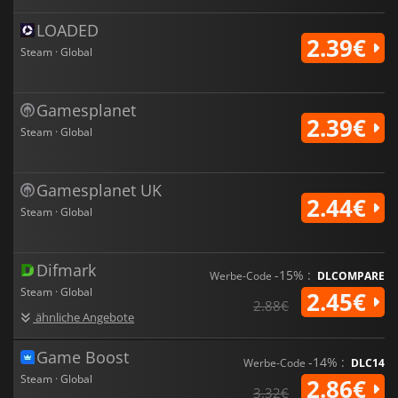
LOADED
2.39€
Steam · Global
Gamesplanet
2.39€
Steam · Global
Gamesplanet UK
2.44€
Steam · Global
Difmark
-15% :
Werbe-Code
DLCOMPARE
Steam · Global
2.45€
2.88€
ähnliche Angebote
Game Boost
-14% :
Werbe-Code
DLC14
Steam · Global
2.86€
3.32€