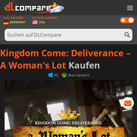
YOU ARE HERE
WE ALSO SUPPORT
Dark
SPIELE
GERMANY
USA
mode
SPIEL KARTEN
SOFTWARE
Kingdom Come: Deliverance –
REWARDS
A Woman's Lot
Kaufen
HARDWARE
PC
Xbox Series X
NACHRICHTEN
ANMELDEN ODER REGISTRIEREN