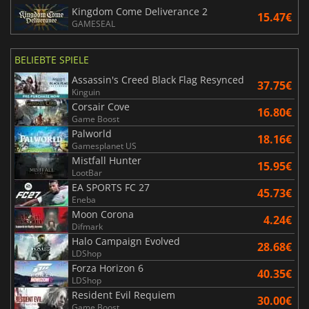
Kingdom Come Deliverance 2
15.47€
GAMESEAL
BELIEBTE SPIELE
Assassin's Creed Black Flag Resynced
37.75€
Kinguin
Corsair Cove
16.80€
Game Boost
Palworld
18.16€
Gamesplanet US
Mistfall Hunter
15.95€
LootBar
EA SPORTS FC 27
45.73€
Eneba
Moon Corona
4.24€
Difmark
Halo Campaign Evolved
28.68€
LDShop
Forza Horizon 6
40.35€
LDShop
Resident Evil Requiem
30.00€
Game Boost