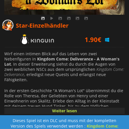
1.79
€
Star-Einzelhändler
1.90
€
2.07
€
Wirf einen intimen Blick auf das Leben von zwei
Nebenfiguren in
Kingdom Come: Deliverance - A Woman's
Lot
. In dieser Erweiterung siehst du durch die Augen von
zwei weiblichen NSCs aus dem ursprünglichen
Kingdom Come:
Deliverance
, erledigst neue Quests und erlangst neue
Fähigkeiten.
In der ersten Geschichte "A Woman's Lot" übernimmst du die
Rolle von Theresa, der Geliebten von Henry und einer
Einwohnerin von Skalitz. Erlebe den Alltag in der Kleinstadt
mit deinem treuen Hund Tinker, bis zu dem tödlichen
Weiter lesen
Überfall von Sigismund und den darauf folgenden
Ereignissen.
Dieses Spiel ist ein DLC und muss mit der kompletten
Version des Spiels verwendet werden :
Kingdom Come:
In der zweiten Geschichte, "Die Madonna von Sasau", spielst