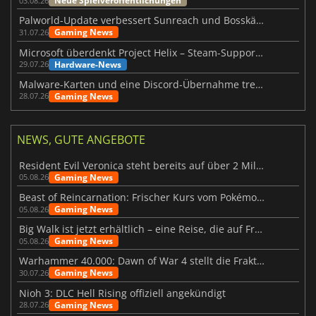
Neue Spielveröffentlichungen
03.08.26
Palworld-Update verbessert Sunreach und Bosskämpfe deutlich
Gaming News
31.07.26
Microsoft überdenkt Project Helix – Steam-Support gefährdet
Hardware-News
29.07.26
Malware-Karten und eine Discord-Übernahme treffen Meccha Chameleon
Gaming News
28.07.26
NEWS, GUTE ANGEBOTE
Resident Evil Veronica steht bereits auf über 2 Millionen Wunschlisten
Gaming News
05.08.26
Beast of Reincarnation: Frischer Kurs vom Pokémon-Studio
Gaming News
05.08.26
Big Walk ist jetzt erhältlich – eine Reise, die auf Freundschaft basiert
Gaming News
05.08.26
Warhammer 40.000: Dawn of War 4 stellt die Fraktion der Necrons vor
Gaming News
30.07.26
Nioh 3: DLC Hell Rising offiziell angekündigt
Gaming News
28.07.26