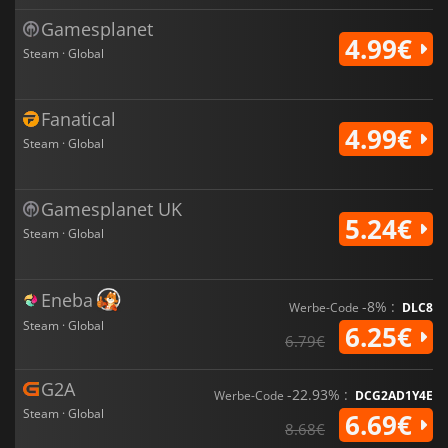
Gamesplanet
4.99€
Steam · Global
Fanatical
4.99€
Steam · Global
Gamesplanet UK
5.24€
Steam · Global
Eneba
-8% :
Werbe-Code
DLC8
Steam · Global
6.25€
6.79€
G2A
-22.93% :
Werbe-Code
DCG2AD1Y4E
Steam · Global
6.69€
8.68€