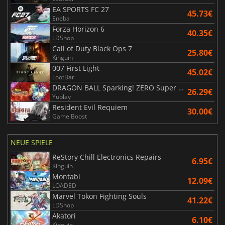
EA SPORTS FC 27
45.73€
Eneba
Forza Horizon 6
40.35€
LDShop
Call of Duty Black Ops 7
25.80€
Kinguin
007 First Light
45.02€
LootBar
DRAGON BALL Sparking! ZERO Super Limit Breaking NEO
26.29€
Yuplay
Resident Evil Requiem
30.00€
Game Boost
NEUE SPIELE
ReStory Chill Electronics Repairs
6.95€
Kinguin
Montabi
12.09€
LOADED
Marvel Tokon Fighting Souls
41.22€
LDShop
Akatori
6.10€
Kinguin