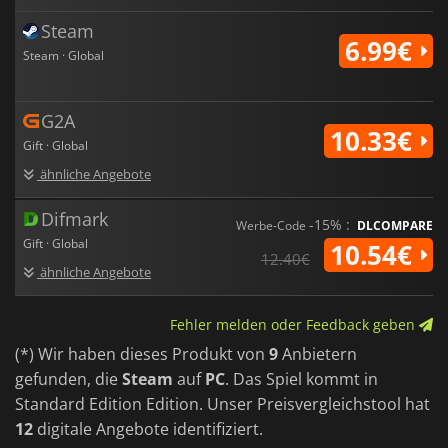
Steam
6.99€
Steam · Global
G2A
10.33€
Gift · Global
ähnliche Angebote
Difmark
-15% :
Werbe-Code
DLCOMPARE
Gift · Global
10.54€
12.40€
ähnliche Angebote
Fehler melden oder Feedback geben
(*) Wir haben dieses Produkt von
9
Anbietern
gefunden, die
Steam
auf
PC
. Das Spiel kommt in
Standard Edition Edition. Unser Preisvergleichstool hat
12
digitale Angebote identifiziert.