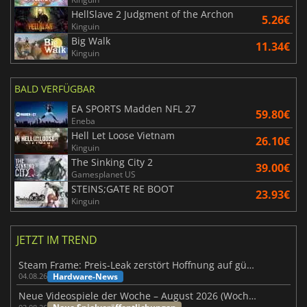
HellSlave 2 Judgment of the Archon
5.26€
Kinguin
Big Walk
11.34€
Kinguin
BALD VERFÜGBAR
EA SPORTS Madden NFL 27
59.80€
Eneba
Hell Let Loose Vietnam
26.10€
Kinguin
The Sinking City 2
39.00€
Gamesplanet US
STEINS;GATE RE BOOT
23.93€
Kinguin
JETZT IM TREND
Steam Frame: Preis-Leak zerstört Hoffnung auf günstiges VR-Headset
Hardware-News
04.08.26
Neue Videospiele der Woche – August 2026 (Woche 32)