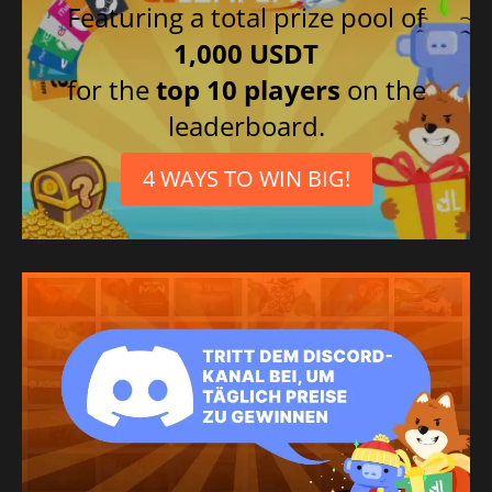
Featuring a total prize pool of
1,000 USDT
for the
top 10 players
on the
leaderboard.
4 WAYS TO WIN BIG!