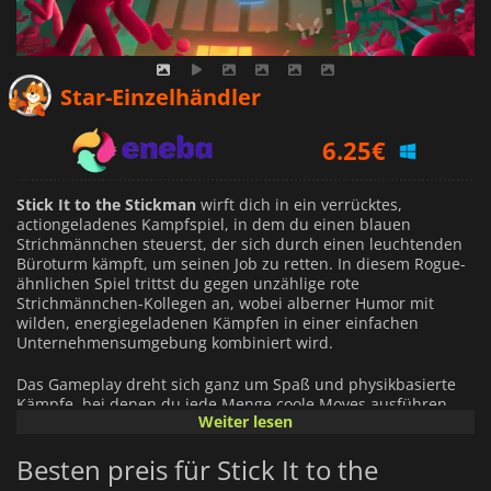
4.69
€
Star-Einzelhändler
6.25
€
4.33
€
Stick It to the Stickman
wirft dich in ein verrücktes,
actiongeladenes Kampfspiel, in dem du einen blauen
Strichmännchen steuerst, der sich durch einen leuchtenden
Büroturm kämpft, um seinen Job zu retten. In diesem Rogue-
ähnlichen Spiel trittst du gegen unzählige rote
Strichmännchen-Kollegen an, wobei alberner Humor mit
wilden, energiegeladenen Kämpfen in einer einfachen
Unternehmensumgebung kombiniert wird.
Das Gameplay dreht sich ganz um Spaß und physikbasierte
Kämpfe, bei denen du jede Menge coole Moves ausführen
Weiter lesen
kannst – von harten Schlägen bis hin zu verrückten Angriffen
wie Furzen nach zu viel Kaffee oder dem Schwingen einer
Besten preis für Stick It to the
Kettensäge. Wähle aus 20 verschiedenen Charakteren, wie
dem feurigen Firecracker oder dem hinterhältigen Ninja, von