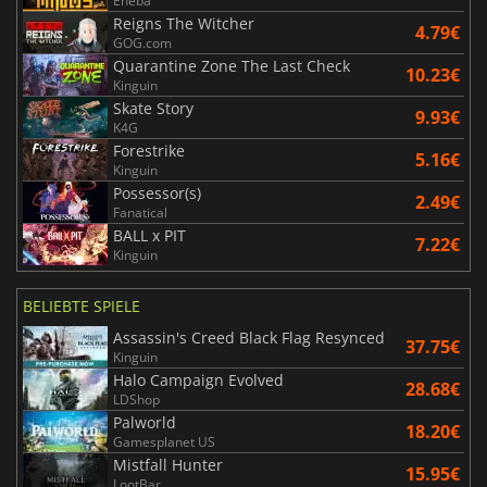
Eneba
Reigns The Witcher
4.79€
GOG.com
Quarantine Zone The Last Check
10.23€
Kinguin
Skate Story
9.93€
K4G
Forestrike
5.16€
Kinguin
Possessor(s)
2.49€
Fanatical
BALL x PIT
7.22€
Kinguin
BELIEBTE SPIELE
Assassin's Creed Black Flag Resynced
37.75€
Kinguin
Halo Campaign Evolved
28.68€
LDShop
Palworld
18.20€
Gamesplanet US
Mistfall Hunter
15.95€
LootBar