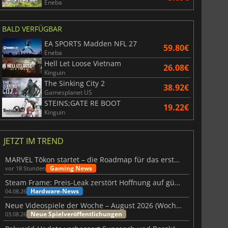
Eneba
BALD VERFÜGBAR
EA SPORTS Madden NFL 27
59.80€
Eneba
Hell Let Loose Vietnam
26.08€
Kinguin
The Sinking City 2
38.92€
Gamesplanet US
STEINS;GATE RE BOOT
19.22€
Kinguin
JETZT IM TREND
MARVEL Tōkon startet – die Roadmap für das erste Jahr wurde vorgestellt
Gaming News
vor 18 Stunden
Steam Frame: Preis-Leak zerstört Hoffnung auf günstiges VR-Headset
Hardware-News
04.08.26
Neue Videospiele der Woche – August 2026 (Woche 32)
Neue Spielveröffentlichungen
03.08.26