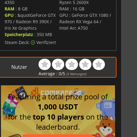
4350
Ryzen 5 2600X
RAM
: 8 GB
RAM : 16 GB
GPU
: &quotGeForce GTX
GPU : GeForce GTX 1080 /
970 / Radeon R9 390X /
Radeon RX Vega 64 /
Iris Xe Graphics
Intel Arc A750
Speicherplatz
: 350 MB
Steam Deck:
Verifiziert
Nutzer
Average :
0
/
5
(
0
Wertungen)
Featuring a total prize pool of
1,000 USDT
for the
top 10 players
on the
leaderboard.