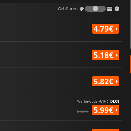
Gebühren
Gebühren
4.79€
5.18€
5.82€
-8% :
Werbe-Code
DLC8
5.99€
6.51€