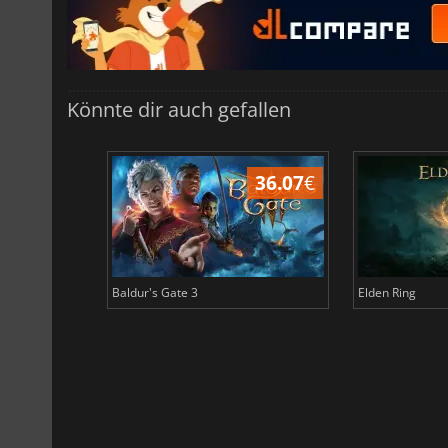
Könnte dir auch gefallen
45.03
€
36.07
€
Baldur's Gate 3
Elden Ring