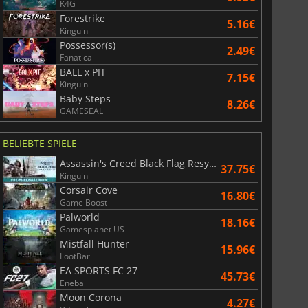
K4G
Forestrike
5.16€
Kinguin
Possessor(s)
2.49€
Fanatical
BALL x PIT
7.15€
Kinguin
Baby Steps
8.26€
GAMESEAL
BELIEBTE SPIELE
Assassin's Creed Black Flag Resynced
37.75€
Kinguin
Corsair Cove
16.80€
Game Boost
Palworld
18.16€
Gamesplanet US
Mistfall Hunter
15.96€
LootBar
EA SPORTS FC 27
45.73€
Eneba
Moon Corona
4.27€