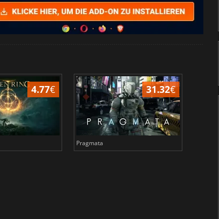
4.77
€
31.32
€
Pragmata
Total 