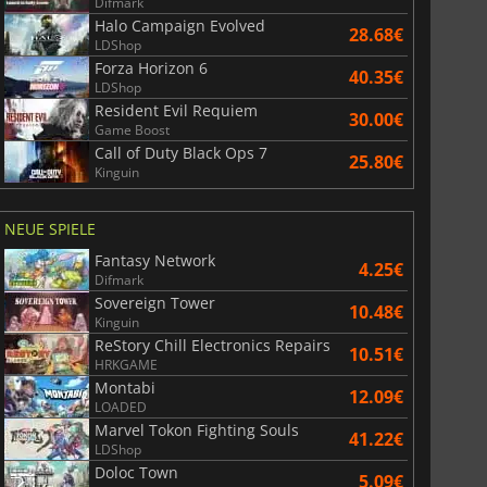
Difmark
Halo Campaign Evolved
28.68€
LDShop
Forza Horizon 6
40.35€
LDShop
Resident Evil Requiem
30.00€
Game Boost
Call of Duty Black Ops 7
25.80€
Kinguin
NEUE SPIELE
Fantasy Network
4.25€
Difmark
Sovereign Tower
10.48€
Kinguin
ReStory Chill Electronics Repairs
10.51€
HRKGAME
Montabi
12.09€
LOADED
Marvel Tokon Fighting Souls
41.22€
LDShop
Doloc Town
5.09€