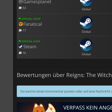
Gamesplanet
53
Global
OFFICIAL SHOP
Fanatical
17
Global
OFFICIAL SHOP
Steam
16
Global
Bewertungen über Reigns: The Witch
Du kannst einen Kommentar posten oder auf eine Nachricht