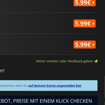
5.99€
5.99€
5.99€
Fehler melden oder Feedback geben
er
 antworten, wenn du
auf deinem Konto angemeldet bist