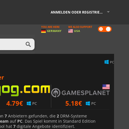
ANMELDEN ODER REGISTRIEREN
YOU ARE HERE
WE ALSO SUPPORT
Dark
GERMANY
USA
mode
PC
er
4.79
€
5.18
€
PC
PC
von
7
Anbietern gefunden, die
2
DRM-Systeme
team
auf
PC
. Das Spiel kommt in Standard Edition
ool hat
7
digitale Angebote identifiziert.