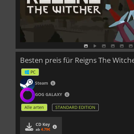
Besten preis für Reigns The Witch
PC
Steam
GOG GALAXY
Alle arten
STANDARD EDITION
CD Key
ab
4.79€