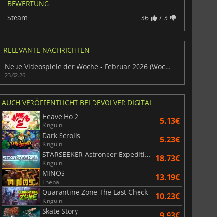
BEWERTUNG
Steam
36
/ 3
RELEVANTE NACHRICHTEN
Neue Videospiele der Woche - Februar 2026 (Woche 9)
23.02.26
6.75
€
15.51
€
AUCH VERÖFFENTLICHT BEI DEVOLVER DIGITAL
Heave Ho 2
5.13€
Kinguin
Dark Scrolls
5.23€
War WARHAMMER 3
Lies Of P
Kinguin
STARSEEKER Astroneer Expeditions
18.73€
Kinguin
MINOS
13.19€
Eneba
Quarantine Zone The Last Check
10.23€
Kinguin
Skate Story
9.93€