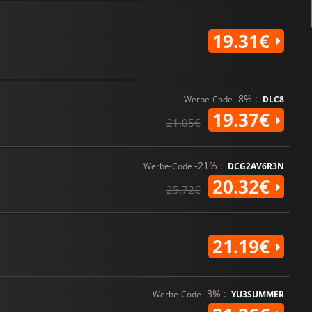
19.31€
-8% :
Werbe-Code
DLC8
19.37€
21.05€
-21% :
Werbe-Code
DCG2AV6R3N
20.32€
25.72€
21.19€
-3% :
Werbe-Code
YU3SUMMER