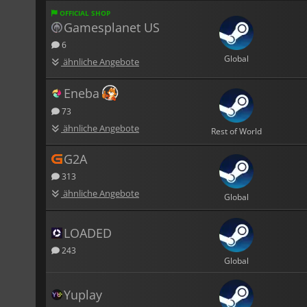
OFFICIAL SHOP
Gamesplanet US
6
Global
ähnliche Angebote
Eneba
73
ähnliche Angebote
Rest of World
G2A
313
ähnliche Angebote
Global
LOADED
243
Global
Yuplay