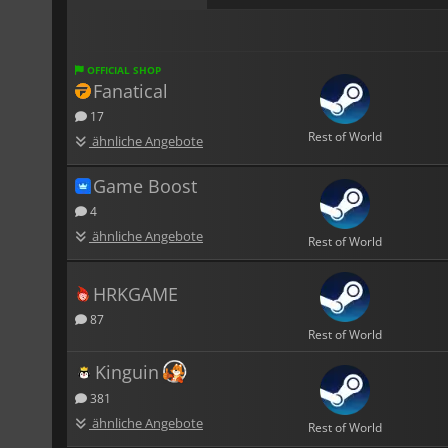
OFFICIAL SHOP
Fanatical
17
Rest of World
ähnliche Angebote
Game Boost
4
ähnliche Angebote
Rest of World
HRKGAME
87
Rest of World
Kinguin
381
ähnliche Angebote
Rest of World