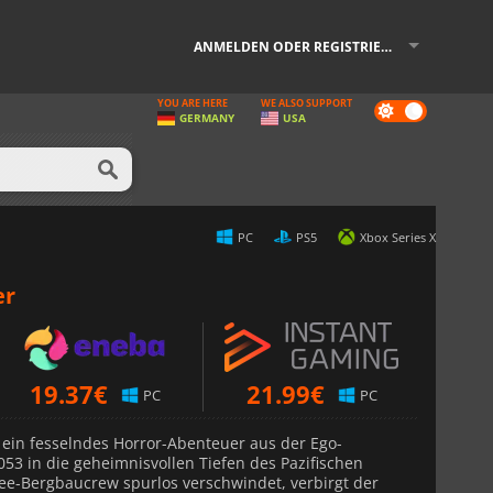
ANMELDEN ODER REGISTRIEREN
YOU ARE HERE
WE ALSO SUPPORT
Dark
GERMANY
USA
mode
PC
PS5
Xbox Series X
er
19.37
€
21.99
€
PC
PC
 ein fesselndes Horror-Abenteuer aus der Ego-
053 in die geheimnisvollen Tiefen des Pazifischen
see-Bergbaucrew spurlos verschwindet, verbirgt der