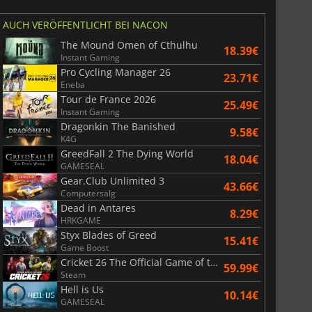
AUCH VERÖFFENTLICHT BEI NACON
The Mound Omen of Cthulhu
18.39€
Instant Gaming
Pro Cycling Manager 26
23.71€
Eneba
Tour de France 2026
25.49€
Instant Gaming
Dragonkin The Banished
9.58€
K4G
GreedFall 2 The Dying World
18.04€
GAMESEAL
Gear.Club Unlimited 3
43.66€
Computersalg
Dead in Antares
8.29€
HRKGAME
Styx Blades of Greed
15.41€
Game Boost
Cricket 26 The Official Game of the Ashes
59.99€
Steam
Hell is Us
10.14€
GAMESEAL