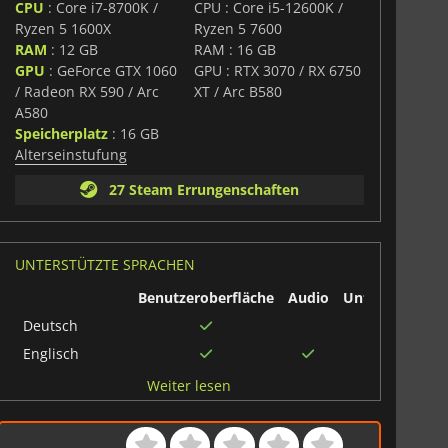
CPU
: Core i7-8700K /
CPU : Core i5-12600K /
Ryzen 5 1600X
Ryzen 5 7600
RAM
: 12 GB
RAM : 16 GB
GPU
: GeForce GTX 1060
GPU : RTX 3070 / RX 6750
/ Radeon RX 590 / Arc
XT / Arc B580
A580
Speicherplatz
: 16 GB
Alterseinstufung
27 Steam Errungenschaften
UNTERSTÜTZTE SPRACHEN
Benutzeroberfläche
Audio
Untertitel
Deutsch
Englisch
Französisch
Weiter lesen
Spanisch
Chinesisch