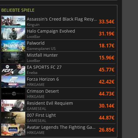
6.75
€
15.48
€
BELIEBTE SPIELE
Assassin's Creed Black Flag Resynced
33.54€
Kinguin
Halo Campaign Evolved
31.19€
War WARHAMMER 3
Lies Of P
LootBar
Palworld
18.17€
Gamesplanet US
Mistfall Hunter
15.96€
LootBar
EA SPORTS FC 27
45.77€
Eneba
Forza Horizon 6
42.42€
HRKGAME
Crimson Desert
44.73€
HRKGAME
Resident Evil Requiem
30.14€
GAMESEAL
007 First Light
44.87€
GAMESEAL
Avatar Legends The Fighting Game
26.85€
HRKGAME