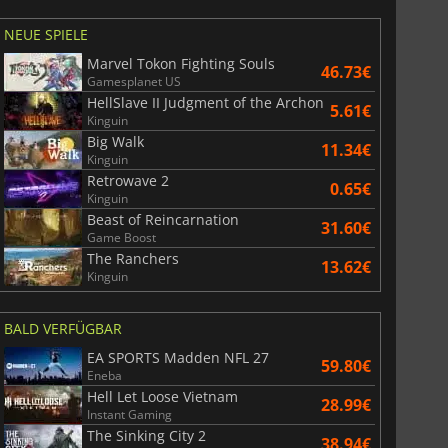
NEUE SPIELE
Marvel Tokon Fighting Souls
46.73€
Gamesplanet US
HellSlave II Judgment of the Archon
5.61€
Kinguin
Big Walk
11.34€
Kinguin
Retrowave 2
0.65€
Kinguin
Beast of Reincarnation
31.60€
Game Boost
The Ranchers
13.62€
Kinguin
BALD VERFÜGBAR
EA SPORTS Madden NFL 27
59.80€
Eneba
Hell Let Loose Vietnam
28.99€
Instant Gaming
The Sinking City 2
38.94€