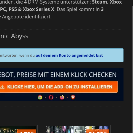
unden, die
4
DRM-Systeme unterstützen:
Steam, Xbox
PC, PS5 & Xbox Series X
. Das Spiel kommt in
3
e Angebote identifiziert.
mic Abyss
 antworten, wenn du
auf deinem Konto angemeldet bist