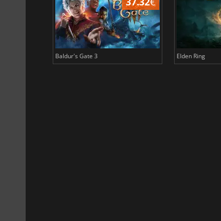
44.87
€
37.32
€
Baldur's Gate 3
Elden Ring