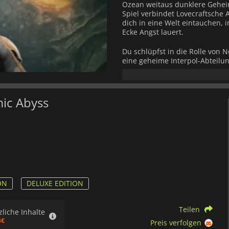
Ozean weitaus dunklere Geheim
Spiel verbindet Lovecraftsche
dich in eine Welt eintauchen, i
Ecke Angst lauert.
Du schlüpfst in die Rolle von 
eine geheime Interpol-Abteilun
Unter der Führung deines KI-B
Unterwasserkomplexe und längst
Umgebungsrätsel, versteckter
nach die uralten Schrecken en
mic Abyss
Die Reise führt dich in die ver
Verstand unter der Last kosmis
deine Wahl beeinflusst den Ve
wirst du mit unfassbaren Wese
Erzählung, die die Grenzen des
Cthulhu: The Cosmic Abyss
bie
den klaustrophobischen Gängen
ON
DELUXE EDITION
Ausblicken des Abgrunds forder
Unbekannten zu stellen und die
Teilen
zliche Inhalte
4€
Preis verfolgen