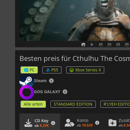
Besten preis für Cthulhu The Cos
PC
PS5
Xbox Series X
Steam
GOG GALAXY
Alle arten
STANDARD EDITION
R'LYEH EDITI
Konto
Zusät
CD Key
ab
10.62€
ab
6.3
ab
8.29€