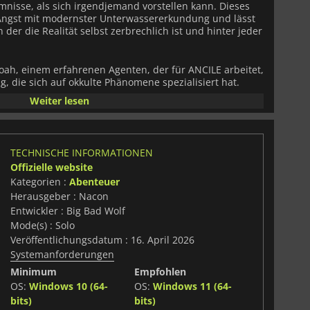
nisse, als sich irgendjemand vorstellen kann. Dieses
 Angst mit modernster Unterwassererkundung und lässt
n der die Realität selbst zerbrechlich ist und hinter jeder
Noah, einem erfahrenen Agenten, der für ANCILE arbeitet,
g, die sich auf okkulte Phänomene spezialisiert hat.
egleiters
Key
erkundest du unheimliche
Weiter lesen
 vergessene Ruinen. Jeder Ort ist voller
 Hinweise und beunruhigender Anomalien, die nach und
thüllen, die unter den Wellen schlummern.
TECHNISCHE INFORMATIONEN
sunkene Stadt R’lyeh, einen Ort, an dem Zeit und
Offizielle website
cher Kräfte verbiegen. Jede Entscheidung zählt, und
Kategorien :
Abenteuer
rlauf der Geschichte. Während die Spannung steigt,
n konfrontiert und entwirrst eine erschreckende
Herausgeber : Nacon
 menschlichen Verständnisses auf die Probe stellt.
Entwickler : Big Bad Wolf
Mode(s) : Solo
tet ein psychologisches Erlebnis wie kein anderes. Von
Veröffentlichungsdatum : 16. April 2026
 der Tiefseeanlagen bis hin zu den verwirrenden
Systemanforderungen
t dieses Spiel die Spieler heraus, sich dem
 Dunkelheit zu überleben, die darunter liegt.
Minimum
Empfohlen
OS:
Windows 10 (64-
OS:
Windows 11 (64-
bits)
bits)