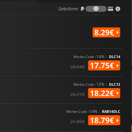
Gebühren
Gebühren
8.29€
-14% :
Werbe-Code
DLC14
17.75€
20.64€
-12% :
Werbe-Code
DLC12
18.22€
20.71€
-14% :
Werbe-Code
RAB14DLC
18.79€
21.85€