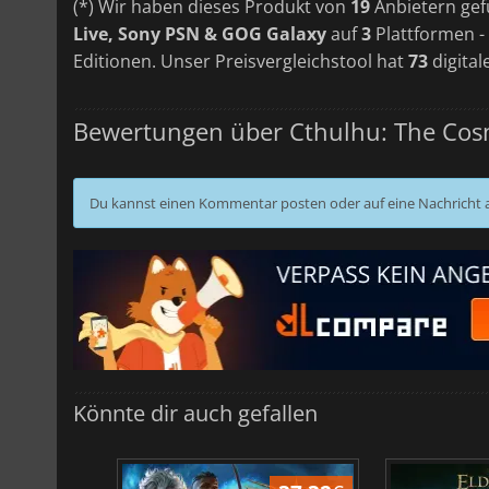
(*) Wir haben dieses Produkt von
19
Anbietern gef
Live, Sony PSN & GOG Galaxy
auf
3
Plattformen -
Editionen. Unser Preisvergleichstool hat
73
digital
Bewertungen über Cthulhu: The Cos
Du kannst einen Kommentar posten oder auf eine Nachricht
Könnte dir auch gefallen