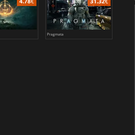
4.78
€
31.32
€
Pragmata
Total 