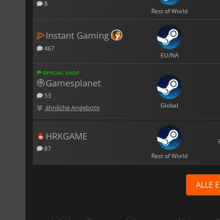
8
Rest of World
Instant Gaming
467
EU/NA
OFFICIAL SHOP
Gamesplanet
53
Global
ähnliche Angebote
HRKGAME
87
Rest of World
ALLE 