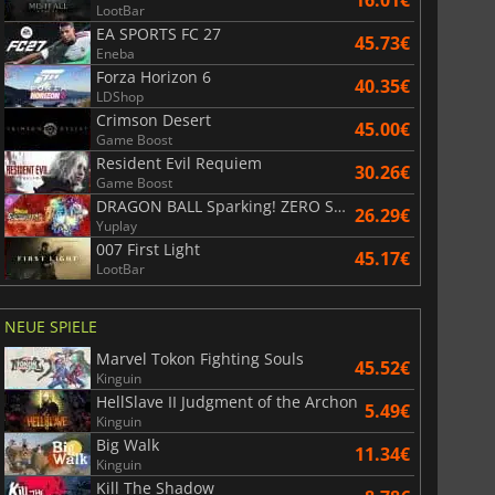
16.01€
LootBar
EA SPORTS FC 27
45.73€
Eneba
Forza Horizon 6
40.35€
LDShop
Crimson Desert
45.00€
Game Boost
Resident Evil Requiem
30.26€
Game Boost
DRAGON BALL Sparking! ZERO Super Limit Breaking NEO
26.29€
Yuplay
007 First Light
45.17€
LootBar
NEUE SPIELE
Marvel Tokon Fighting Souls
45.52€
Kinguin
HellSlave II Judgment of the Archon
5.49€
Kinguin
Big Walk
11.34€
Kinguin
Kill The Shadow