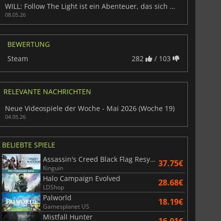
War WARHAMMER 3
Lies Of P
WILL: Follow The Light ist ein Abenteuer, das sich zu spielen lohnt
08.05.26
BEWERTUNG
Steam
282
/ 103
RELEVANTE NACHRICHTEN
Neue Videospiele der Woche - Mai 2026 (Woche 19)
04.05.26
BELIEBTE SPIELE
Assassin's Creed Black Flag Resynced
37.75€
Kinguin
Halo Campaign Evolved
28.68€
LDShop
Palworld
18.19€
Gamesplanet US
Mistfall Hunter