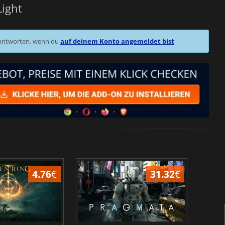
Light
 antworten, wenn du
auf deinem Konto angemeldet bist
4.76
€
31.32
€