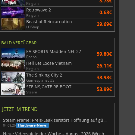
8.78€
Kinguin
Retrowave 2
0.68€
Kinguin
Beast of Reincarnation
29.69€
LDShop
BALD VERFÜGBAR
EA SPORTS Madden NFL 27
59.80€
Eneba
Hell Let Loose Vietnam
26.11€
Kinguin
The Sinking City 2
38.98€
Gamesplanet US
STEINS;GATE RE BOOT
53.99€
Steam
JETZT IM TREND
Steam Frame: Preis-Leak zerstört Hoffnung auf günstiges VR-Headset
Hardware-News
04.08.26
Neue Videospiele der Woche – August 2026 (Woche 32)