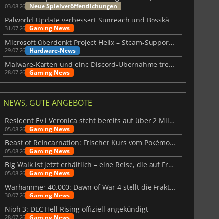
Neue Spielveröffentlichungen
03.08.26
Palworld-Update verbessert Sunreach und Bosskämpfe deutlich
Gaming News
31.07.26
Microsoft überdenkt Project Helix – Steam-Support gefährdet
Hardware-News
29.07.26
Malware-Karten und eine Discord-Übernahme treffen Meccha Chameleon
Gaming News
28.07.26
NEWS, GUTE ANGEBOTE
Resident Evil Veronica steht bereits auf über 2 Millionen Wunschlisten
Gaming News
05.08.26
Beast of Reincarnation: Frischer Kurs vom Pokémon-Studio
Gaming News
05.08.26
Big Walk ist jetzt erhältlich – eine Reise, die auf Freundschaft basiert
Gaming News
05.08.26
Warhammer 40.000: Dawn of War 4 stellt die Fraktion der Necrons vor
Gaming News
30.07.26
Nioh 3: DLC Hell Rising offiziell angekündigt
Gaming News
28.07.26