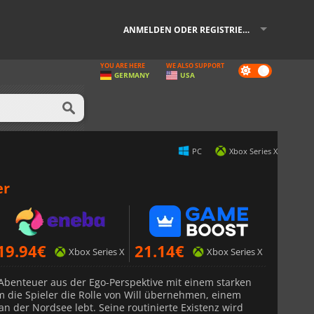
ANMELDEN ODER REGISTRIEREN
YOU ARE HERE
WE ALSO SUPPORT
Dark
GERMANY
USA
mode
PC
Xbox Series X
er
19.94
€
21.14
€
Xbox Series X
Xbox Series X
 Abenteuer aus der Ego-Perspektive mit einem starken
m die Spieler die Rolle von Will übernehmen, einem
an der Nordsee lebt. Seine routinierte Existenz wird