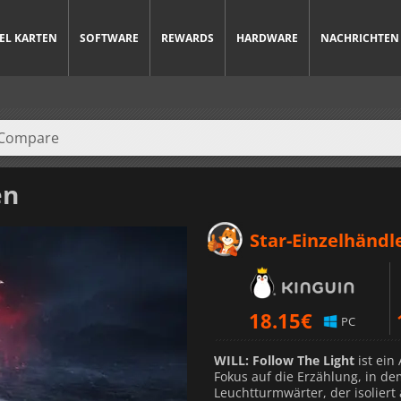
IEL KARTEN
SOFTWARE
REWARDS
HARDWARE
NACHRICHTEN
en
Star-Einzelhändl
18.15
€
PC
WILL: Follow The Light
ist ein
Fokus auf die Erzählung, in de
Leuchtturmwärter, der isoliert 