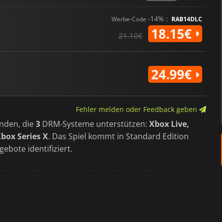
-14% :
Werbe-Code
RAB14DLC
18.15€
21.10€
24.99€
Fehler melden oder Feedback geben
nden, die
3
DRM-Systeme unterstützen:
Xbox Live,
Xbox Series X
. Das Spiel kommt in Standard Edition
gebote identifiziert.