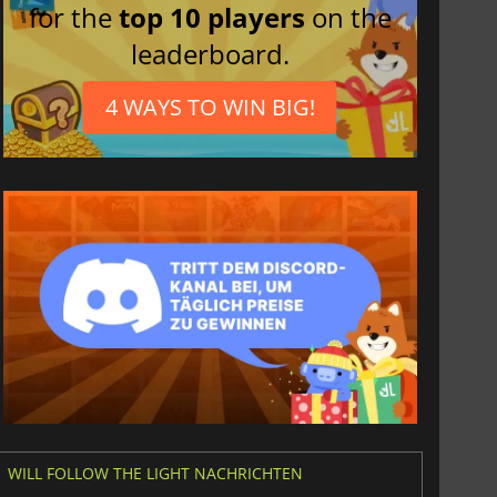
for the
top 10 players
on the
leaderboard.
4 WAYS TO WIN BIG!
6.77
€
15.48
€
WILL FOLLOW THE LIGHT NACHRICHTEN