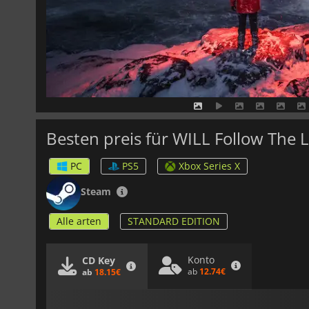
Besten preis für WILL Follow The L
PC
PS5
Xbox Series X
Steam
Alle arten
STANDARD EDITION
Konto
CD Key
ab
12.74€
ab
18.15€