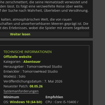
phe zerschmettert, die seine Heimatstadt verwüstet und
n lässt. Es folgt eine verzweifelte Reise über weite,
f der Suche nach Wahrheit, Überleben und Versöhnung.
er kalten, atmosphärischen Welt, die von rauen
schaften und unvorhersehbaren Meeren geprägt ist. Die
 des Erlebnisses, wobei die Spieler mit einem Segelboot
erte Umgebungen durchqueren, die durch eine
Weiter lesen
dlung miteinander verbunden sind. Die Reise basiert auf
nd Rätseln, die nach und nach das tiefere emotionale
nthüllen.
TECHNISCHE INFORMATIONEN
gine 5 legt
WILL: Follow The Light
durch dynamische
Offizielle website
ersysteme und hochdetaillierte Umgebungen, die das
Kategorien :
Abenteuer
, Wert auf Realismus. Anstatt sich ausschließlich auf
t das Spiel auf Stimmung und Atmosphäre und nutzt
Herausgeber : TomorrowHead Studio
Schönheit, um das Spielerlebnis zu prägen.
Entwickler : TomorrowHead Studio
Mode(s) : Solo
e nachdenkliche Geschichte über Familie, Verlust und
Veröffentlichungsdatum : 7. Mai 2026
ich weiter ins Unbekannte vorwagt, verschwimmen die
Neuester Patch:
08.05.26
erleben und innerer Auseinandersetzung, wodurch die
Systemanforderungen
erem als einer Rettungsmission wird.
Minimum
Empfohlen
OS:
Windows 10 (64-bit)
CPU : Core i5-10400 /