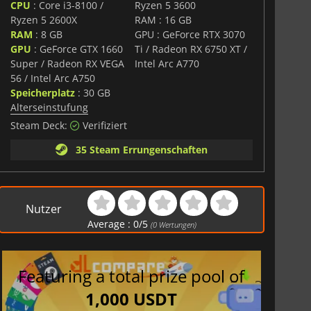
CPU
: Core i3-8100 /
Ryzen 5 3600
Ryzen 5 2600X
RAM : 16 GB
RAM
: 8 GB
GPU : GeForce RTX 3070
GPU
: GeForce GTX 1660
Ti / Radeon RX 6750 XT /
Super / Radeon RX VEGA
Intel Arc A770
56 / Intel Arc A750
Speicherplatz
: 30 GB
Alterseinstufung
Steam Deck:
Verifiziert
35 Steam Errungenschaften
Nutzer
Average :
0
/
5
(
0
Wertungen)
Featuring a total prize pool of
1,000 USDT