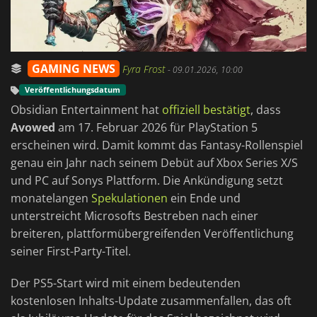
GAMING NEWS
Fyra Frost
-
09.01.2026, 10:00
Veröffentlichungsdatum
Obsidian Entertainment hat
offiziell bestätigt
, dass
Avowed
am 17. Februar 2026 für PlayStation 5
erscheinen wird. Damit kommt das Fantasy-Rollenspiel
genau ein Jahr nach seinem Debüt auf Xbox Series X/S
und PC auf Sonys Plattform. Die Ankündigung setzt
monatelangen
Spekulationen
ein Ende und
unterstreicht Microsofts Bestreben nach einer
breiteren, plattformübergreifenden Veröffentlichung
seiner First-Party-Titel.
Der PS5-Start wird mit einem bedeutenden
kostenlosen Inhalts-Update zusammenfallen, das oft