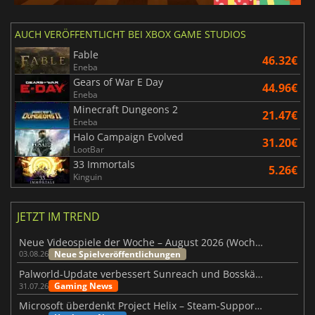
AUCH VERÖFFENTLICHT BEI XBOX GAME STUDIOS
Fable
46.32€
Eneba
Gears of War E Day
44.96€
Eneba
Minecraft Dungeons 2
21.47€
Eneba
Halo Campaign Evolved
31.20€
LootBar
33 Immortals
5.26€
Kinguin
JETZT IM TREND
Neue Videospiele der Woche – August 2026 (Woche 32)
Neue Spielveröffentlichungen
03.08.26
Palworld-Update verbessert Sunreach und Bosskämpfe deutlich
Gaming News
31.07.26
Microsoft überdenkt Project Helix – Steam-Support gefährdet