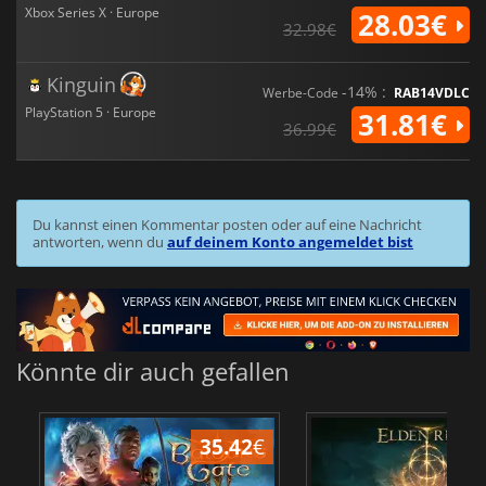
Xbox Series X · Europe
28.03€
32.98€
Kinguin
-14% :
Werbe-Code
RAB14VDLC
PlayStation 5 · Europe
31.81€
36.99€
Du kannst einen Kommentar posten oder auf eine Nachricht
antworten, wenn du
auf deinem Konto angemeldet bist
Könnte dir auch gefallen
35.42
€