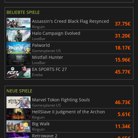
BELIEBTE SPIELE
Assassin's Creed Black Flag Resynced
37.75€
Kinguin
Halo Campaign Evolved
31.20€
LootBar
Palworld
18.17€
Gamesplanet US
Mistfall Hunter
15.96€
LootBar
EA SPORTS FC 27
45.77€
Eneba
NEUE SPIELE
Marvel Tokon Fighting Souls
46.73€
Gamesplanet US
HellSlave II Judgment of the Archon
5.61€
Kinguin
Big Walk
11.34€
Kinguin
Retrowave 2