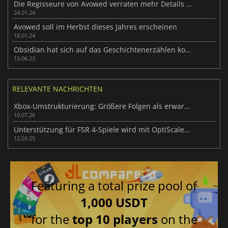
Die Regisseure von Avowed verraten mehr Details über das Spiel
24.01.24
Avowed soll im Herbst dieses Jahres erscheinen
18.01.24
Obsidian hat sich auf das Geschichtenerzählen konzentriert, um Avowed anders zu machen
13.06.23
RELEVANTE NACHRICHTEN
Xbox-Umstrukturierung: Größere Folgen als erwartet
10.07.26
Unterstützung für FSR 4-Spiele wird mit OptiScaler-Mods verbessert
12.03.25
Featuring a total prize pool of
1,000 USDT
for the
top 10 players
on the