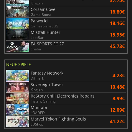
37.75€
Kinguin
Corsair Cove
16.80€
Game Boost
Palworld
18.16€
Gamesplanet US
Mistfall Hunter
15.95€
LootBar
EA SPORTS FC 27
45.73€
Eneba
NEUE SPIELE
Fantasy Network
4.23€
Difmark
Sovereign Tower
10.48€
Kinguin
ReStory Chill Electronics Repairs
8.99€
Instant Gaming
Montabi
12.09€
LOADED
Marvel Tokon Fighting Souls
41.22€
LDShop