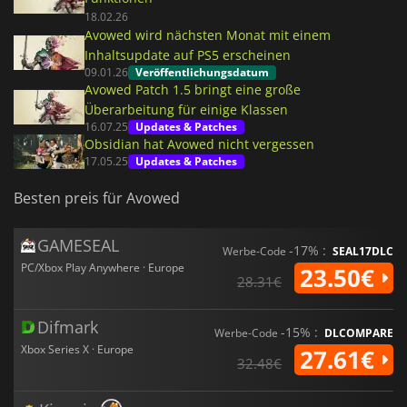
18.02.26
Avowed wird nächsten Monat mit einem
Inhaltsupdate auf PS5 erscheinen
09.01.26
Veröffentlichungsdatum
Avowed Patch 1.5 bringt eine große
Überarbeitung für einige Klassen
16.07.25
Updates & Patches
Obsidian hat Avowed nicht vergessen
17.05.25
Updates & Patches
Besten preis für Avowed
GAMESEAL
-17% :
Werbe-Code
SEAL17DLC
PC/Xbox Play Anywhere · Europe
23.50€
28.31€
Difmark
-15% :
Werbe-Code
DLCOMPARE
Xbox Series X · Europe
27.61€
32.48€