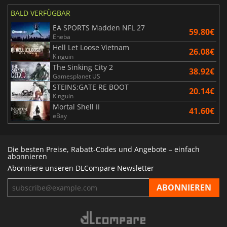
BALD VERFÜGBAR
EA SPORTS Madden NFL 27
59.80€
Eneba
Hell Let Loose Vietnam
26.08€
Kinguin
The Sinking City 2
38.92€
Gamesplanet US
STEINS;GATE RE BOOT
20.14€
Kinguin
Mortal Shell II
41.60€
eBay
Die besten Preise, Rabatt-Codes und Angebote – einfach
abonnieren
Abonniere unseren DLCompare Newsletter