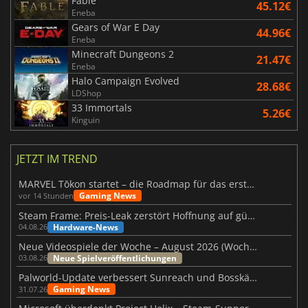
Fable
45.12€
Eneba
Gears of War E Day
44.96€
Eneba
Minecraft Dungeons 2
21.47€
Eneba
Halo Campaign Evolved
28.68€
LDShop
33 Immortals
5.26€
Kinguin
JETZT IM TREND
MARVEL Tōkon startet – die Roadmap für das erste Jahr wurde vorgestellt
Gaming News
vor 14 Stunden
Steam Frame: Preis-Leak zerstört Hoffnung auf günstiges VR-Headset
Hardware-News
04.08.26
Neue Videospiele der Woche – August 2026 (Woche 32)
Neue Spielveröffentlichungen
03.08.26
Palworld-Update verbessert Sunreach und Bosskämpfe deutlich
Gaming News
31.07.26