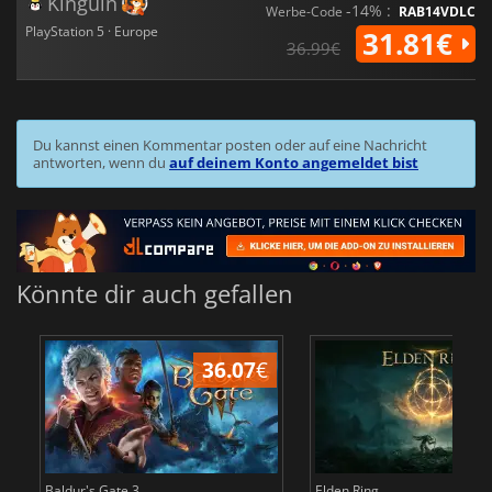
Kinguin
-14% :
Werbe-Code
RAB14VDLC
PlayStation 5 · Europe
31.81€
36.99€
Du kannst einen Kommentar posten oder auf eine Nachricht
antworten, wenn du
auf deinem Konto angemeldet bist
Könnte dir auch gefallen
36.07
€
Baldur's Gate 3
Elden Ring