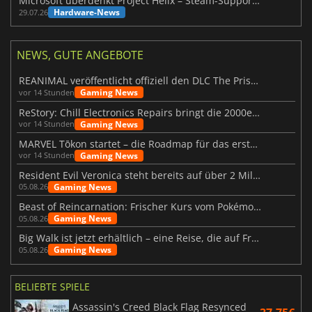
Microsoft überdenkt Project Helix – Steam-Support gefährdet
Hardware-News
29.07.26
NEWS, GUTE ANGEBOTE
REANIMAL veröffentlicht offiziell den DLC The Prisoner
Gaming News
vor 14 Stunden
ReStory: Chill Electronics Repairs bringt die 2000er zurück
Gaming News
vor 14 Stunden
MARVEL Tōkon startet – die Roadmap für das erste Jahr wurde vorgestellt
Gaming News
vor 14 Stunden
Resident Evil Veronica steht bereits auf über 2 Millionen Wunschlisten
Gaming News
05.08.26
Beast of Reincarnation: Frischer Kurs vom Pokémon-Studio
Gaming News
05.08.26
Big Walk ist jetzt erhältlich – eine Reise, die auf Freundschaft basiert
Gaming News
05.08.26
BELIEBTE SPIELE
Assassin's Creed Black Flag Resynced