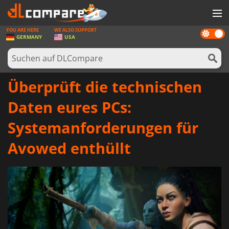
YOU ARE HERE
WE ALSO SUPPORT
Dark
SPIELE
GERMANY
USA
mode
SPIEL KARTEN
SOFTWARE
Überprüft die technischen
REWARDS
Daten eures PCs:
HARDWARE
Systemanforderungen für
NACHRICHTEN
Avowed enthüllt
ANMELDEN ODER REGISTRIEREN