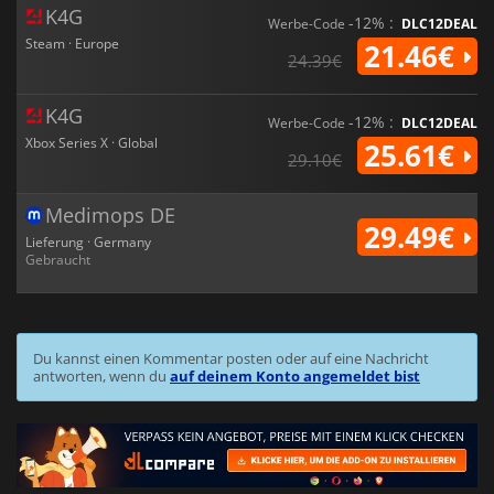
K4G
-12% :
Werbe-Code
DLC12DEAL
Steam · Europe
21.46€
24.39€
K4G
-12% :
Werbe-Code
DLC12DEAL
Xbox Series X · Global
25.61€
29.10€
Medimops DE
29.49€
Lieferung · Germany
Gebraucht
Du kannst einen Kommentar posten oder auf eine Nachricht
antworten, wenn du
auf deinem Konto angemeldet bist