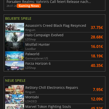
Forsaken Realms: Vahrin’s Call feiert Release nach 10 Jahren
Gaming News
28.07.26
BELIEBTE SPIELE
Assassin's Creed Black Flag Resynced
37.75€
Kinguin
Halo Campaign Evolved
28.68€
LDShop
Mistfall Hunter
16.01€
LootBar
Palworld
18.19€
Gamesplanet US
Forza Horizon 6
40.35€
LDShop
NEUE SPIELE
ReStory Chill Electronics Repairs
7.95€
Kinguin
Montabi
12.09€
LOADED
Marvel Tokon Fighting Souls
45.52€