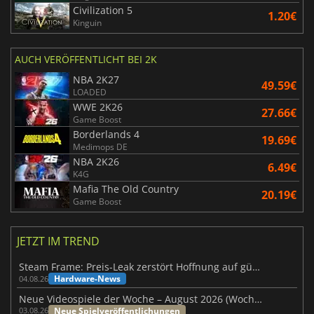
Civilization 5
1.20€
Kinguin
AUCH VERÖFFENTLICHT BEI 2K
NBA 2K27
49.59€
LOADED
WWE 2K26
27.66€
Game Boost
Borderlands 4
19.69€
Medimops DE
NBA 2K26
6.49€
K4G
Mafia The Old Country
20.19€
Game Boost
JETZT IM TREND
Steam Frame: Preis-Leak zerstört Hoffnung auf günstiges VR-Headset
Hardware-News
04.08.26
Neue Videospiele der Woche – August 2026 (Woche 32)
Neue Spielveröffentlichungen
03.08.26