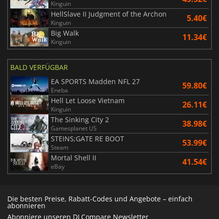
Kinguin
HellSlave II Judgment of the Archon
5.40€
Kinguin
Big Walk
11.34€
Kinguin
BALD VERFÜGBAR
EA SPORTS Madden NFL 27
59.80€
Eneba
Hell Let Loose Vietnam
26.11€
Kinguin
The Sinking City 2
38.98€
Gamesplanet US
STEINS;GATE RE BOOT
53.99€
Steam
Mortal Shell II
41.54€
eBay
Die besten Preise, Rabatt-Codes und Angebote – einfach
abonnieren
Abonniere unseren DLCompare Newsletter