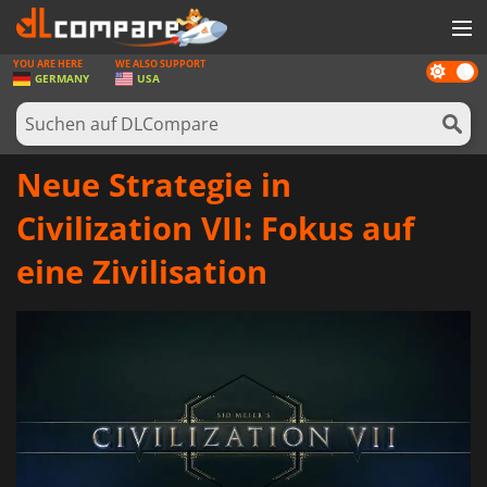
YOU ARE HERE
WE ALSO SUPPORT
Dark
SPIELE
GERMANY
USA
mode
SPIEL KARTEN
SOFTWARE
Neue Strategie in
REWARDS
Civilization VII: Fokus auf
HARDWARE
eine Zivilisation
NACHRICHTEN
ANMELDEN ODER REGISTRIEREN