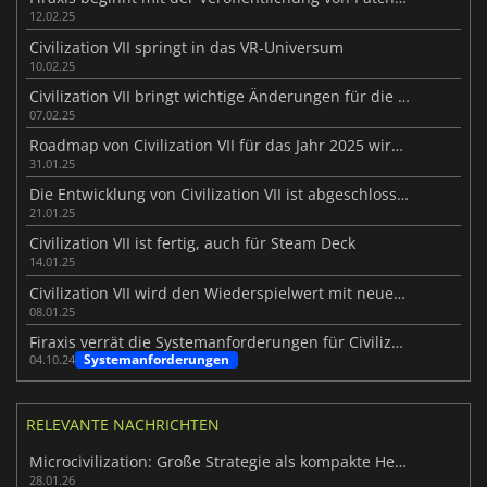
12.02.25
Civilization VII springt in das VR-Universum
10.02.25
Civilization VII bringt wichtige Änderungen für die Franchise
07.02.25
Roadmap von Civilization VII für das Jahr 2025 wird kurz vor der Veröffentlichung enthüllt
31.01.25
Die Entwicklung von Civilization VII ist abgeschlossen und das Spiel ist vertig
21.01.25
Civilization VII ist fertig, auch für Steam Deck
14.01.25
Civilization VII wird den Wiederspielwert mit neuen Features erhöhen
08.01.25
Firaxis verrät die Systemanforderungen für Civilization VII auf dem PC
Systemanforderungen
04.10.24
RELEVANTE NACHRICHTEN
Microcivilization: Große Strategie als kompakte Herausforderung
28.01.26