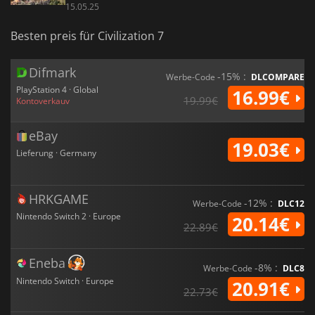
15.05.25
Besten preis für Civilization 7
Difmark
-15% :
Werbe-Code
DLCOMPARE
PlayStation 4 · Global
16.99€
19.99€
Kontoverkauv
eBay
19.03€
Lieferung · Germany
HRKGAME
-12% :
Werbe-Code
DLC12
Nintendo Switch 2 · Europe
20.14€
22.89€
Eneba
-8% :
Werbe-Code
DLC8
Nintendo Switch · Europe
20.91€
22.73€