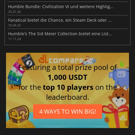
Humble Bundle: Civilization VI und weitere Highlights von Sid Meier
25.01.26
Fanatical bietet die Chance, ein Steam Deck oder ein VR-Headset zu gewinnen
10.04.25
Humble's The Sid Meier Collection bietet eine Liste hochgelobter Strategiespiele und vieles mehr
11.11.24
Featuring a total prize pool of
1,000 USDT
for the
top 10 players
on the
leaderboard.
4 WAYS TO WIN BIG!