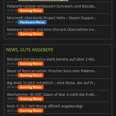
Palworld-Update verbessert Sunreach und Bosskämpfe deutlich
Gaming News
31.07.26
Microsoft überdenkt Project Helix – Steam-Support gefährdet
Hardware-News
29.07.26
Malware-Karten und eine Discord-Übernahme treffen Meccha Chameleon
Gaming News
28.07.26
NEWS, GUTE ANGEBOTE
Resident Evil Veronica steht bereits auf über 2 Millionen Wunschlisten
Gaming News
05.08.26
Beast of Reincarnation: Frischer Kurs vom Pokémon-Studio
Gaming News
05.08.26
Big Walk ist jetzt erhältlich – eine Reise, die auf Freundschaft basiert
Gaming News
05.08.26
Warhammer 40.000: Dawn of War 4 stellt die Fraktion der Necrons vor
Gaming News
30.07.26
Nioh 3: DLC Hell Rising offiziell angekündigt
Gaming News
28.07.26