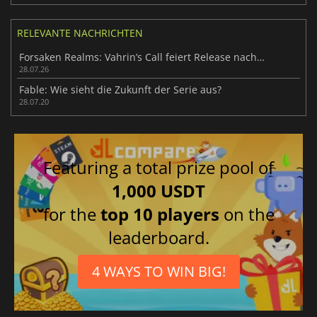
RELEVANTE NACHRICHTEN
Forsaken Realms: Vahrin’s Call feiert Release nach 10 Jahren
28.07.26
Fable: Wie sieht die Zukunft der Serie aus?
28.07.20
Featuring a total prize pool of
1,000 USDT
for the
top 10 players
on the
leaderboard.
4 WAYS TO WIN BIG!