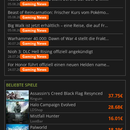
Gaming News
05.08.26
Beast of Reincarnation: Frischer Kurs vom Pokémon-Studio
Gaming News
05.08.26
Big Walk ist jetzt erhältlich – eine Reise, die auf Freundschaft basiert
Gaming News
05.08.26
Warhammer 40.000: Dawn of War 4 stellt die Fraktion der Necrons vor
Gaming News
30.07.26
Nioh 3: DLC Hell Rising offiziell angekündigt
Gaming News
28.07.26
For Honor führt offiziell einen neuen Helden namens Arakure ein
Gaming News
24.07.26
BELIEBTE SPIELE
Assassin's Creed Black Flag Resynced
37.75€
Kinguin
Halo Campaign Evolved
28.68€
LDShop
Mistfall Hunter
16.01€
LootBar
Palworld
18.19€