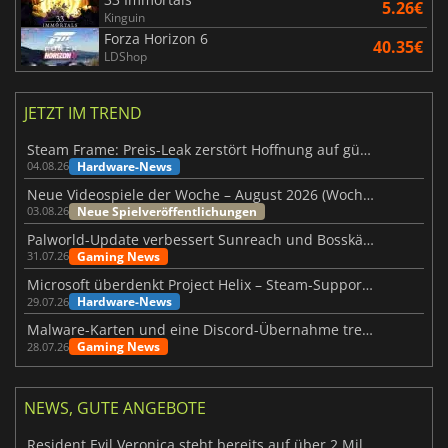
5.26€
Kinguin
Forza Horizon 6
40.35€
LDShop
JETZT IM TREND
Steam Frame: Preis-Leak zerstört Hoffnung auf günstiges VR-Headset
Hardware-News
04.08.26
Neue Videospiele der Woche – August 2026 (Woche 32)
Neue Spielveröffentlichungen
03.08.26
Palworld-Update verbessert Sunreach und Bosskämpfe deutlich
Gaming News
31.07.26
Microsoft überdenkt Project Helix – Steam-Support gefährdet
Hardware-News
29.07.26
Malware-Karten und eine Discord-Übernahme treffen Meccha Chameleon
Gaming News
28.07.26
NEWS, GUTE ANGEBOTE
Resident Evil Veronica steht bereits auf über 2 Millionen Wunschlisten