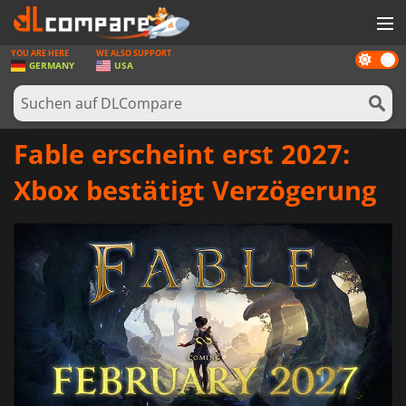
YOU ARE HERE
WE ALSO SUPPORT
Dark
SPIELE
GERMANY
USA
mode
SPIEL KARTEN
SOFTWARE
Fable erscheint erst 2027:
REWARDS
Xbox bestätigt Verzögerung
HARDWARE
NACHRICHTEN
ANMELDEN ODER REGISTRIEREN