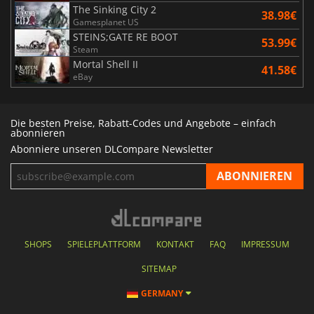
The Sinking City 2
38.98€
Gamesplanet US
STEINS;GATE RE BOOT
53.99€
Steam
Mortal Shell II
41.58€
eBay
Die besten Preise, Rabatt-Codes und Angebote – einfach
abonnieren
Abonniere unseren DLCompare Newsletter
SHOPS
SPIELEPLATTFORM
KONTAKT
FAQ
IMPRESSUM
SITEMAP
GERMANY