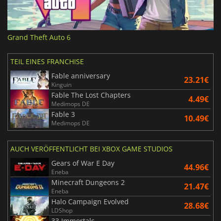
Grand Theft Auto 6
TEIL EINES FRANCHISE
Fable anniversary
23.21€
Kinguin
Fable The Lost Chapters
4.49€
Medimops DE
Fable 3
10.49€
Medimops DE
AUCH VERÖFFENTLICHT BEI XBOX GAME STUDIOS
Gears of War E Day
44.96€
Eneba
Minecraft Dungeons 2
21.47€
Eneba
Halo Campaign Evolved
28.68€
LDShop
33 Immortals