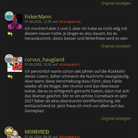
Original anzeigen
FiskerMann
01.06.2026, 12:35
auf
dlcompare.es
Ich mochte Fable 2 und 3, aber ich habe es nicht eilig mit
diesem neuen Fable. Je länger es also dauert, bis es
herauskommt, desto besser und fehlerfreier wird es sein.
Original anzeigen
corvus_haugland
01.06.2026, 10:35
auf
dlcompare.fr
Ich persönlich warte schon seit Jahren auf die Rückkehr
dieser Lizenz, daher schmerzt die Nachricht zwangsläufig.
Aber wenn diese Verschiebung dazu führt, dass Fable
wieder all die Magie, den Humor und das Abenteuer
bietet, die es so erfolgreich gemacht haben, dann hat sich
das Warten gelohnt. Mir ist ein echtes Comeback im Jahr
2027 lieber als eine überstürzte Veröffentlichung, die
enttäuschend ist. Jetzt freue ich mich vor allem auf das
Gameplay!
Original anzeigen
M0ЯĐRΕĐ
01.06.2026, 08:36
auf
dlcompare.fr