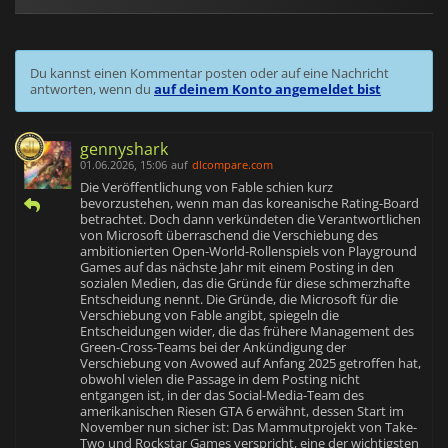
Du kannst einen Kommentar posten oder auf eine Nachricht
antworten, wenn du
auf deinem Konto angemeldet bist
gennyshark
01.06.2026, 15:06
auf
dlcompare.com
Die Veröffentlichung von Fable schien kurz
bevorzustehen, wenn man das koreanische Rating-Board
betrachtet. Doch dann verkündeten die Verantwortlichen
von Microsoft überraschend die Verschiebung des
ambitionierten Open-World-Rollenspiels von Playground
Games auf das nächste Jahr mit einem Posting in den
sozialen Medien, das die Gründe für diese schmerzhafte
Entscheidung nennt. Die Gründe, die Microsoft für die
Verschiebung von Fable angibt, spiegeln die
Entscheidungen wider, die das frühere Management des
Green-Cross-Teams bei der Ankündigung der
Verschiebung von Avowed auf Anfang 2025 getroffen hat,
obwohl vielen die Passage in dem Posting nicht
entgangen ist, in der das Social-Media-Team des
amerikanischen Riesen GTA 6 erwähnt, dessen Start im
November nun sicher ist: Das Mammutprojekt von Take-
Two und Rockstar Games verspricht, eine der wichtigsten