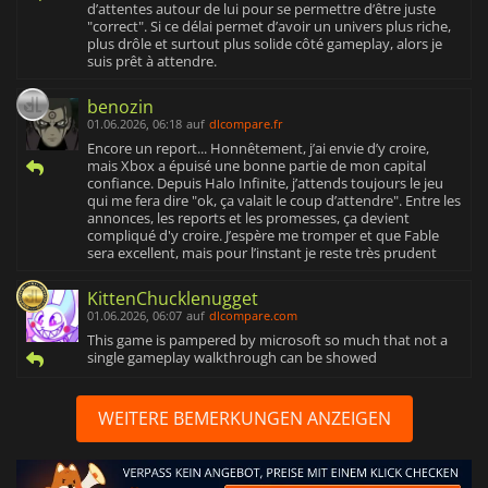
d’attentes autour de lui pour se permettre d’être juste
"correct". Si ce délai permet d’avoir un univers plus riche,
plus drôle et surtout plus solide côté gameplay, alors je
suis prêt à attendre.
benozin
01.06.2026, 06:18
auf
dlcompare.fr
Encore un report... Honnêtement, j’ai envie d’y croire,
mais Xbox a épuisé une bonne partie de mon capital
confiance. Depuis Halo Infinite, j’attends toujours le jeu
qui me fera dire "ok, ça valait le coup d’attendre". Entre les
annonces, les reports et les promesses, ça devient
compliqué d'y croire. J’espère me tromper et que Fable
sera excellent, mais pour l’instant je reste très prudent
KittenChucklenugget
01.06.2026, 06:07
auf
dlcompare.com
This game is pampered by microsoft so much that not a
single gameplay walkthrough can be showed
WEITERE BEMERKUNGEN ANZEIGEN