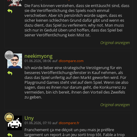
Die Fans können verstehen, dass sie enttäuscht sind, dass
sie die Veröffentlichung des Spiels noch einmal
verschieben. Aber ich persönlich würde sagen, dass es
sicher keinen schlechten Grund dafür gibt und wenn es
dazu dient, das Spiel zu verfeinern. why not. Man muss
sich nur in Geduld üben und hoffen, dass das Spiel bei
seiner Veröffentlichung kein Mist ist.
Original anzeigen
neekimyong
01.06.2026, 08:06
auf
dlcompare.com
Ich würde lieber eine strategische Verzögerung für ein
besseres Veröffentlichungsfenster in Kauf nehmen, als
dass das Spiel unfertig auf den Markt geworfen wird. Für
Playground Games steht viel auf dem Spiel. Wenn sie also
sagen, dass es ihnen nur darum geht, die Konkurrenz zu
vermeiden, bin ich bereit, ihnen den Vorteil des Zweifels
zu geben.
Original anzeigen
Uny
01.06.2026, 07:10
auf
dlcompare.fr
Franchement ça me déçoit un peu mais je préfère
largement un report à un jeu sorti trop tôt. Fable a trop