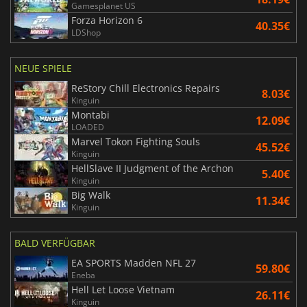
Gamesplanet US
Forza Horizon 6
40.35€
LDShop
NEUE SPIELE
ReStory Chill Electronics Repairs
8.03€
Kinguin
Montabi
12.09€
LOADED
Marvel Tokon Fighting Souls
45.52€
Kinguin
HellSlave II Judgment of the Archon
5.40€
Kinguin
Big Walk
11.34€
Kinguin
BALD VERFÜGBAR
EA SPORTS Madden NFL 27
59.80€
Eneba
Hell Let Loose Vietnam
26.11€
Kinguin