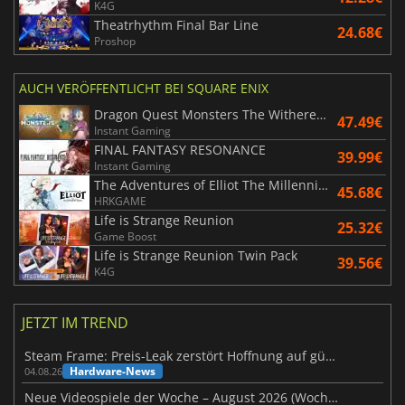
K4G
Theatrhythm Final Bar Line
24.68€
Proshop
AUCH VERÖFFENTLICHT BEI SQUARE ENIX
Dragon Quest Monsters The Withered World
47.49€
Instant Gaming
FINAL FANTASY RESONANCE
39.99€
Instant Gaming
The Adventures of Elliot The Millennium Tales
45.68€
HRKGAME
Life is Strange Reunion
25.32€
Game Boost
Life is Strange Reunion Twin Pack
39.56€
K4G
JETZT IM TREND
Steam Frame: Preis-Leak zerstört Hoffnung auf günstiges VR-Headset
Hardware-News
04.08.26
Neue Videospiele der Woche – August 2026 (Woche 32)