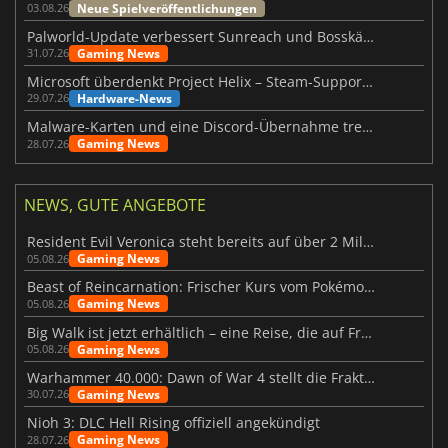
Neue Spielveröffentlichungen
03.08.26
Palworld-Update verbessert Sunreach und Bosskämpfe deutlich
Gaming News
31.07.26
Microsoft überdenkt Project Helix – Steam-Support gefährdet
Hardware-News
29.07.26
Malware-Karten und eine Discord-Übernahme treffen Meccha Chameleon
Gaming News
28.07.26
NEWS, GUTE ANGEBOTE
Resident Evil Veronica steht bereits auf über 2 Millionen Wunschlisten
Gaming News
05.08.26
Beast of Reincarnation: Frischer Kurs vom Pokémon-Studio
Gaming News
05.08.26
Big Walk ist jetzt erhältlich – eine Reise, die auf Freundschaft basiert
Gaming News
05.08.26
Warhammer 40.000: Dawn of War 4 stellt die Fraktion der Necrons vor
Gaming News
30.07.26
Nioh 3: DLC Hell Rising offiziell angekündigt
Gaming News
28.07.26