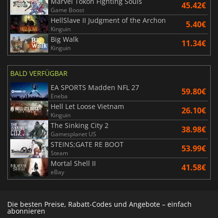
Marvel Tokon Fighting Souls
45.42€
Game Boost
HellSlave II Judgment of the Archon
5.40€
Kinguin
Big Walk
11.34€
Kinguin
BALD VERFÜGBAR
EA SPORTS Madden NFL 27
59.80€
Eneba
Hell Let Loose Vietnam
26.10€
Kinguin
The Sinking City 2
38.98€
Gamesplanet US
STEINS;GATE RE BOOT
53.99€
Steam
Mortal Shell II
41.58€
eBay
Die besten Preise, Rabatt-Codes und Angebote – einfach
abonnieren