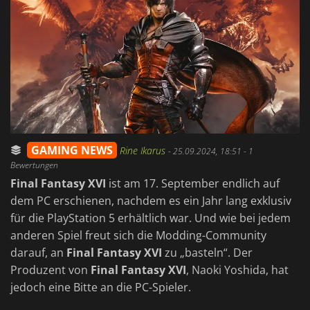
GAMING NEWS
Rine Ikarus
-
25.09.2024, 18:51
- 1
Bewertungen
Final Fantasy XVI
ist am 17. September endlich auf
dem PC erschienen, nachdem es ein Jahr lang exklusiv
für die PlayStation 5 erhältlich war. Und wie bei jedem
anderen Spiel freut sich die Modding-Community
darauf, an
Final Fantasy XVI
zu „basteln“. Der
Produzent von
Final Fantasy XVI
, Naoki Yoshida, hat
jedoch eine Bitte an die PC-Spieler.