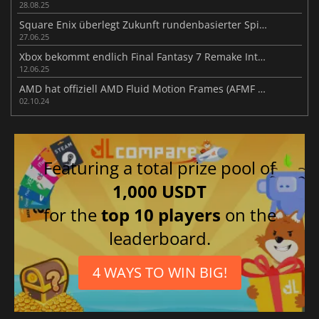
28.08.25
Square Enix überlegt Zukunft rundenbasierter Spiele nach Clair Obscur
27.06.25
Xbox bekommt endlich Final Fantasy 7 Remake Intergrade
12.06.25
AMD hat offiziell AMD Fluid Motion Frames (AFMF 2) zusammen mit den 24.9.1 Treibern veröffentlicht
02.10.24
Featuring a total prize pool of
1,000 USDT
for the
top 10 players
on the
leaderboard.
4 WAYS TO WIN BIG!