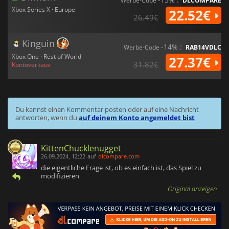
Werbe-Code
DLCOMPARE
Xbox Series X · Europe
22.52€
26.49€
Kinguin
-14% :
Werbe-Code
RAB14VDLC
Xbox One · Rest of World
27.37€
31.82€
Kontoverkauv
Du kannst einen Kommentar posten oder auf eine Nachricht
antworten, wenn du
auf deinem Konto angemeldet bist
KittenChucklenugget
26.09.2024, 12:22
auf
dlcompare.com
die eigentliche Frage ist, ob es einfach ist, das Spiel zu
modifizieren
Original anzeigen