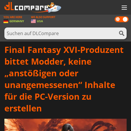
YOU ARE HERE
WE ALSO SUPPORT
Dark
SPIELE
GERMANY
USA
mode
SPIEL KARTEN
SOFTWARE
Final Fantasy XVI-Produzent
REWARDS
bittet Modder, keine
HARDWARE
„anstößigen oder
NACHRICHTEN
unangemessenen“ Inhalte
ANMELDEN ODER REGISTRIEREN
für die PC-Version zu
erstellen