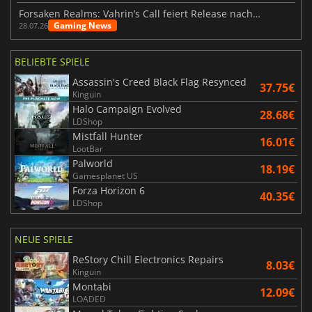
Forsaken Realms: Vahrin’s Call feiert Release nach 10 Jahren
Gaming News
28.07.26
BELIEBTE SPIELE
Assassin's Creed Black Flag Resynced
37.75€
Kinguin
Halo Campaign Evolved
28.68€
LDShop
Mistfall Hunter
16.01€
LootBar
Palworld
18.19€
Gamesplanet US
Forza Horizon 6
40.35€
LDShop
NEUE SPIELE
ReStory Chill Electronics Repairs
8.03€
Kinguin
Montabi
12.09€
LOADED