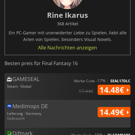
Rine Ikarus
368 Artikel
Ein PC-Gamer mit unerwiderter Liebe zu Spielen, liebt alle
Arten von Spielen, besonders Visual Novels.
Alle Nachrichten anzeigen
Besten preis für Final Fantasy 16
GAMESEAL
-17% :
Werbe-Code
SEAL17DLC
Steam · Global
14.48€
17.44€
Medimops DE
14.49€
Lieferung · Germany
Gebraucht
Difmark
-15% :