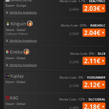
-17% :
Werbe-Code
SEAL17DLC
Steam · Europe
2.03€
2.45€
ähnliche Angebote
Kinguin
-20% :
Werbe-Code
RAB24DLC
Steam · Global
2.04€
2.55€
Collector Edition
ähnliche Angebote
Eneba
-8% :
Werbe-Code
DLC8
Steam · Global
2.11€
2.29€
ähnliche Angebote
Yuplay
-3% :
Werbe-Code
YU3SUMMER
Steam · Global
2.12€
2.19€
K4G
-12% :
Werbe-Code
DLC12DEAL
Steam · Global
2.18€
2.48€