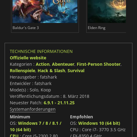
Baldur's Gate 3
Elden Ring
TECHNISCHE INFORMATIONEN
Offizielle website
Kategorien :
Action
,
Abenteuer
,
First-Person Shooter
,
Rollenspiele
,
Hack & Slash
,
Survival
Herausgeber : fatshark
Entwickler : fatshark
Mode(s) : Solo, Koop
Veröffentlichungsdatum : 8. März 2018
Neuester Patch:
6.9.1 - 21.11.25
Systemanforderungen
Minimum
Empfohlen
OS:
Windows 7 / 8 / 8.1 /
OS:
Windows 10 (64 bit)
10 (64 bit)
CPU : Core i7- 3770 3.5 GHz
CPU
: Core i5-2300 2.80
/ FX-8350 4 GHz