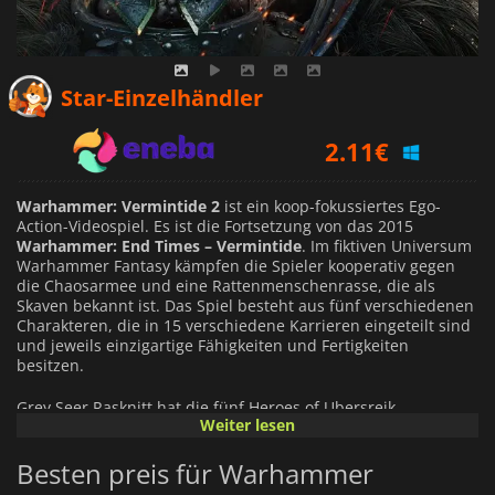
1.94
€
Star-Einzelhändler
2.11
€
2.29
€
Warhammer: Vermintide 2
ist ein koop-fokussiertes Ego-
Action-Videospiel. Es ist die Fortsetzung von das 2015
Warhammer: End Times – Vermintide
. Im fiktiven Universum
Warhammer Fantasy kämpfen die Spieler kooperativ gegen
die Chaosarmee und eine Rattenmenschenrasse, die als
Skaven bekannt ist. Das Spiel besteht aus fünf verschiedenen
Charakteren, die in 15 verschiedene Karrieren eingeteilt sind
und jeweils einzigartige Fähigkeiten und Fertigkeiten
besitzen.
Grey Seer Rasknitt hat die fünf Heroes of Ubersreik
Weiter lesen
erfolgreich erobert. Ohne die Einmischung der Helden fiel die
Stadt Ubersreik an die Streitkräfte des Clan Fester. Rasknitt
Besten preis für Warhammer
baut ein massives Portal, das als Skittergate bekannt ist, um
den Chaos-Champion Bödvarr Ribspreader und seine