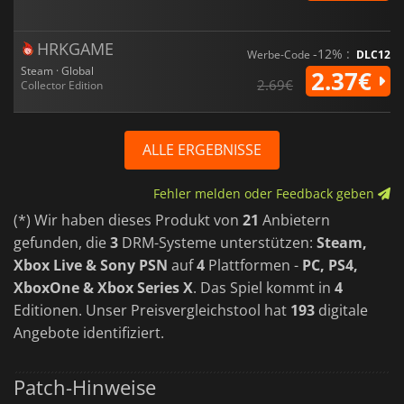
HRKGAME
-12% :
Werbe-Code
DLC12
Steam · Global
2.37€
2.69€
Collector Edition
ALLE ERGEBNISSE
Fehler melden oder Feedback geben
(*) Wir haben dieses Produkt von
21
Anbietern
gefunden, die
3
DRM-Systeme unterstützen:
Steam,
Xbox Live & Sony PSN
auf
4
Plattformen -
PC, PS4,
XboxOne & Xbox Series X
. Das Spiel kommt in
4
Editionen. Unser Preisvergleichstool hat
193
digitale
Angebote identifiziert.
Patch-Hinweise