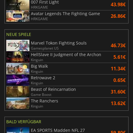
007 First Light
43.98€
HRKGAME
Avatar Legends The Fighting Game
26.86€
HRKGAME
NEUE SPIELE
Marvel Tokon Fighting Souls
46.73€
Gamesplanet US
HellSlave II Judgment of the Archon
5.61€
Kinguin
Big Walk
11.34€
Kinguin
Retrowave 2
0.65€
Kinguin
Beast of Reincarnation
31.60€
Game Boost
The Ranchers
13.62€
Kinguin
BALD VERFÜGBAR
EA SPORTS Madden NFL 27
59.80€