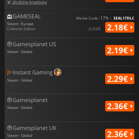
ähnliche Angebote
GAMESEAL
-17% :
Werbe-Code
SEAL17DLC
Steam · Europe
2.18€
2.63€
Collector Edition
Gamesplanet US
2.19€
Steam · Global
Instant Gaming
2.29€
Steam · Global
Gamesplanet
2.36€
Steam · Global
Gamesplanet UK
2.36€
Steam · Global