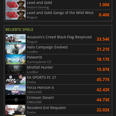
Lead and Gold
1.00€
Instant Gaming
Lead and Gold Gangs of the Wild West
0.40€
Kinguin
BELIEBTE SPIELE
Assassin's Creed Black Flag Resynced
33.54€
Kinguin
Halo Campaign Evolved
31.21€
LootBar
Palworld
18.17€
Gamesplanet US
Mistfall Hunter
15.97€
LootBar
EA SPORTS FC 27
45.77€
Eneba
Forza Horizon 6
42.42€
HRKGAME
Crimson Desert
44.73€
HRKGAME
Resident Evil Requiem
32.02€
Eneba