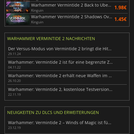
Warhammer Vermintide 2 Back to Ubersreik
1.98€
Kinguin
Warhammer Vermintide 2 Shadows Over Bögenhafen
1.45€
Kinguin
WARHAMMER VERMINTIDE 2 NACHRICHTEN
Der Versus-Modus von Vermintide 2 bringt die Hitze zurück ins Spiel
29.11.24
Warhammer: Vermintide 2 ist für eine begrenzte Zeit kostenlos auf PC
04.11.22
Warhammer: Vermintide 2 erhält neue Waffen im Chaos Wastes DLC
26.10.20
Warhammer: Vermintide 2, kostenlose Testversion für PC
22.11.19
NEUIGKEITEN ZU DLCS UND ERWEITERUNGEN
Warhammer: Vermintide 2 – Winds of Magic ist für Xbox One jetzt verfügbar
23.12.19