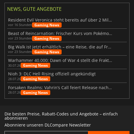
NEWS, GUTE ANGEBOTE
Resident Evil Veronica steht bereits auf über 2 Millionen Wunschlisten
Gaming News
vor 16 Stunden
Beast of Reincarnation: Frischer Kurs vom Pokémon-Studio
Gaming News
vor 23 Stunden
Big Walk ist jetzt erhältlich – eine Reise, die auf Freundschaft basiert
Gaming News
vor 23 Stunden
Warhammer 40.000: Dawn of War 4 stellt die Fraktion der Necrons vor
Gaming News
30.07.26
Nioh 3: DLC Hell Rising offiziell angekündigt
Gaming News
28.07.26
Forsaken Realms: Vahrin’s Call feiert Release nach 10 Jahren
Gaming News
28.07.26
Die besten Preise, Rabatt-Codes und Angebote – einfach
abonnieren
Abonniere unseren DLCompare Newsletter