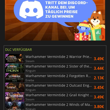
DLC VERFÜGBAR
Warhammer Vermintide 2 Warrior Priest Career
3.49€
Steam
Warhammer Vermintide 2 Sister of the Thorn
3.44€
Kinguin
Warhammer Vermintide 2 Forgotten Relics Pack
2.13€
Eneba
Warhammer Vermintide 2 Outcast Engineer Career
3.45€
Kinguin
Warhammer Vermintide 2 Grail Knight Career
3.49€
Steam
Warhammer Vermintide 2 Winds of Magic
3.80€
Kinguin