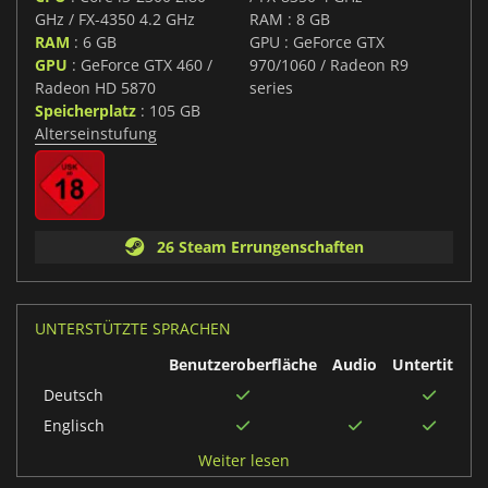
GHz / FX-4350 4.2 GHz
RAM : 8 GB
RAM
: 6 GB
GPU : GeForce GTX
GPU
: GeForce GTX 460 /
970/1060 / Radeon R9
Radeon HD 5870
series
Speicherplatz
: 105 GB
Alterseinstufung
26 Steam Errungenschaften
UNTERSTÜTZTE SPRACHEN
Benutzeroberfläche
Audio
Untertitel
Deutsch
Englisch
Brasilianisches
Weiter lesen
Portugiesisch