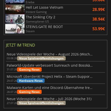
Eneba
Hell Let Loose Vietnam
28.99€
Instant Gaming
The Sinking City 2
38.94€
Gamesplanet US
STEINS;GATE RE BOOT
53.99€
Steam
JETZT IM TREND
Neue Videospiele der Woche – August 2026 (Woche 32)
Neue Spielveröffentlichungen
03.08.26
Palworld-Update verbessert Sunreach und Bosskämpfe deutlich
Gaming News
31.07.26
Microsoft überdenkt Project Helix – Steam-Support gefährdet
Hardware-News
29.07.26
Malware-Karten und eine Discord-Übernahme treffen Meccha Chameleon
Gaming News
28.07.26
Neue Videospiele der Woche – Juli 2026 (Woche 31)
Neue Spielveröffentlichungen
27.07.26