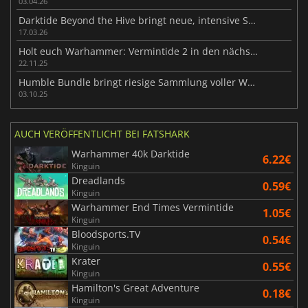
03.04.26
Darktide Beyond the Hive bringt neue, intensive Survival-Action
17.03.26
Holt euch Warhammer: Vermintide 2 in den nächsten Tagen kostenlos
22.11.25
Humble Bundle bringt riesige Sammlung voller Warhammer-Games
03.10.25
AUCH VERÖFFENTLICHT BEI FATSHARK
Warhammer 40k Darktide
6.22€
Kinguin
Dreadlands
0.59€
Kinguin
Warhammer End Times Vermintide
1.05€
Kinguin
Bloodsports.TV
0.54€
Kinguin
Krater
0.55€
Kinguin
Hamilton's Great Adventure
0.18€
Kinguin