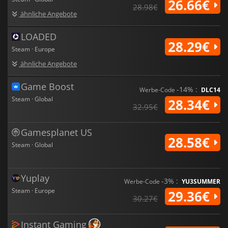
26.66€
28.98€
ähnliche Angebote
LOADED
28.29€
Steam · Europe
ähnliche Angebote
Game Boost
-14% :
Werbe-Code
DLC14
Steam · Global
28.34€
32.95€
Gamesplanet US
28.58€
Steam · Global
Yuplay
-3% :
Werbe-Code
YU3SUMMER
Steam · Europe
29.36€
30.27€
Instant Gaming