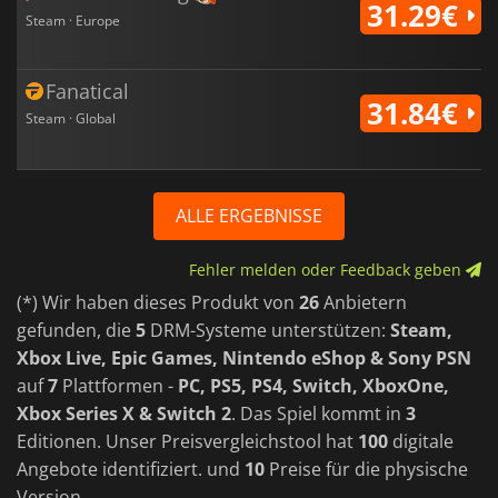
31.29€
Steam · Europe
Fanatical
31.84€
Steam · Global
ALLE ERGEBNISSE
Fehler melden oder Feedback geben
(*) Wir haben dieses Produkt von
26
Anbietern
gefunden, die
5
DRM-Systeme unterstützen:
Steam,
Xbox Live, Epic Games, Nintendo eShop & Sony PSN
auf
7
Plattformen -
PC, PS5, PS4, Switch, XboxOne,
Xbox Series X & Switch 2
. Das Spiel kommt in
3
Editionen. Unser Preisvergleichstool hat
100
digitale
Angebote identifiziert. und
10
Preise für die physische
Version.