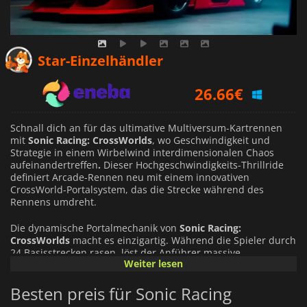
25.70
€
Star-Einzelhändler
26.66
€
31.29
€
Schnall dich an für das ultimative Multiversum-Kartrennen
mit
Sonic Racing: CrossWorlds
, wo Geschwindigkeit und
Strategie in einem Wirbelwind interdimensionalen Chaos
aufeinandertreffen
.
Dieser Hochgeschwindigkeits-Thrillride
definiert Arcade-Rennen neu mit einem innovativen
CrossWorld-Portalsystem, das die Strecke während des
Rennens umdreht.
Die dynamische Portalmechanik von
Sonic Racing:
CrossWorlds
macht es einzigartig. Während die Spieler durch
24 Basisstrecken rasen, löst der Anführer massive
Weiter lesen
ringförmige Tore aus, die das Rennen sofort in eine von 15
alternativen Dimensionen verlagern. Jede neue Welt führt
Besten preis für Sonic Racing
neue Geländetypen ein, darunter Loopings in der Luft,
Unterwassertunnel und kosmische Schwerkraft, und zwingt