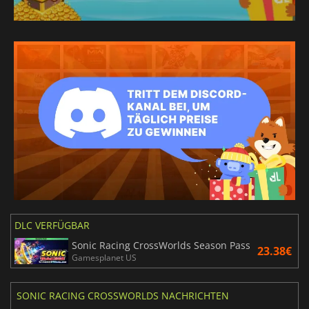
Mexikanisches
Spanisch
DLC VERFÜGBAR
Sonic Racing CrossWorlds Season Pass
23.38€
Gamesplanet US
SONIC RACING CROSSWORLDS NACHRICHTEN