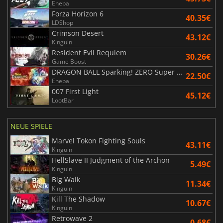
Eneba
Forza Horizon 6
40.35€
LDShop
Crimson Desert
43.12€
Kinguin
Resident Evil Requiem
30.26€
Game Boost
DRAGON BALL Sparking! ZERO Super Limit Breaking NEO
22.50€
Eneba
007 First Light
45.12€
LootBar
NEUE SPIELE
Marvel Tokon Fighting Souls
43.11€
Kinguin
HellSlave II Judgment of the Archon
5.49€
Kinguin
Big Walk
11.34€
Kinguin
Kill The Shadow
10.67€
Kinguin
Retrowave 2
0.68€