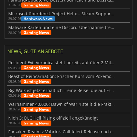
Gaming News
31.07.26
Microsoft überdenkt Project Helix – Steam-Support gefährdet
Hardware-News
29.07.26
Malware-Karten und eine Discord-Übernahme treffen Meccha Chameleon
Gaming News
28.07.26
NEWS, GUTE ANGEBOTE
Resident Evil Veronica steht bereits auf über 2 Millionen Wunschlisten
Gaming News
05.08.26
Beast of Reincarnation: Frischer Kurs vom Pokémon-Studio
Gaming News
05.08.26
Big Walk ist jetzt erhältlich – eine Reise, die auf Freundschaft basiert
Gaming News
05.08.26
Warhammer 40.000: Dawn of War 4 stellt die Fraktion der Necrons vor
Gaming News
30.07.26
Nioh 3: DLC Hell Rising offiziell angekündigt
Gaming News
28.07.26
Forsaken Realms: Vahrin’s Call feiert Release nach 10 Jahren
Gaming News
28.07.26