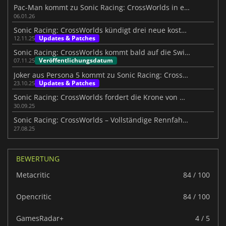
Pac-Man kommt zu Sonic Racing: CrossWorlds in einem DLC
06.01.26
Sonic Racing: CrossWorlds kündigt drei neue kostenlose Charaktere an
Updates & Patches
12.11.25
Sonic Racing: CrossWorlds kommt bald auf die Switch 2!
Veröffentlichungsdatum
07.11.25
Joker aus Persona 5 kommt zu Sonic Racing: CrossWorlds
Updates & Patches
23.10.25
Sonic Racing: CrossWorlds fordert die Krone von Mario Kart heraus
30.09.25
Sonic Racing: CrossWorlds – Vollständige Rennfahrer-Liste enthüllt
27.08.25
BEWERTUNG
Metacritic
84 / 100
Opencritic
84 / 100
GamesRadar+
4 / 5