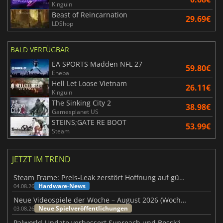
Kinguin
Beast of Reincarnation
29.69€
LDShop
BALD VERFÜGBAR
EA SPORTS Madden NFL 27
59.80€
Eneba
Hell Let Loose Vietnam
26.11€
Kinguin
The Sinking City 2
38.98€
Gamesplanet US
STEINS;GATE RE BOOT
53.99€
Steam
JETZT IM TREND
Steam Frame: Preis-Leak zerstört Hoffnung auf günstiges VR-Headset
Hardware-News
04.08.26
Neue Videospiele der Woche – August 2026 (Woche 32)
Neue Spielveröffentlichungen
03.08.26
Palworld-Update verbessert Sunreach und Bosskämpfe deutlich