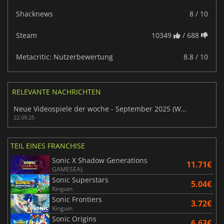
Shacknews
8 / 10
Steam
10349
/ 688
Metacritic: Nutzerbewertung
8.8 / 10
RELEVANTE NACHRICHTEN
Neue Videospiele der woche - September 2025 (Woche 39)
22.09.25
TEIL EINES FRANCHISE
Sonic X Shadow Generations
11.71€
GAMESEAL
Sonic Superstars
5.04€
Kinguin
Sonic Frontiers
3.72€
Kinguin
Sonic Origins
6.63€