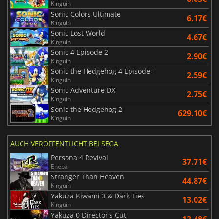
Kinguin
Sonic Colors Ultimate
6.17€
Kinguin
Sonic Lost World
4.67€
Kinguin
Sonic 4 Episode 2
2.90€
Kinguin
Sonic the Hedgehog 4 Episode I
2.59€
Kinguin
Sonic Adventure DX
2.75€
Kinguin
Sonic the Hedgehog 2
629.10€
Kinguin
AUCH VERÖFFENTLICHT BEI SEGA
Persona 4 Revival
37.71€
Eneba
Stranger Than Heaven
44.87€
Kinguin
Yakuza Kiwami 3 & Dark Ties
13.02€
Kinguin
Yakuza 0 Director's Cut