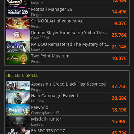
13.48€
Kinguin
Football Manager 26
14.49€
Kinguin
SHINOBI Art of Vengeance
9.07€
Kinguin
Demon Slayer Kimetsu no Yaiba The Hinokami Chronicles 2
25.76€
GAMESEAL
RAIDOU Remastered The Mystery of the Soulless Army
21.14€
LootBar
Two Point Museum
10.07€
Kinguin
BELIEBTE SPIELE
Assassin's Creed Black Flag Resynced
37.75€
Kinguin
Halo Campaign Evolved
28.68€
LDShop
Palworld
18.19€
Gamesplanet US
Mistfall Hunter
15.99€
LootBar
EA SPORTS FC 27
45.73€