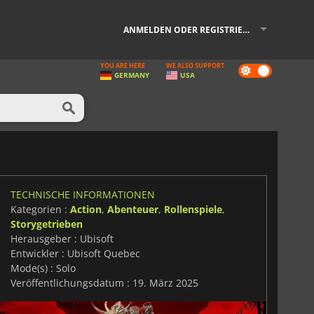
ANMELDEN ODER REGISTRIEREN
YOU ARE HERE
WE ALSO SUPPORT
Dark
GERMANY
USA
mode
TECHNISCHE INFORMATIONEN
Kategorien :
Action
,
Abenteuer
,
Rollenspiele
,
Storygetrieben
Herausgeber : Ubisoft
Entwickler : Ubisoft Quebec
Mode(s) : Solo
Veröffentlichungsdatum : 19. März 2025