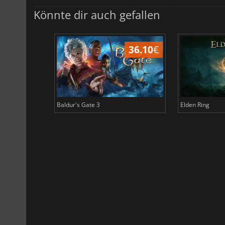
Könnte dir auch gefallen
45.02
€
36.10
€
Baldur's Gate 3
Elden Ring