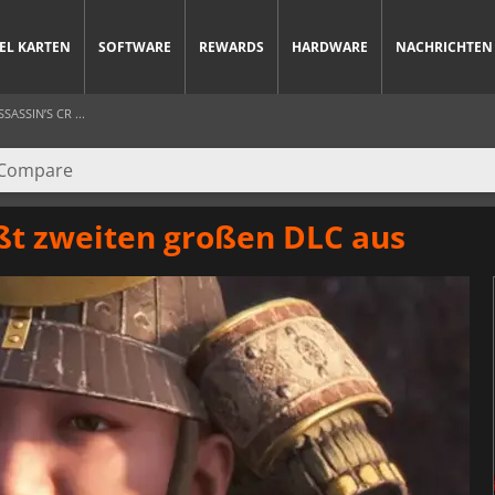
IEL KARTEN
SOFTWARE
REWARDS
HARDWARE
NACHRICHTEN
ASSIN’S CR ...
eßt zweiten großen DLC aus