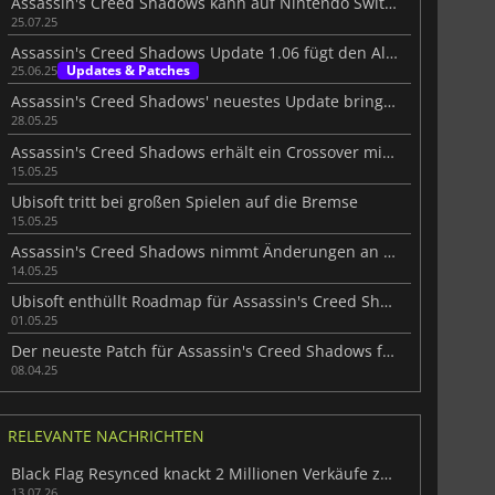
Assassin's Creed Shadows kann auf Nintendo Switch 2 erscheinen
25.07.25
Assassin's Creed Shadows Update 1.06 fügt den Alptraum-Modus hinzu
Updates & Patches
25.06.25
Assassin's Creed Shadows' neuestes Update bringt Crossover und Erweiterungen
28.05.25
Assassin's Creed Shadows erhält ein Crossover mit Dead by Daylight
15.05.25
Ubisoft tritt bei großen Spielen auf die Bremse
15.05.25
Assassin's Creed Shadows nimmt Änderungen an seinem Parkour-System vor
14.05.25
Ubisoft enthüllt Roadmap für Assassin's Creed Shadows
01.05.25
Der neueste Patch für Assassin's Creed Shadows fügt von Fans geforderte Funktionen hinzu
08.04.25
RELEVANTE NACHRICHTEN
Black Flag Resynced knackt 2 Millionen Verkäufe zum Launch
13.07.26