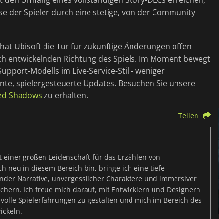
t den Umfang eines vollständigen Story-DLCs erreichen,
sse der Spieler durch eine stetige, von der Community
hat Ubisoft die Tür für zukünftige Änderungen offen
sich entwickelnden Richtung des Spiels. Im Moment bewegt
Support-Modells im Live-Service-Stil - weniger
nte, spielergesteuerte Updates. Besuchen Sie unsere
eed Shadows
zu erhalten.
Teilen
t einer großen Leidenschaft für das Erzählen von
h neu in diesem Bereich bin, bringe ich eine tiefe
lnder Narrative, unvergesslicher Charaktere und immersiver
ichern. Ich freue mich darauf, mit Entwicklern und Designern
lle Spielerfahrungen zu gestalten und mich im Bereich des
ickeln.