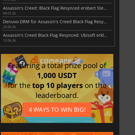
Assassin's Creed: Black Flag Resynced erobert Steam im Sturm
09.07.26
Denuvo-DRM für Assassin's Creed Black Flag Resynced bestätigt
23.06.26
Assassin's Creed Black Flag Resynced: Ubisoft erklärt Neuerungen
12.06.26
Featuring a total prize pool of
1,000 USDT
for the
top 10 players
on the
leaderboard.
4 WAYS TO WIN BIG!