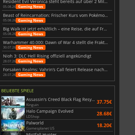
Resident Evil Veronica steht bereits auf über 2 Millionen Wunschlisten
Gaming News
05.08.26
Beast of Reincarnation: Frischer Kurs vom Pokémon-Studio
Gaming News
05.08.26
6.75
€
15.48
€
Big Walk ist jetzt erhältlich – eine Reise, die auf Freundschaft basiert
Gaming News
05.08.26
Warhammer 40.000: Dawn of War 4 stellt die Fraktion der Necrons vor
Gaming News
30.07.26
Nioh 3: DLC Hell Rising offiziell angekündigt
Gaming News
28.07.26
War WARHAMMER 3
Lies Of P
Forsaken Realms: Vahrin’s Call feiert Release nach 10 Jahren
Gaming News
28.07.26
BELIEBTE SPIELE
Assassin's Creed Black Flag Resynced
37.75€
Kinguin
Halo Campaign Evolved
28.68€
LDShop
Palworld
18.20€
Gamesplanet US
Mistfall Hunter