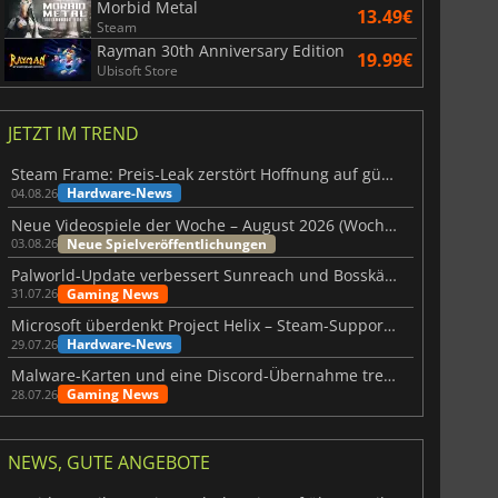
Morbid Metal
13.49€
Steam
Rayman 30th Anniversary Edition
19.99€
Ubisoft Store
JETZT IM TREND
Steam Frame: Preis-Leak zerstört Hoffnung auf günstiges VR-Headset
Hardware-News
04.08.26
Neue Videospiele der Woche – August 2026 (Woche 32)
Neue Spielveröffentlichungen
03.08.26
Palworld-Update verbessert Sunreach und Bosskämpfe deutlich
Gaming News
31.07.26
Microsoft überdenkt Project Helix – Steam-Support gefährdet
Hardware-News
29.07.26
Malware-Karten und eine Discord-Übernahme treffen Meccha Chameleon
Gaming News
28.07.26
NEWS, GUTE ANGEBOTE