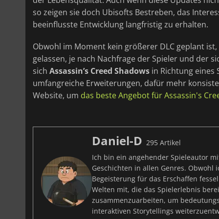
der Lebensqualität. Auch wenn diese Updates nich
so zeigen sie doch Ubisofts Bestreben, das Intere
beeinflusste Entwicklung langfristig zu erhalten.
Obwohl im Moment kein größerer DLC geplant ist, 
gelassen, je nach Nachfrage der Spieler und der 
sich
Assassin’s Creed Shadows
in Richtung eines 
umfangreiche Erweiterungen, dafür mehr konsiste
Website, um
das beste Angebot für Assassin's Cr
Daniel-D
295 Artikel
Ich bin ein angehender Spieleautor mi
Geschichten in allen Genres. Obwohl ic
Begeisterung für das Erschaffen fesse
Welten mit, die das Spielerlebnis bere
zusammenzuarbeiten, um bedeutungsvo
interaktiven Storytellings weiterzuentw