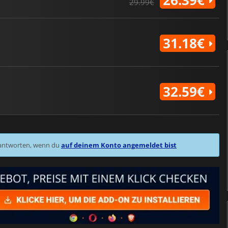
26.39€
29.99€
31.18€
32.59€
 antworten, wenn du
auf deinem Konto angemeldet bist