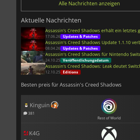
Alle Nachrichten anzeigen
Aktuelle Nachrichten
Assassin’s Creed Shadows erhält ein letztes
17.06.26
Updates & Patches
Assassin's Creed Shadows Update 1.1.10 ver
08.04.26
Updates & Patches
Assassin's Creed Shadows für Nintendo Switc
24.10.25
Veröffentlichungsdatum
Assassin’s Creed Shadows: Leak deutet Switc
12.10.25
Editions
Besten preis für Assassin's Creed Shadows
Kinguin
381
Rest of World
K4G