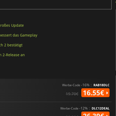
 großes Update
bessert das Gameplay
h 2 bestätigt
h 2-Release an
-16% :
Werbe-Code
RAB18DLC
16.55€
19.70€
-12% :
Werbe-Code
DLC12DEAL