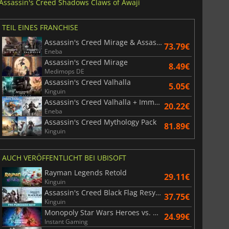
Assassin's Creed Shadows Claws of Awaji
TEIL EINES FRANCHISE
Assassin's Creed Mirage & Assassin's Creed Valhalla Bundle
73.79€
Eneba
Assassin's Creed Mirage
8.49€
Medimops DE
Assassin's Creed Valhalla
5.05€
Kinguin
Assassin's Creed Valhalla + Immortals Fenyx Rising Bundle
20.22€
Eneba
Assassin's Creed Mythology Pack
81.89€
Kinguin
AUCH VERÖFFENTLICHT BEI UBISOFT
Rayman Legends Retold
29.11€
Kinguin
Assassin's Creed Black Flag Resynced
37.75€
Kinguin
Monopoly Star Wars Heroes vs. Villains
24.99€
Instant Gaming