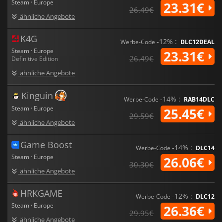
Steam · Europe
23.31€
26.49€
ähnliche Angebote
K4G
-12% :
Werbe-Code
DLC12DEAL
Steam · Europe
23.31€
26.49€
Definitive Edition
ähnliche Angebote
Kinguin
-14% :
Werbe-Code
RAB14DLC
Steam · Europe
25.45€
29.59€
ähnliche Angebote
Game Boost
-14% :
Werbe-Code
DLC14
Steam · Europe
26.06€
30.30€
ähnliche Angebote
HRKGAME
-12% :
Werbe-Code
DLC12
Steam · Europe
26.36€
29.95€
ähnliche Angebote