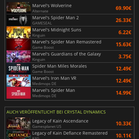
Marvel's Wolverine
69.90€
Alternate
Marvel's Spider Man 2
26.33€
GAMESEAL
Marvel's Midnight Suns
6.22€
Kinguin
Marvel's Spider Man Remastered
15.63€
Game Boost
Marvel's Guardians of the Galaxy
3.75€
Kinguin
Spider Man Miles Morales
12.49€
Game Boost
Marvel's Iron Man VR
12.49€
Medimops DE
Marvel's Spider Man
14.99€
Medimops DE
AUCH VERÖFFENTLICHT BEI CRYSTAL DYNAMICS
Legacy of Kain Ascendance
10.33€
Gamesplanet US
Legacy of Kain Defiance Remastered
10.11€
K4G