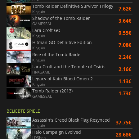
Tomb Raider Definitive Survivor Trilogy
7.62€
Kinguin
Shadow of the Tomb Raider
3.64€
GAMESEAL
Lara Croft GO
0.55€
Kinguin
Hitman GO Definitive Edition
7.08€
Kinguin
Rise of the Tomb Raider
2.24€
Kinguin
Lara Croft and the Temple of Osiris
2.16€
HRKGAME
Legacy of Kain Blood Omen 2
1.13€
Kinguin
Tomb Raider (2013)
1.73€
GAMESEAL
BELIEBTE SPIELE
Assassin's Creed Black Flag Resynced
37.75€
Kinguin
Halo Campaign Evolved
28.68€
LDShop