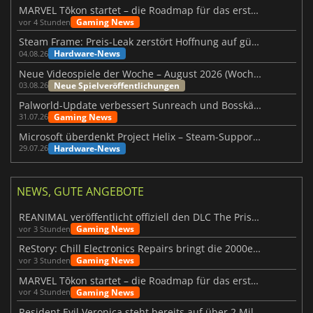
MARVEL Tōkon startet – die Roadmap für das erste Jahr wurde vorgestellt
Gaming News
vor 4 Stunden
Steam Frame: Preis-Leak zerstört Hoffnung auf günstiges VR-Headset
Hardware-News
04.08.26
Neue Videospiele der Woche – August 2026 (Woche 32)
Neue Spielveröffentlichungen
03.08.26
Palworld-Update verbessert Sunreach und Bosskämpfe deutlich
Gaming News
31.07.26
Microsoft überdenkt Project Helix – Steam-Support gefährdet
Hardware-News
29.07.26
NEWS, GUTE ANGEBOTE
REANIMAL veröffentlicht offiziell den DLC The Prisoner
Gaming News
vor 3 Stunden
ReStory: Chill Electronics Repairs bringt die 2000er zurück
Gaming News
vor 3 Stunden
MARVEL Tōkon startet – die Roadmap für das erste Jahr wurde vorgestellt
Gaming News
vor 4 Stunden
Resident Evil Veronica steht bereits auf über 2 Millionen Wunschlisten