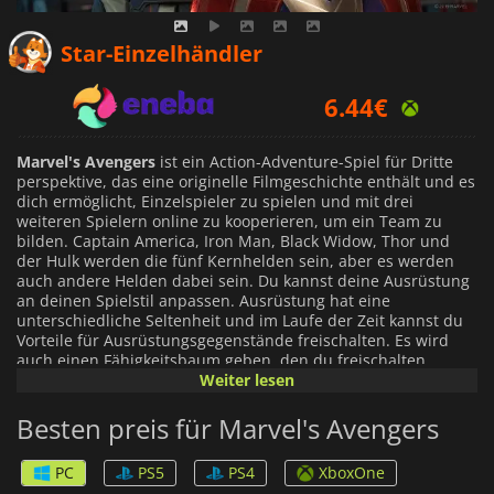
Star-Einzelhändler
6.44
€
25.45
€
Marvel's Avengers
ist ein Action-Adventure-Spiel für Dritte
perspektive, das eine originelle Filmgeschichte enthält und es
dich ermöglicht, Einzelspieler zu spielen und mit drei
27.19
€
weiteren Spielern online zu kooperieren, um ein Team zu
bilden. Captain America, Iron Man, Black Widow, Thor und
der Hulk werden die fünf Kernhelden sein, aber es werden
auch andere Helden dabei sein. Du kannst deine Ausrüstung
an deinen Spielstil anpassen. Ausrüstung hat eine
unterschiedliche Seltenheit und im Laufe der Zeit kannst du
Vorteile für Ausrüstungsgegenstände freischalten. Es wird
auch einen Fähigkeitsbaum geben, den du freischalten
kannst. Die Fähigkeiten umfassen sowohl Klassiker als auch
Weiter lesen
neue Moves und werden in folgende Kategorien eingeteilt:
Primär, Spezialität, Fähigkeit und Nützlichkeit. Du kannst
Besten preis für Marvel's Avengers
entweder Heldenmissionen aus der Einzelspielerkampagne
auswählen, die sich auf einen Helden konzentrieren, das die
PC
PS5
PS4
XboxOne
Geschichte erzählt, und neue Helden freischalten, oder