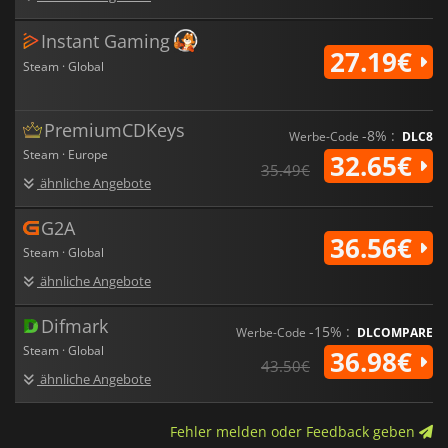
Instant Gaming
27.19€
Steam · Global
PremiumCDKeys
-8% :
Werbe-Code
DLC8
Steam · Europe
32.65€
35.49€
ähnliche Angebote
G2A
36.56€
Steam · Global
ähnliche Angebote
Difmark
-15% :
Werbe-Code
DLCOMPARE
Steam · Global
36.98€
43.50€
ähnliche Angebote
Fehler melden oder Feedback geben