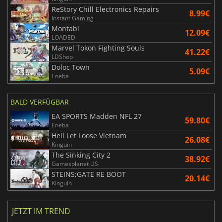
ReStory Chill Electronics Repairs
8.99€
Instant Gaming
Montabi
12.09€
LOADED
Marvel Tokon Fighting Souls
41.22€
LDShop
Doloc Town
5.09€
Eneba
BALD VERFÜGBAR
EA SPORTS Madden NFL 27
59.80€
Eneba
Hell Let Loose Vietnam
26.08€
Kinguin
The Sinking City 2
38.92€
Gamesplanet US
STEINS;GATE RE BOOT
20.14€
Kinguin
JETZT IM TREND