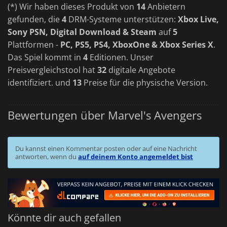
(*) Wir haben dieses Produkt von
14
Anbietern
gefunden, die
4
DRM-Systeme unterstützen:
Xbox Live,
Sony PSN, Digital Download & Steam
auf
5
Plattformen -
PC, PS5, PS4, XboxOne & Xbox Series X
.
Das Spiel kommt in
4
Editionen. Unser
Preisvergleichstool hat
32
digitale Angebote
identifiziert. und
13
Preise für die physische Version.
Bewertungen über Marvel's Avengers
Du kannst einen Kommentar posten oder auf eine Nachricht
antworten, wenn du
auf deinem Konto angemeldet bist
Könnte dir auch gefallen