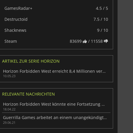
GamesRadar+
4.5 / 5
War WARHAMMER 3
Lies Of P
Destructoid
7.5 / 10
Shacknews
9 / 10
Steam
83699
/ 11558
ARTIKEL ZUR SERIE HORIZON
Horizon Forbidden West erreicht 8,4 Millionen verkaufte Exemplare
10.05.23
RELEVANTE NACHRICHTEN
Horizon Forbidden West könnte eine Fortsetzung bekommen
18.04.22
Guerrilla Games arbeitet an einem unangekündigten Spiel
29.06.21