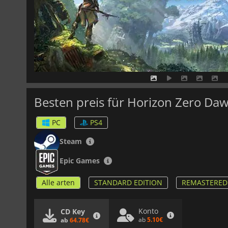
Besten preis für Horizon Zero Da
PC
PS4
Steam
Epic Games
Alle arten
STANDARD EDITION
REMASTERED
Konto
CD Key
ab
5.10€
ab
64.78€