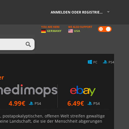
ANMELDEN ODER REGISTRIEREN
YOU ARE HERE
WE ALSO SUPPORT
Dark
GERMANY
USA
mode
PC
PS4
er
4.99
€
6.49
€
PS4
PS4
, postapokalyptischen, offenen Welt streifen gewaltige
eine Landschaft, die sie der Menschheit abgerungen