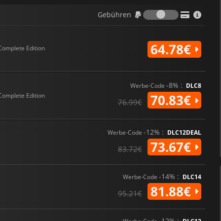
Gebühren
Gebühren
64.78€
Complete Edition
-8% :
Werbe-Code
DLC8
Complete Edition
70.83€
76.99€
-12% :
Werbe-Code
DLC12DEAL
73.67€
83.72€
-14% :
Werbe-Code
DLC14
81.88€
95.21€
-12% :