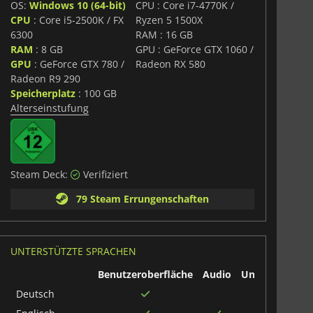
OS:
Windows 10 (64-bit)
CPU : Core i7-4770K /
CPU
: Core i5-2500K / FX
Ryzen 5 1500X
6300
RAM : 16 GB
RAM
: 8 GB
GPU : GeForce GTX 1060 /
GPU
: GeForce GTX 780 /
Radeon RX 580
Radeon R9 290
Speicherplatz
: 100 GB
Alterseinstufung
Steam Deck:
Verifiziert
79 Steam Errungenschaften
UNTERSTÜTZTE SPRACHEN
Benutzeroberfläche
Audio
Untertitel
Deutsch