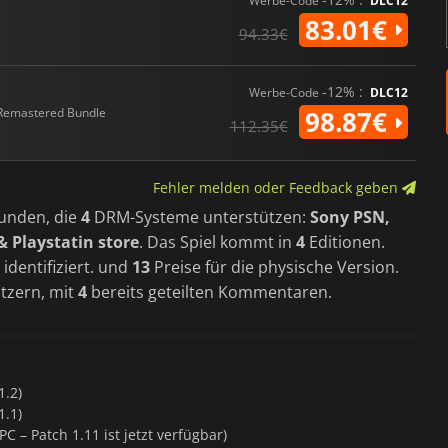
Werbe-Code
DLC12
83.01€
94.33€
-12% :
Werbe-Code
DLC12
Remastered Bundle
98.87€
112.35€
Fehler melden oder Feedback geben
unden, die
4
DRM-Systeme unterstützen:
Sony PSN,
& Playstatin store
. Das Spiel kommt in
4
Editionen.
identifiziert. und
13
Preise für die physische Version.
utzern, mit
4
bereits geteilten Kommentaren.
1.2)
1.1)
C – Patch 1.11 ist jetzt verfügbar)