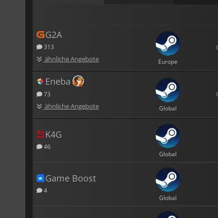
G2A
313
ähnliche Angebote
Europe
Eneba
73
ähnliche Angebote
Global
K4G
46
Global
Game Boost
4
Global