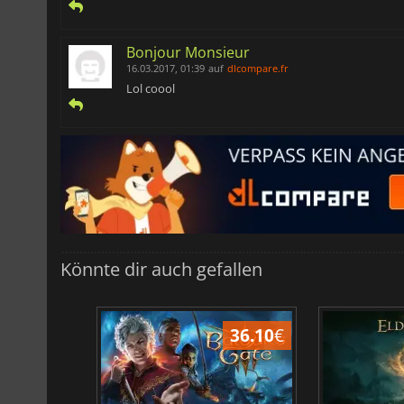
Bonjour Monsieur
16.03.2017, 01:39
auf
dlcompare.fr
Lol coool
Könnte dir auch gefallen
45.02
€
36.10
€