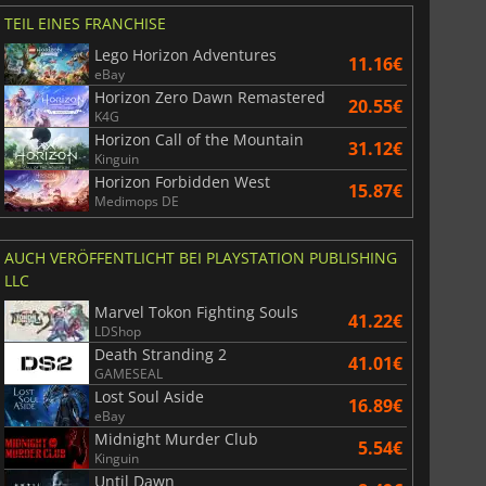
TEIL EINES FRANCHISE
Lego Horizon Adventures
11.16€
eBay
Horizon Zero Dawn Remastered
20.55€
K4G
Horizon Call of the Mountain
31.12€
Kinguin
Horizon Forbidden West
15.87€
Medimops DE
AUCH VERÖFFENTLICHT BEI PLAYSTATION PUBLISHING
LLC
Marvel Tokon Fighting Souls
41.22€
LDShop
Death Stranding 2
41.01€
GAMESEAL
Lost Soul Aside
16.89€
eBay
Midnight Murder Club
5.54€
Kinguin
Until Dawn