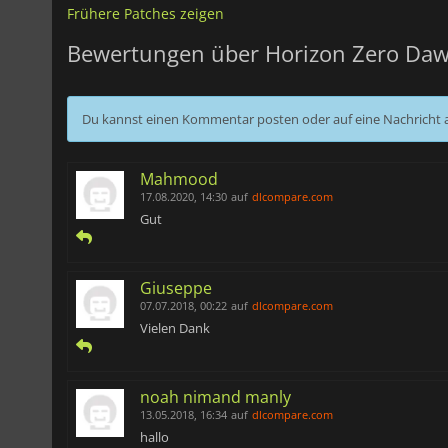
Frühere Patches zeigen
Bewertungen über Horizon Zero Da
Du kannst einen Kommentar posten oder auf eine Nachricht
Mahmood
17.08.2020, 14:30
auf
dlcompare.com
Gut
Giuseppe
07.07.2018, 00:22
auf
dlcompare.com
Vielen Dank
noah nimand manly
13.05.2018, 16:34
auf
dlcompare.com
hallo