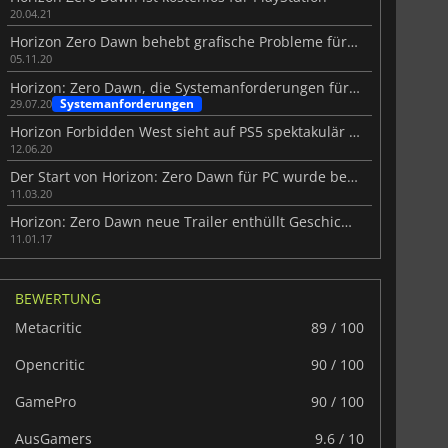
20.04.21
Horizon Zero Dawn behebt grafische Probleme für PC
05.11.20
Horizon: Zero Dawn, die Systemanforderungen für den PC wurden enthüllt
Systemanforderungen
29.07.20
Horizon Forbidden West sieht auf PS5 spektakulär aus
12.06.20
Der Start von Horizon: Zero Dawn für PC wurde bestätigt
11.03.20
Horizon: Zero Dawn neue Trailer enthüllt Geschichte Details
11.01.17
BEWERTUNG
Metacritic
89 / 100
Opencritic
90 / 100
6.75
€
15.48
€
GamePro
90 / 100
AusGamers
9.6 / 10