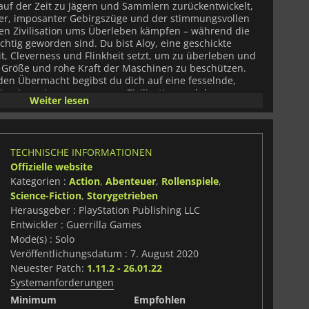
uf der Zeit zu Jägern und Sammlern zurückentwickelt,
der, imposanter Gebirgszüge und der stimmungsvollen
en Zivilisation ums Überleben kämpfen – während die
chtig geworden sind.
Du bist Aloy, eine geschickte
it, Cleverness und Flinkheit setzt, um zu überleben und
 Größe und rohe Kraft der Maschinen zu beschützen.
den Übermacht begibst du dich auf eine fesselnde,
imnisse einer vergessenen Zivilisation und deren
Weiter lesen
 über die fortschrittlichen Technologien zu erfahren,
aneten entscheiden werden – und über das Überleben
TECHNISCHE INFORMATIONEN
Offizielle website
Kategorien :
Action
,
Abenteuer
,
Rollenspiele
,
Science-Fiction
,
Storygetrieben
Herausgeber : PlayStation Publishing LLC
Entwickler : Guerrilla Games
Mode(s) : Solo
Veröffentlichungsdatum : 7. August 2020
Neuester Patch:
1.11.2 - 26.01.22
Systemanforderungen
Minimum
Empfohlen