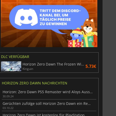
Spanisch
Chinesisch
vereinfacht
Chinesisch
traditionell
Portugiesisch
DLC VERFÜGBAR
Horizon Zero Dawn The Frozen Wilds
5.73€
Kinguin
HORIZON ZERO DAWN NACHRICHTEN
Horizon: Zero Dawn PS5 Remaster wird Aloys Aussehen verändern
30.09.24
Gerüchten zufolge soll Horizon Zero Dawn ein Remake bekommen
03.10.22
Horizon Zero Dawn ist kostenlos für PlayStation