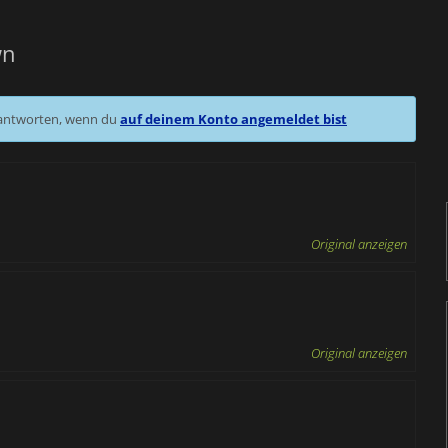
wn
 antworten, wenn du
auf deinem Konto angemeldet bist
Original anzeigen
Original anzeigen