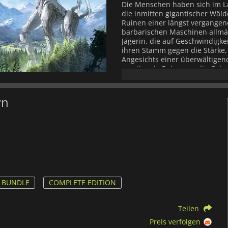
Die Menschen haben sich im La
die inmitten gigantischer Wäl
Ruinen einer längst vergangen
barbarischen Maschinen allmä
Jägerin, die auf Geschwindigke
ihren Stamm gegen die Stärke,
Angesichts einer überwältigen
emotionale Reise, um die Gehe
Artefakte aufzudecken und mehr
die über das Schicksal des Pl
der Menschen.
wn
 BUNDLE
COMPLETE EDITION
Teilen
Preis verfolgen